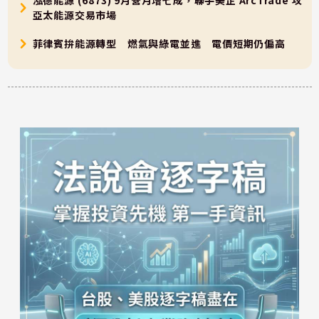
泓德能源 (6873) 9月營月增七成，聯手美企 ArcTrade 攻
亞太能源交易市場
菲律賓拚能源轉型 燃氣與綠電並進 電價短期仍偏高