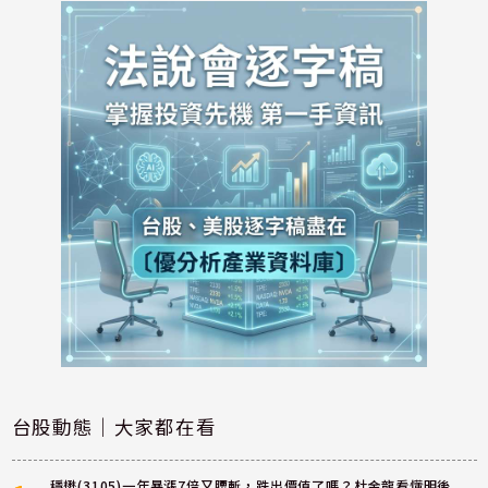
台股動態｜大家都在看
穩懋(3105)一年暴漲7倍又腰斬，跌出價值了嗎？杜金龍看懂明後