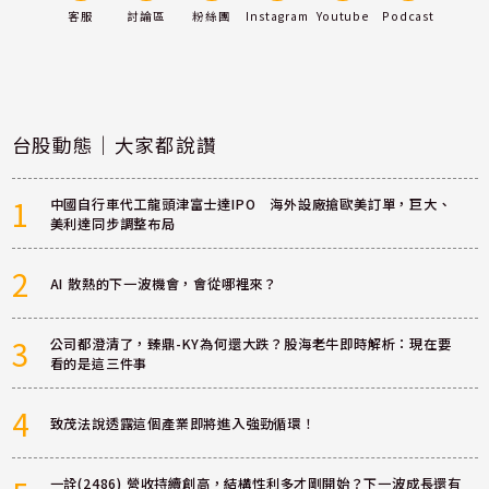
客服
討論區
粉絲團
Instagram
Youtube
Podcast
台股動態｜大家都說讚
1
中國自行車代工龍頭津富士達IPO 海外設廠搶歐美訂單，巨大、
美利達同步調整布局
2
AI 散熱的下一波機會，會從哪裡來？
3
公司都澄清了，臻鼎-KY為何還大跌？股海老牛即時解析：現在要
看的是這三件事
4
致茂法說透露這個產業即將進入強勁循環！
一詮(2486) 營收持續創高，結構性利多才剛開始？下一波成長還有