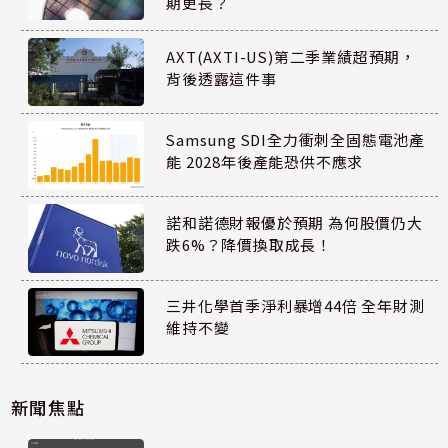
期更長？
AXT(AXTI-US)第二季業績超預期，
背後透露這件事
Samsung SDI全力衝刺全固態電池產
能 2028年後產能恐供不應求
諾和諾德財報優於預期 為何股價仍大
跌6%？降價換取成長！
三井化學首季淨利暴增44倍 全年財測
維持不變
新聞焦點