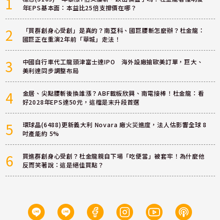
1
年EPS基本面：本益比25倍支撐價在哪？
2
「買群創身心受創」是真的？南亞科、國巨腰斬怎麼辦？杜金龍：
國巨正在重演2年前「華城」走法！
3
中國自行車代工龍頭津富士達IPO 海外設廠搶歐美訂單，巨大、
美利達同步調整布局
4
金居、尖點腰斬後換誰漲？ABF載板欣興、南電接棒！杜金龍：看
好2028年EPS達50元，這檔是末升段首選
5
環球晶(6488)更新義大利 Novara 廠火災進度，法人估影響全球 8
吋產能約 5%
6
買進群創身心受創？杜金龍親自下場「吃便當」被套牢！為什麼他
反而笑著說：這是絕佳買點？