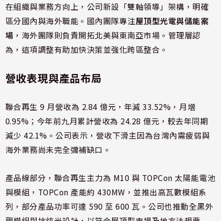
在組織與業務方向上，公司新設「雙軸領導」架構，明確
區分國內與海外職能。國內團隊專注
屋頂型光電與儲能案
場
，海外團隊則負責開拓北美與東南亞市場。管理層認
為，這項調整有助加快決策並強化跨區整合。
營收表現與產品布局
聯合再生 9 月營收為 2.84 億元，年減 33.52%，月增
0.95%；今年前九月累計營收為 24.28 億元，較去年同期
減少 42.1%。公司表示，營收下滑主因為台灣內需疲弱與
海外業務尚未完全彌補缺口。
產品線部分，聯合再生主力為 M10 與 TOPCon 太陽能電池
與模組，TOPCon 產能約 430MW，並推出高瓦數模組系
列，部分產品功率可達 590 至 600 瓦。公司也推動全黑外
觀模組與抗炫光設計，以符合屋頂型市場及地方法規要