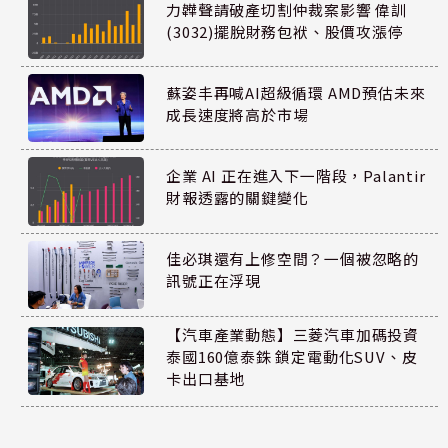
力韡聲請破產切割仲裁案影響 偉訓
(3032)擺脫財務包袱、股價攻漲停
蘇姿丰再喊AI超級循環 AMD預估未來
成長速度將高於市場
企業 AI 正在進入下一階段，Palantir
財報透露的關鍵變化
佳必琪還有上修空間？一個被忽略的
訊號正在浮現
【汽車產業動態】三菱汽車加碼投資
泰國160億泰銖 鎖定電動化SUV、皮
卡出口基地