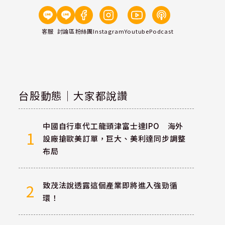
客服
討論區
粉絲團
Instagram
Youtube
Podcast
台股動態｜大家都說讚
中國自行車代工龍頭津富士達IPO 海外
1
設廠搶歐美訂單，巨大、美利達同步調整
布局
致茂法說透露這個產業即將進入強勁循
2
環！