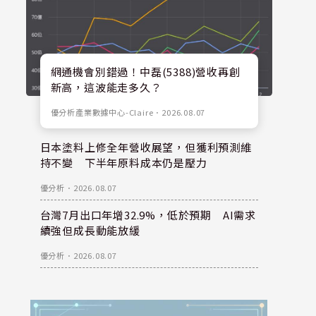
網通機會別錯過！中磊(5388)營收再創
新高，這波能走多久？
優分析產業數據中心-Claire
．
2026.08.07
日本塗料上修全年營收展望，但獲利預測維
持不變 下半年原料成本仍是壓力
優分析
．
2026.08.07
台灣7月出口年增32.9%，低於預期 AI需求
續強但成長動能放緩
優分析
．
2026.08.07