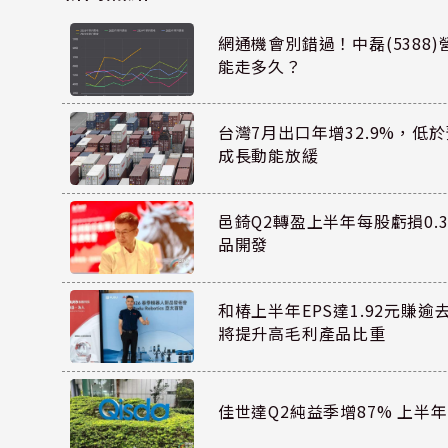
網通機會別錯過！中磊(5388
能走多久？
台灣7月出口年增32.9%，低
成長動能放緩
邑錡Q2轉盈上半年每股虧損0.3
品開發
和椿上半年EPS達1.92元賺逾
將提升高毛利產品比重
佳世達Q2純益季增87% 上半年E