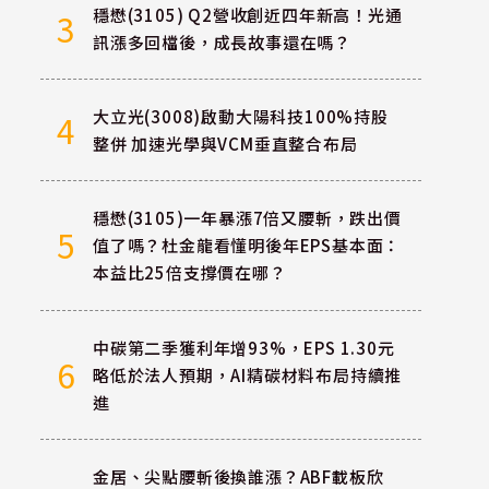
穩懋(3105) Q2營收創近四年新高！光通
3
訊漲多回檔後，成長故事還在嗎？
大立光(3008)啟動大陽科技100%持股
4
整併 加速光學與VCM垂直整合布局
穩懋(3105)一年暴漲7倍又腰斬，跌出價
5
值了嗎？杜金龍看懂明後年EPS基本面：
本益比25倍支撐價在哪？
中碳第二季獲利年增93%，EPS 1.30元
6
略低於法人預期，AI精碳材料布局持續推
進
金居、尖點腰斬後換誰漲？ABF載板欣