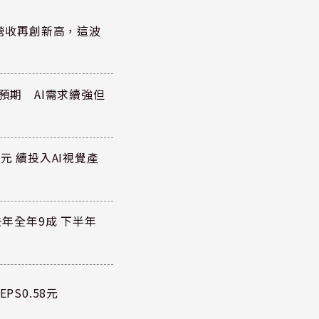
)營收再創新高，這波
於預期 AI需求續強但
元 續投入AI視覺產
去年全年9成 下半年
PS0.58元