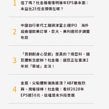
1
值了嗎？杜金龍看懂明後年EPS基本面：
本益比25倍支撐價在哪？
中國自行車代工龍頭津富士達IPO 海外
2
設廠搶歐美訂單，巨大、美利達同步調整
布局
「買群創身心受創」是真的？南亞科、國
3
巨腰斬怎麼辦？杜金龍：國巨正在重演2
年前「華城」走法！
金居、尖點腰斬後換誰漲？ABF載板欣
4
興、南電接棒！杜金龍：看好2028年
EPS達50元，這檔是末升段首選