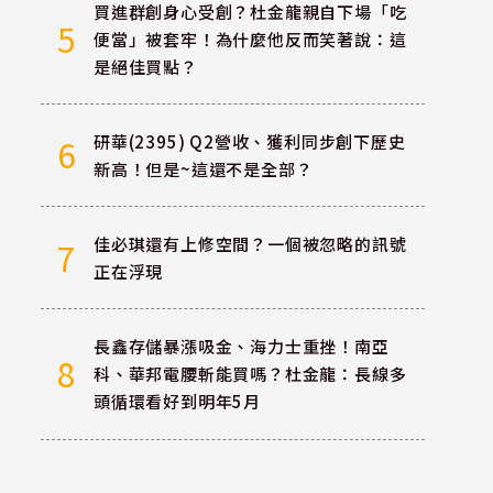
買進群創身心受創？杜金龍親自下場「吃
5
便當」被套牢！為什麼他反而笑著說：這
是絕佳買點？
研華(2395) Q2營收、獲利同步創下歷史
6
新高！但是~這還不是全部？
佳必琪還有上修空間？一個被忽略的訊號
7
正在浮現
長鑫存儲暴漲吸金、海力士重挫！南亞
8
科、華邦電腰斬能買嗎？杜金龍：長線多
頭循環看好到明年5月