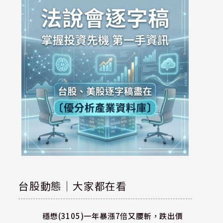
台股動態｜大家都在看
穩懋(3105)一年暴漲7倍又腰斬，跌出價