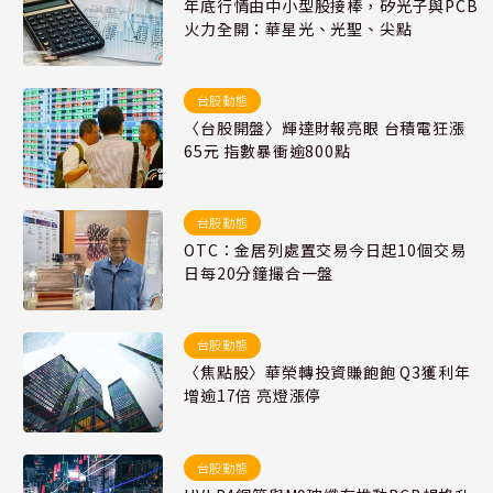
年底行情由中小型股接棒，矽光子與PCB
火力全開：華星光、光聖、尖點
台股動態
〈台股開盤〉輝達財報亮眼 台積電狂漲
65元 指數暴衝逾800點
台股動態
OTC：金居列處置交易今日起10個交易
日每20分鐘撮合一盤
台股動態
〈焦點股〉華榮轉投資賺飽飽 Q3獲利年
增逾17倍 亮燈漲停
台股動態