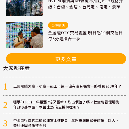
HVLP4銅箔與M9玻纖布推動PCB規格升
級：台燿、金居、台光電、南電、景碩
台股動態
金居遭OTC交易處置 明日起10個交易日
每5分鐘撮合一次
更多文章
大家都在看
1
工業電腦大廠、小廠一起上！這一波有沒有機會一路看到2030年？
2
穩懋(3105)一年暴漲7倍又腰斬，跌出價值了嗎？杜金龍看懂明後
年EPS基本面：本益比25倍支撐價在哪？
3
中國自行車代工龍頭津富士達IPO 海外設廠搶歐美訂單，巨大、
美利達同步調整布局