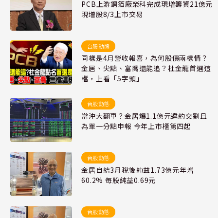
PCB上游銅箔廠榮科完成現增籌資21億元
現增股8/3上市交易
台股動態
同樣是4月營收報喜，為何股價兩樣情？
金居、尖點、富喬還能追？杜金龍首選這
檔，上看「5字頭」
台股動態
當沖大翻車？金居爆1.1億元違約交割且
為單一分點申報 今年上市櫃第四起
台股動態
金居自結3月稅後純益1.73億元年增
60.2% 每股純益0.69元
台股動態