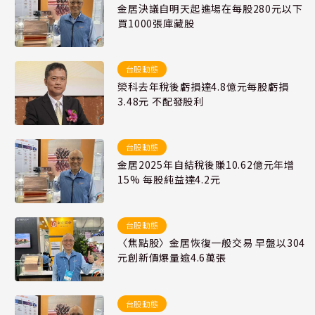
金居決議自明天起進場在每股280元以下
買1000張庫藏股
台股動態
榮科去年稅後虧損達4.8億元每股虧損
3.48元 不配發股利
台股動態
金居2025年自結稅後賺10.62億元年增
15% 每股純益達4.2元
台股動態
〈焦點股〉金居恢復一般交易 早盤以304
元創新價爆量逾4.6萬張
台股動態