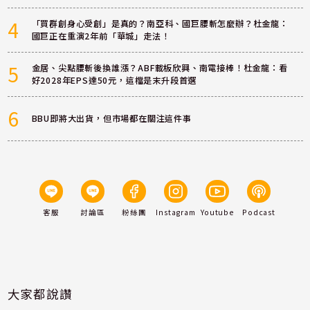
4
「買群創身心受創」是真的？南亞科、國巨腰斬怎麼辦？杜金龍：
國巨正在重演2年前「華城」走法！
5
金居、尖點腰斬後換誰漲？ABF載板欣興、南電接棒！杜金龍：看
好2028年EPS達50元，這檔是末升段首選
6
BBU即將大出貨，但市場都在關注這件事
客服
討論區
粉絲團
Instagram
Youtube
Podcast
大家都說讚