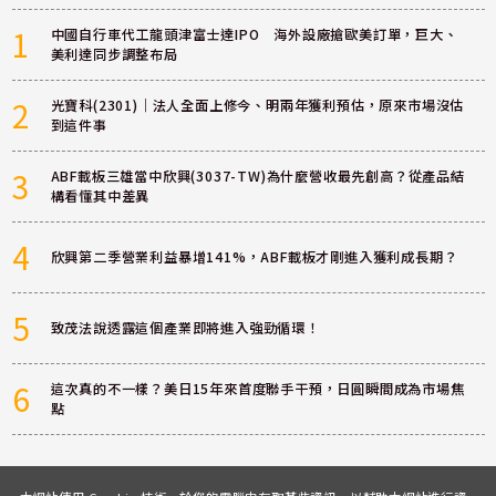
1
中國自行車代工龍頭津富士達IPO 海外設廠搶歐美訂單，巨大、
美利達同步調整布局
2
光寶科(2301)｜法人全面上修今、明兩年獲利預估，原來市場沒估
到這件事
3
ABF載板三雄當中欣興(3037-TW)為什麼營收最先創高？從產品結
構看懂其中差異
4
欣興第二季營業利益暴增141%，ABF載板才剛進入獲利成長期？
5
致茂法說透露這個產業即將進入強勁循環！
6
這次真的不一樣？美日15年來首度聯手干預，日圓瞬間成為市場焦
點