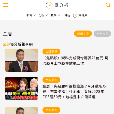
新聞
分析
教學
課程
資料庫
金居
最新文章
熱門文章
全部
優分析
鉅亨網
台股動態
〈焦點股〉榮科完成現增籌資21億元 現
增股今上市股價放量上攻
台股動態
金居、尖點腰斬後換誰漲？ABF載板欣
興、南電接棒！杜金龍：看好2028年
EPS達50元，這檔是末升段首選
台股動態