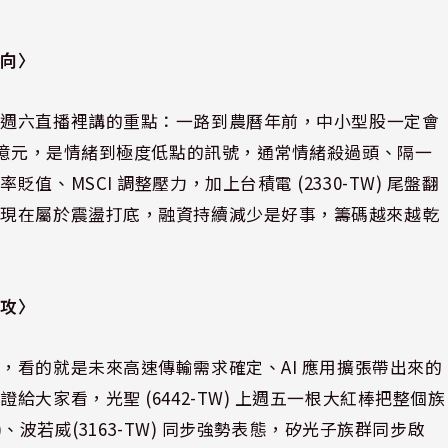
轉向〉
、週六直播裡講的重點：一路到農曆年前，中小型股一定會
 億元，是情緒到極度低點的訊號，通常情緒殺過頭、隔一
、MSCI 調整壓力，加上台積電 (2330-TW) 尾盤翻
，現在屬於震盪打底，融資持續減少是好事，籌碼越來越乾
強攻〉
，看的就是未來高速傳輸需求確定、AI 應用擴張帶出來的
大家看，光聖 (6442-TW) 上週五一根大紅棒把整個族
)、波若威(3163-TW) 同步強勢表態，矽光子族群同步啟