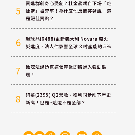
買進群創身心受創？杜金龍親自下場「吃
5
便當」被套牢！為什麼他反而笑著說：這
是絕佳買點？
環球晶(6488)更新義大利 Novara 廠火
6
災進度，法人估影響全球 8 吋產能約 5%
致茂法說透露這個產業即將進入強勁循
7
環！
研華(2395) Q2營收、獲利同步創下歷史
8
新高！但是~這還不是全部？