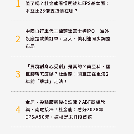
1
值了嗎？杜金龍看懂明後年EPS基本面：
本益比25倍支撐價在哪？
中國自行車代工龍頭津富士達IPO 海外
2
設廠搶歐美訂單，巨大、美利達同步調整
布局
「買群創身心受創」是真的？南亞科、國
3
巨腰斬怎麼辦？杜金龍：國巨正在重演2
年前「華城」走法！
金居、尖點腰斬後換誰漲？ABF載板欣
4
興、南電接棒！杜金龍：看好2028年
EPS達50元，這檔是末升段首選