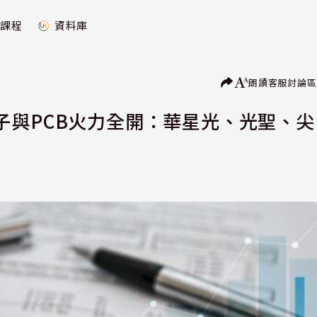
課程
資料庫
朗讀
客服
討論區
子與PCB火力全開：華星光、光聖、尖