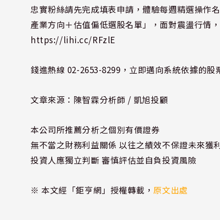
忠實粉絲請先完成填表申請，體驗每週精選操作
產業方向＋估值偏低選股名單」，面對震盪行情
https://lihi.cc/RFzlE
錢進熱線 02-2653-8299，立即邁向系統依據的
文章來源：陳智霖分析師 / 凱旭投顧
本公司所推薦分析之個別有價證券
無不當之財務利益關係 以往之績效不保證未來獲
投資人應獨立判斷 審慎評估並自負投資風險
※ 本文經「鉅亨網」授權轉載，
原文出處