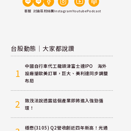
客服
討論區
粉絲團
Instagram
Youtube
Podcast
台股動態｜大家都說讚
中國自行車代工龍頭津富士達IPO 海外
1
設廠搶歐美訂單，巨大、美利達同步調整
布局
致茂法說透露這個產業即將進入強勁循
2
環！
穩懋(3105) Q2營收創近四年新高！光通