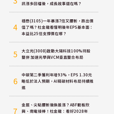
3
訊漲多回檔後，成長故事還在嗎？
穩懋(3105)一年暴漲7倍又腰斬，跌出價
4
值了嗎？杜金龍看懂明後年EPS基本面：
本益比25倍支撐價在哪？
大立光(3008)啟動大陽科技100%持股
5
整併 加速光學與VCM垂直整合布局
中碳第二季獲利年增93%，EPS 1.30元
6
略低於法人預期，AI精碳材料布局持續推
進
金居、尖點腰斬後換誰漲？ABF載板欣
7
興、南電接棒！杜金龍：看好2028年