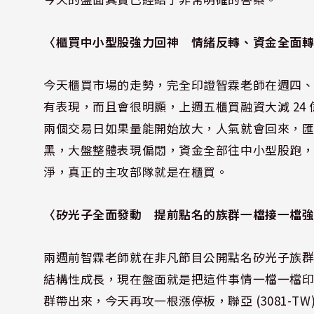
〈櫃買中小型股強力回神 情緒反轉、資金全面
今天櫃買市場的走勢，完全印證
智霖老師
在週四
有表現，而且會很明顯，上週五櫃買融資大減 24
兩個交易日如果量能開始放大，人氣就會回來，匯率貶值
黑，大盤整體表現偏悶，資金全部往中小型股跑
淨，真正的主攻部隊就是在櫃買。
〈矽光子全面發動 提前點名的族群一檔接一檔
兩週前
智霖老師
就在非凡節目公開點名矽光子族群
結構性成長，現在盤面就是把這件事情一檔一檔印證給
群帶出來，今天再攻一根漲停板，聯亞 (3081-TW