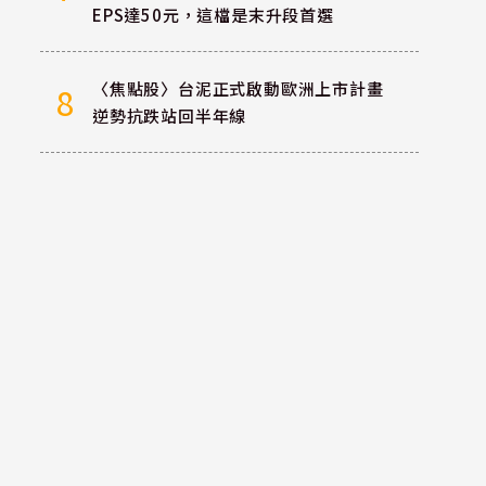
EPS達50元，這檔是末升段首選
〈焦點股〉台泥正式啟動歐洲上市計畫
8
逆勢抗跌站回半年線