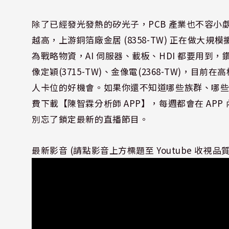
除了已經發光發熱的矽光子，PCB 產業也不容小覷，
越高，上游銅箔廠金居 (8358-TW) 正在做
為戰略物資，AI 伺服器、載板、HDI 都要用到，鑽
像定穎(3715-TW)、金像電(2368-TW)
人卡位的好機會。如果你還不知道哪些族群、哪
費下載【陳智霖分析師 APP】，每週都會在 AP
別忘了鎖定最新的直播節目。
最新影音 (請點影音上方標題至 Youtube 收視品