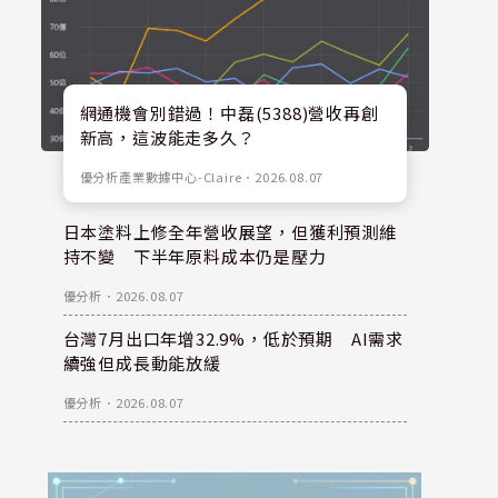
網通機會別錯過！中磊(5388)營收再創
新高，這波能走多久？
優分析產業數據中心-Claire
．
2026.08.07
日本塗料上修全年營收展望，但獲利預測維
持不變 下半年原料成本仍是壓力
優分析
．
2026.08.07
台灣7月出口年增32.9%，低於預期 AI需求
續強但成長動能放緩
優分析
．
2026.08.07