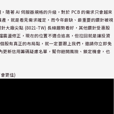
隨著 AI 伺服器規格的升級，對於 PCB 的需求只會越來
大規模擴產，就是看見需求確定，而今年最缺、最重要的鑽針被視
針大廠尖點 (8021-TW) 長線趨勢看好，其他鑽針受惠股
，目前在高檔震盪修正，現在的位置不適合追高，但拉回就是讓投資
些個股有真正的布局點，就一定要跟上我們，邀請你立即免
P 內更新信用籌碼疑慮名單，幫你避開風險、鎖定機會，也
質會更佳)