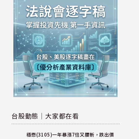
台股動態｜大家都在看
穩懋(3105)一年暴漲7倍又腰斬，跌出價