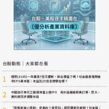
台股動態｜大家都在看
1
穩懋(3105)一年暴漲7倍又腰斬，跌出價值了嗎？杜金龍看懂明後
年EPS基本面：本益比25倍支撐價在哪？
2
中國自行車代工龍頭津富士達IPO 海外設廠搶歐美訂單，巨大、
美利達同步調整布局
「買群創身心受創」是真的？南亞科、國巨腰斬怎麼辦？杜金龍：