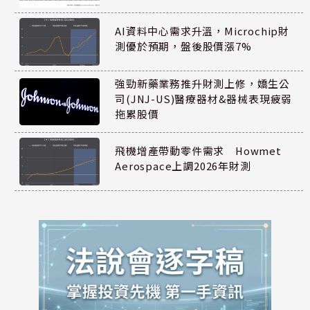
AI資料中心需求升溫，Microchip財
測優於預期，盤後股價漲7%
強勁新藥業務推升財測上修，嬌生公
司(JNJ-US)醫療器材&器械表現疲弱
拖累股價
飛機增產帶動零件需求 Howmet
Aerospace上調2026年財測