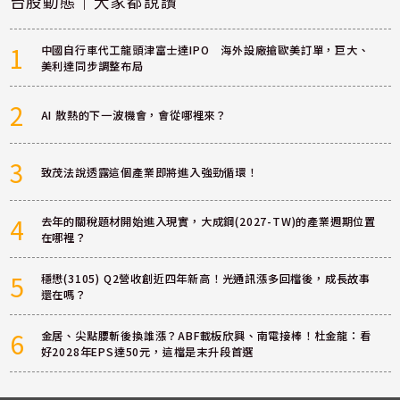
台股動態｜大家都說讚
1
中國自行車代工龍頭津富士達IPO 海外設廠搶歐美訂單，巨大、
美利達同步調整布局
2
AI 散熱的下一波機會，會從哪裡來？
3
致茂法說透露這個產業即將進入強勁循環！
4
去年的關稅題材開始進入現實，大成鋼(2027-TW)的產業週期位置
在哪裡？
5
穩懋(3105) Q2營收創近四年新高！光通訊漲多回檔後，成長故事
還在嗎？
6
金居、尖點腰斬後換誰漲？ABF載板欣興、南電接棒！杜金龍：看
好2028年EPS達50元，這檔是末升段首選