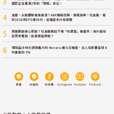
3
國巨正在重演2年前「華城」走法！
4
金居、尖點腰斬後換誰漲？ABF載板欣興、南電接棒！杜金龍：看
好2028年EPS達50元，這檔是末升段首選
5
買進群創身心受創？杜金龍親自下場「吃便當」被套牢！為什麼他
反而笑著說：這是絕佳買點？
6
環球晶(6488)更新義大利 Novara 廠火災進度，法人估影響全球 8
吋產能約 5%
客服
討論區
粉絲團
Instagram
Youtube
Podcast