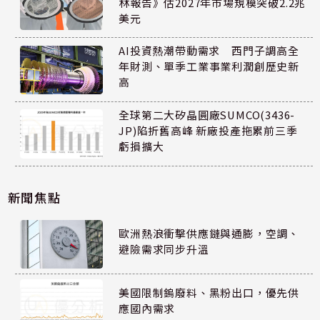
林報告》估2027年市場規模突破2.2兆
美元
AI投資熱潮帶動需求 西門子調高全
年財測、單季工業事業利潤創歷史新
高
全球第二大矽晶圓廠SUMCO(3436-
JP)陷折舊高峰 新廠投產拖累前三季
虧損擴大
新聞焦點
歐洲熱浪衝擊供應鏈與通膨，空調、
避險需求同步升溫
美國限制鎢廢料、黑粉出口，優先供
應國內需求