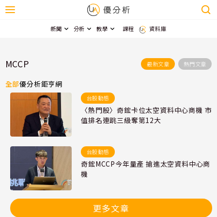
新聞
分析
教學
課程
資料庫
MCCP
最新文章
熱門文章
全部
優分析
鉅亨網
台股動態
〈熱門股〉奇鋐卡位太空資料中心商機 市
值排名連跳三級奪第12大
台股動態
奇鋐MCCP今年量產 搶進太空資料中心商
機
更多文章