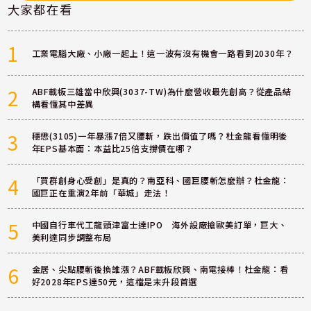
大家都在看
1
工業電腦大廠、小廠一起上！這一波有沒有機會一路看到2030年？
2
ABF載板三雄當中欣興(3037-TW)為什麼營收最先創高？從產品結
構看懂其中差異
3
穩懋(3105)一年暴漲7倍又腰斬，跌出價值了嗎？杜金龍看懂明後
年EPS基本面：本益比25倍支撐價在哪？
4
「買群創身心受創」是真的？南亞科、國巨腰斬怎麼辦？杜金龍：
國巨正在重演2年前「華城」走法！
5
中國自行車代工龍頭津富士達IPO 海外設廠搶歐美訂單，巨大、
美利達同步調整布局
6
金居、尖點腰斬後換誰漲？ABF載板欣興、南電接棒！杜金龍：看
好2028年EPS達50元，這檔是末升段首選