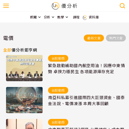
新聞
分析
教學
課程
資料庫
電價
最新文章
熱門文章
全部
優分析
鉅亨網
台股動態
緊急啟動補助國內航空用油！因應中東情
勢 卓揆力穩民生 各項能源庫存充足
台股動態
南亞科私募引進國際四大巨頭資金、國泰
金法說、電價凍漲 本周大事回顧
台股動態