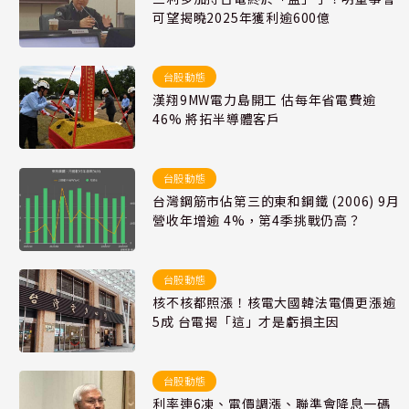
可望揭曉2025年獲利逾600億
台股動態
漢翔9MW電力島開工 估每年省電費逾
46% 將拓半導體客戶
台股動態
台灣鋼筋市佔第三的東和鋼鐵 (2006) 9月
營收年增逾 4%，第4季挑戰仍高？
台股動態
核不核都照漲！核電大國韓法電價更漲逾
5成 台電揭「這」才是虧損主因
台股動態
利率連6凍、電價調漲、聯準會降息一碼