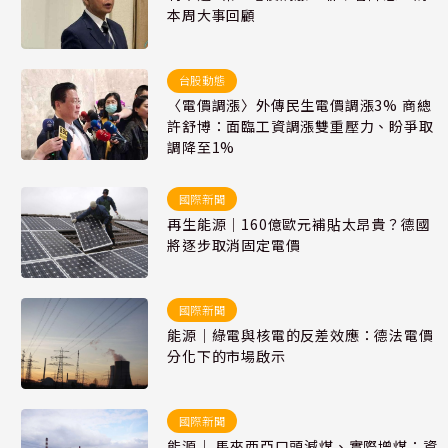
本周大事回顧
台股動態
〈電價調漲〉外傳民生電價調漲3% 商總
許舒博：面臨工資調漲雙重壓力、盼爭取
調降至1%
國際新聞
再生能源｜160億歐元補貼太昂貴？德國
將逐步取消固定電價
國際新聞
能源｜綠電與核電的反差效應：德法電價
分化下的市場啟示
國際新聞
能源｜ 馬來西亞口頭減煤、實際增煤：資