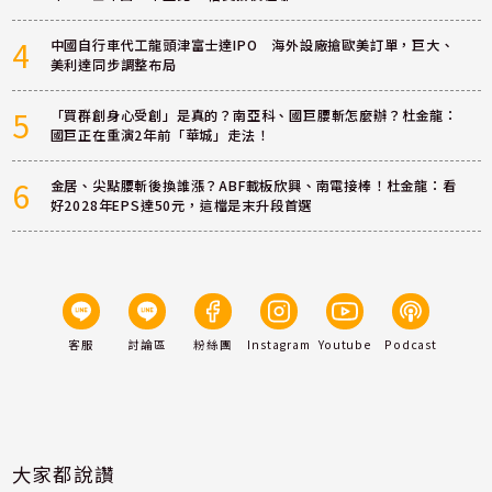
4
中國自行車代工龍頭津富士達IPO 海外設廠搶歐美訂單，巨大、
美利達同步調整布局
5
「買群創身心受創」是真的？南亞科、國巨腰斬怎麼辦？杜金龍：
國巨正在重演2年前「華城」走法！
6
金居、尖點腰斬後換誰漲？ABF載板欣興、南電接棒！杜金龍：看
好2028年EPS達50元，這檔是末升段首選
客服
討論區
粉絲團
Instagram
Youtube
Podcast
大家都說讚