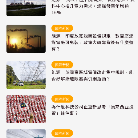
料中心推升電力需求，燃煤發電年增逾
16%
國際新聞
能源｜印度放寬脫硫設備規定：數百座燃
煤電廠可免裝，政策大轉彎背後有什麼盤
算？
國際新聞
能源｜英國棄區域電價改走集中規劃，能
否紓解綠能限發與併網瓶頸？
國際新聞
為什麼科技公司正重新思考「馬來西亞投
資」這件事？
國際新聞