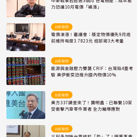
中東戰事若超過3個月 台電總座：成本壓
力恐讓10月電價「補漲」
台股動態
電價凍漲！審議會：穩定物價優先9月底
前維持每度3.7823元 經部揭3大考量
台股動態
能源與金融壓力雙襲 CRIF：台灣陷4重考
驗 美伊衝突恐推升國內物價10%
台股動態
美方337調查來了！龔明鑫：已聯繫10家
受衝擊汽車零件業者 全力輔導應對
台股動態
三利多加持台電終於「盈」了！明董事會