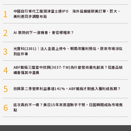
1
中國自行車代工龍頭津富士達IPO 海外設廠搶歐美訂單，巨大、
美利達同步調整布局
2
AI 散熱的下一波機會，會從哪裡來？
3
光寶科(2301)｜法人全面上修今、明兩年獲利預估，原來市場沒估
到這件事
4
ABF載板三雄當中欣興(3037-TW)為什麼營收最先創高？從產品結
構看懂其中差異
5
欣興第二季營業利益暴增141%，ABF載板才剛進入獲利成長期？
6
這次真的不一樣？美日15年來首度聯手干預，日圓瞬間成為市場焦
點