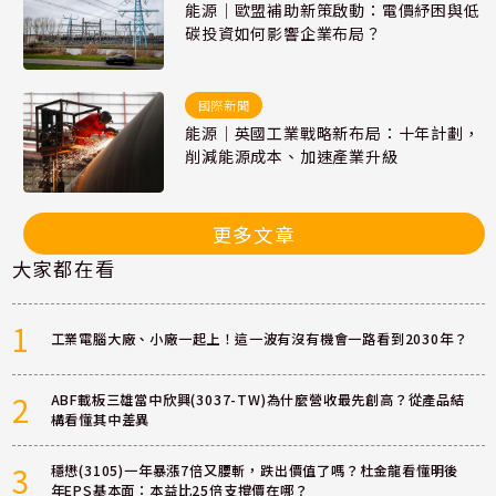
能源｜歐盟補助新策啟動：電價紓困與低
碳投資如何影響企業布局？
國際新聞
能源｜英國工業戰略新布局：十年計劃，
削減能源成本、加速產業升級
更多文章
大家都在看
1
工業電腦大廠、小廠一起上！這一波有沒有機會一路看到2030年？
2
ABF載板三雄當中欣興(3037-TW)為什麼營收最先創高？從產品結
構看懂其中差異
3
穩懋(3105)一年暴漲7倍又腰斬，跌出價值了嗎？杜金龍看懂明後
年EPS基本面：本益比25倍支撐價在哪？