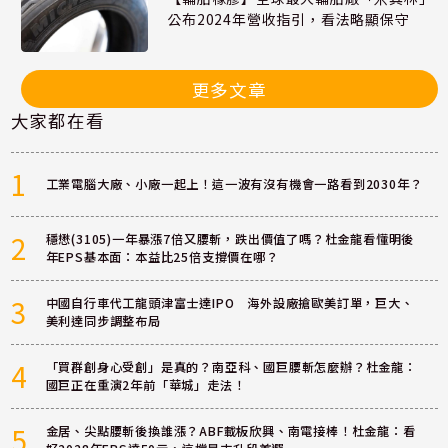
公布2024年營收指引，看法略顯保守
更多文章
大家都在看
1
工業電腦大廠、小廠一起上！這一波有沒有機會一路看到2030年？
2
穩懋(3105)一年暴漲7倍又腰斬，跌出價值了嗎？杜金龍看懂明後
年EPS基本面：本益比25倍支撐價在哪？
3
中國自行車代工龍頭津富士達IPO 海外設廠搶歐美訂單，巨大、
美利達同步調整布局
4
「買群創身心受創」是真的？南亞科、國巨腰斬怎麼辦？杜金龍：
國巨正在重演2年前「華城」走法！
5
金居、尖點腰斬後換誰漲？ABF載板欣興、南電接棒！杜金龍：看