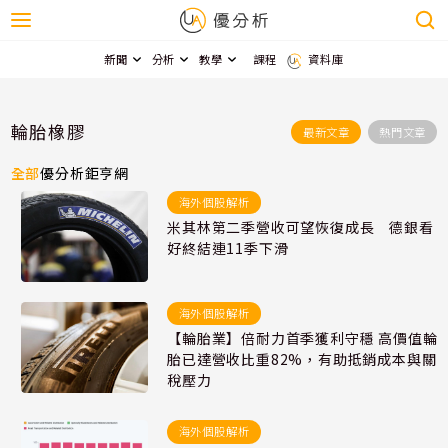
新聞
分析
教學
課程
資料庫
輪胎橡膠
最新文章
熱門文章
全部
優分析
鉅亨網
海外個股解析
米其林第二季營收可望恢復成長 德銀看
好終結連11季下滑
海外個股解析
【輪胎業】倍耐力首季獲利守穩 高價值輪
胎已達營收比重82%，有助抵銷成本與關
稅壓力
海外個股解析