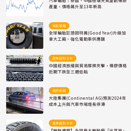
汽車輪胎｜泰國、中國極端天氣重創橡膠
產量，價格飆升至13年新高
美股要聞
全球輪胎巨頭固特異(Good Year)升級加
拿大工廠，強化電動車供應鏈
產業趨勢分析
中國經濟放緩與貿易摩擦夾擊，橡膠價格
近期下跌至三週低點
國際新聞
大陸集團(Continental AG)預測2024年
成本上升與汽車市場增長停滯
產業趨勢分析
【輪胎橡膠】全球最大輪胎廠「米其林」