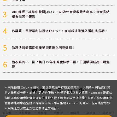
3
ABF載板三雄當中欣興(3037-TW)為什麼營收最先創高？從產品結
構看懂其中差異
4
欣興第二季營業利益暴增141%，ABF載板才剛進入獲利成長期？
5
致茂法說透露這個產業即將進入強勁循環！
6
這次真的不一樣？美日15年來首度聯手干預，日圓瞬間成為市場焦
點
本網站使用 Cookie 技術，於您的電腦中存取某些資訊，以輔助本網站進行資
料之彙集或分析，並提供更好的服務，無侵犯個人隱私之意圖。Cookie 是網站
伺服器與使用者瀏覽器溝通的技術，若不願意開放此項功能，您可在您使用的瀏
客服
討論區
粉絲團
Instagram
Youtube
Podcast
覽器功能項中設定隱私權等級為高，即可拒絕 Cookie 的寫入，但可能會導致
本網站之部分或全部功能無法正常執行。
加入我
隱私權政
服務條
合作提
聯絡我
場地租
訂閱電子
們
策
款
案
們
借
報