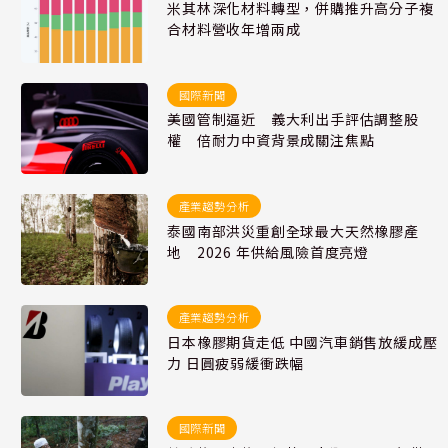
米其林深化材料轉型，併購推升高分子複
合材料營收年增兩成
國際新聞
美國管制逼近 義大利出手評估調整股
權 倍耐力中資背景成關注焦點
產業趨勢分析
泰國南部洪災重創全球最大天然橡膠產
地 2026 年供給風險首度亮燈
產業趨勢分析
日本橡膠期貨走低 中國汽車銷售放緩成壓
力 日圓疲弱緩衝跌幅
國際新聞