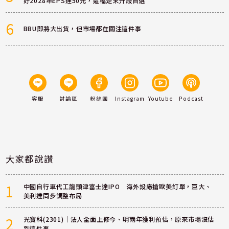
好2028年EPS達50元，這檔是末升段首選
6
BBU即將大出貨，但市場都在關注這件事
客服
討論區
粉絲團
Instagram
Youtube
Podcast
大家都說讚
1
中國自行車代工龍頭津富士達IPO 海外設廠搶歐美訂單，巨大、
美利達同步調整布局
2
光寶科(2301)｜法人全面上修今、明兩年獲利預估，原來市場沒估
到這件事