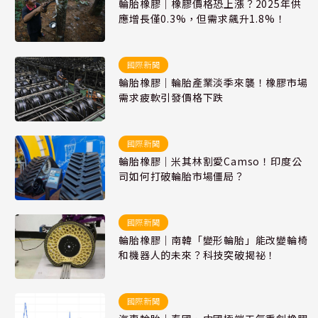
輪胎橡膠｜橡膠價格恐上漲？2025年供
應增長僅0.3%，但需求飆升1.8%！
國際新聞
輪胎橡膠｜輪胎產業淡季來襲！橡膠市場
需求疲軟引發價格下跌
國際新聞
輪胎橡膠｜米其林割愛Camso！印度公
司如何打破輪胎市場僵局？
國際新聞
輪胎橡膠｜南韓「變形輪胎」能改變輪椅
和機器人的未來？科技突破揭祕！
國際新聞