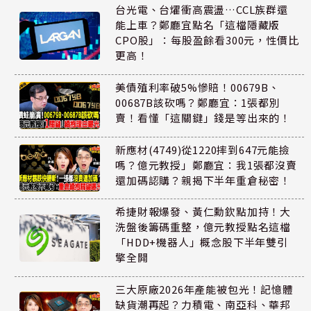
台光電、台燿衝高震盪…CCL族群還
能上車？鄭廳宜點名「這檔隱藏版
CPO股」：每股盈餘看300元，性價比
更高！
美債殖利率破5%慘賠！00679B、
00687B該砍嗎？鄭廳宜：1張都別
賣！看懂「這關鍵」錢是等出來的！
新應材(4749)從1220摔到647元能撿
嗎？億元教授」鄭廳宜：我1張都沒賣
還加碼認購？親揭下半年重倉秘密！
希捷財報爆發、黃仁勳欽點加持！大
洗盤後籌碼重整，億元教授點名這檔
「HDD+機器人」概念股下半年雙引
擎全開
三大原廠2026年產能被包光！記憶體
缺貨潮再起？力積電、南亞科、華邦