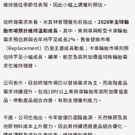
維持過往季節性表現，因此小幅上調獲利預估。
從終端需求來看，米其林管理層先前指出，
2026年全球輪
胎市場預計維持溫和成長
。其中，乘用車與輕型卡車輪胎
需求預估將與去年持平至成長2%，售後替換市場
（Replacement）仍是主要成長動能；卡車輪胎市場則預
估持平至小幅成長，礦業、航空及高附加價值特殊輪胎需
求也維持穩健。
公司表示，目前終端市場仍以替換需求為主，而高階產品
需求持續提升，包括18吋以上乘用車輪胎等高附加價值產
品，帶動產品組合改善，有助支撐獲利能力。
不過，公司也指出，今年營運仍面臨能源、天然橡膠及其
他原物料成本上升壓力，因此將持續透過產品組合優化、
價格調整及提升生產效率，維持獲利表現。