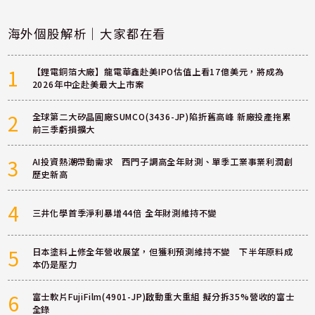
海外個股解析｜大家都在看
1
【鋰電銅箔大廠】龍電華鑫赴美IPO估值上看17億美元，將成為
2026年中企赴美最大上市案
2
全球第二大矽晶圓廠SUMCO(3436-JP)陷折舊高峰 新廠投產拖累
前三季虧損擴大
3
AI投資熱潮帶動需求 西門子調高全年財測、單季工業事業利潤創
歷史新高
4
三井化學首季淨利暴增44倍 全年財測維持不變
5
日本塗料上修全年營收展望，但獲利預測維持不變 下半年原料成
本仍是壓力
6
富士軟片FujiFilm(4901-JP)啟動重大重組 擬分拆35%營收的富士
全錄