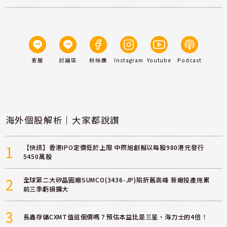
客服
討論區
粉絲團
Instagram
Youtube
Podcast
海外個股解析｜大家都說讚
1
【快訊】香港IPO定價低於上限 中際旭創擬以每股980港元發行
5450萬股
2
全球第二大矽晶圓廠SUMCO(3436-JP)陷折舊高峰 新廠投產拖累
前三季虧損擴大
3
長鑫存儲CXMT值這個價嗎？預估本益比是三星、海力士的4倍！