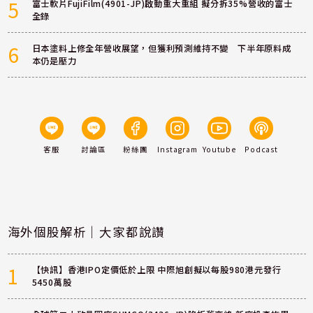
5
富士軟片FujiFilm(4901-JP)啟動重大重組 擬分拆35%營收的富士
全錄
6
日本塗料上修全年營收展望，但獲利預測維持不變 下半年原料成
本仍是壓力
客服
討論區
粉絲團
Instagram
Youtube
Podcast
海外個股解析｜大家都說讚
1
【快訊】香港IPO定價低於上限 中際旭創擬以每股980港元發行
5450萬股