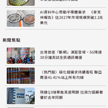
AI資料中心帶動半導體需求 《麥克
林報告》估2027年市場規模突破2.2兆
美元
新聞焦點
台灣首度「斷網」演習登場，5G降速
30分鐘測試全民通訊備援
〈熱門股〉磷化銦需求持續看旺 聯亞
周漲41.41％站上所有均線
飛捷Q3接單能見度明朗 拉貨力道顯著
優於去年同期