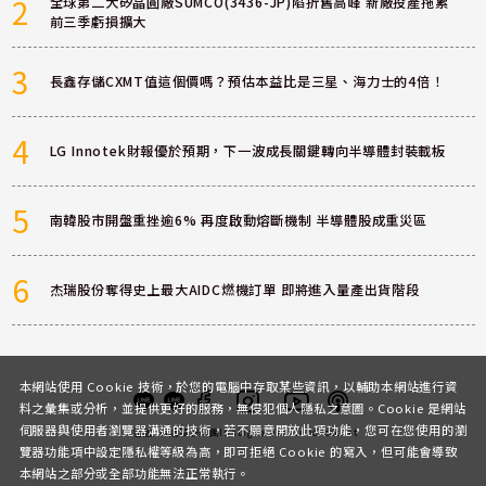
2
全球第二大矽晶圓廠SUMCO(3436-JP)陷折舊高峰 新廠投產拖累
前三季虧損擴大
3
長鑫存儲CXMT值這個價嗎？預估本益比是三星、海力士的4倍！
4
LG Innotek財報優於預期，下一波成長關鍵轉向半導體封裝載板
5
南韓股市開盤重挫逾6% 再度啟動熔斷機制 半導體股成重災區
6
杰瑞股份奪得史上最大AIDC燃機訂單 即將進入量產出貨階段
本網站使用 Cookie 技術，於您的電腦中存取某些資訊，以輔助本網站進行資
料之彙集或分析，並提供更好的服務，無侵犯個人隱私之意圖。Cookie 是網站
伺服器與使用者瀏覽器溝通的技術，若不願意開放此項功能，您可在您使用的瀏
客服
討論區
粉絲團
Instagram
Youtube
Podcast
覽器功能項中設定隱私權等級為高，即可拒絕 Cookie 的寫入，但可能會導致
本網站之部分或全部功能無法正常執行。