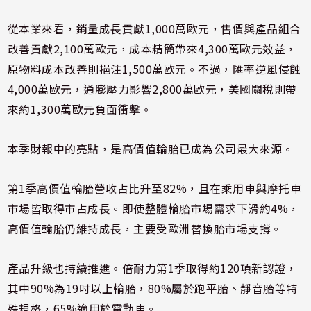
從本業來看，銷量成長貢獻1,000萬歐元，售價與產品組合
改善貢獻2,100萬歐元，成本精簡帶來4,300萬歐元效益，
原物料成本改善則挹注1,500萬歐元。不過，匯率逆風侵蝕
4,000萬歐元，通膨壓力影響2,800萬歐元，美國關稅則帶
來約1,300萬歐元負面衝擊。
本季財報中的亮點，是高價值輪胎已成為公司最大來源。
第1季高價值輪胎營收占比升至82%，且在乘用車與摩托車
市場皆取得市占成長。即使整體輪胎市場需求下滑約4%，
高價值輪胎仍維持成長，主要受歐洲替換胎市場支撐。
產品升級也持續推進。倍耐力第1季取得約120項新認證，
其中90%為19吋以上輪胎，80%屬於跑平胎、靜音胎等特
殊規格，65%適用於電動車。