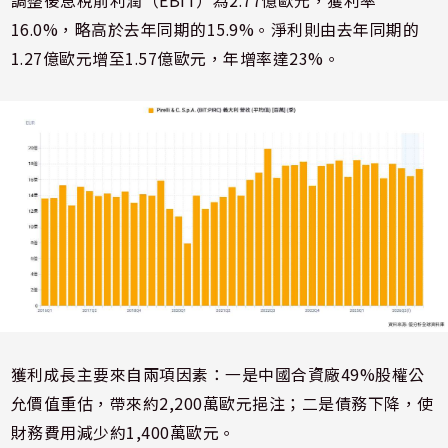
調整後息稅前利潤（EBIT）為2.77億歐元，獲利率
16.0%，略高於去年同期的15.9%。淨利則由去年同期的
1.27億歐元增至1.57億歐元，年增率達23%。
獲利成長主要來自兩項因素：一是中國合資廠49%股權公
允價值重估，帶來約2,200萬歐元挹注；二是債務下降，使
財務費用減少約1,400萬歐元。