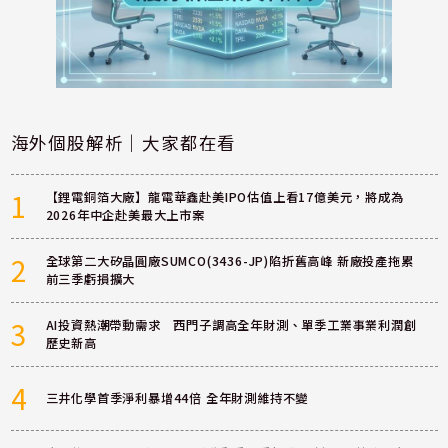
海外個股解析｜大家都在看
1
【鋰電銅箔大廠】龍電華鑫赴美IPO估值上看17億美元，將成為
2026年中企赴美最大上市案
2
全球第二大矽晶圓廠SUMCO(3436-JP)陷折舊高峰 新廠投產拖累
前三季虧損擴大
3
AI投資熱潮帶動需求 西門子調高全年財測、單季工業事業利潤創
歷史新高
4
三井化學首季淨利暴增44倍 全年財測維持不變