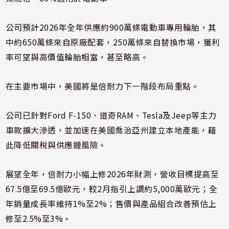
公司預計2026年全年供應約900萬條電動車專用輪胎，其
中約650萬條來自原廠配套，250萬條來自替換市場，獲利
率可望與高價值輪胎相當，甚至略高。
在主要市場中，美國將是倍耐力下一階段布局重點。
公司已針對Ford F-150、道奇RAM、Tesla及Jeep等主力
車款擴大滲透，並加速在美國喬治亞州建立本地產能，藉
此降低關稅與供應鏈風險。
展望全年，倍耐力小幅上修2026年財測，營收目標提高至
67.5億至69.5億歐元，較2月指引上調約5,000萬歐元；全
年銷量成長率維持1%至2%；售價與產品組合改善預估上
修至2.5%至3%。