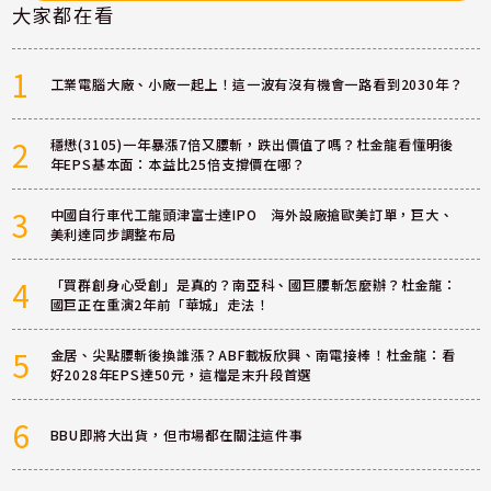
大家都在看
1
工業電腦大廠、小廠一起上！這一波有沒有機會一路看到2030年？
2
穩懋(3105)一年暴漲7倍又腰斬，跌出價值了嗎？杜金龍看懂明後
年EPS基本面：本益比25倍支撐價在哪？
3
中國自行車代工龍頭津富士達IPO 海外設廠搶歐美訂單，巨大、
美利達同步調整布局
4
「買群創身心受創」是真的？南亞科、國巨腰斬怎麼辦？杜金龍：
國巨正在重演2年前「華城」走法！
5
金居、尖點腰斬後換誰漲？ABF載板欣興、南電接棒！杜金龍：看
好2028年EPS達50元，這檔是末升段首選
6
BBU即將大出貨，但市場都在關注這件事