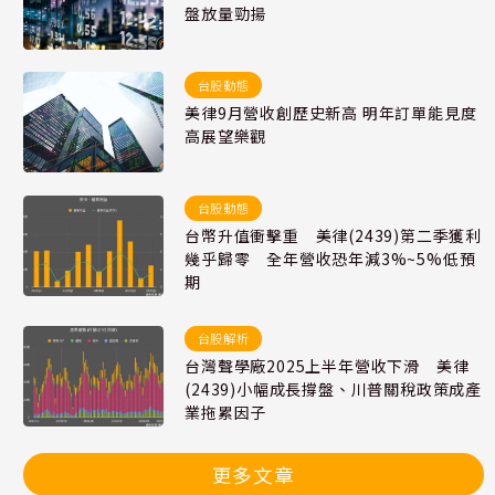
盤放量勁揚
台股動態
美律9月營收創歷史新高 明年訂單能見度
高展望樂觀
台股動態
台幣升值衝擊重 美律(2439)第二季獲利
幾乎歸零 全年營收恐年減3%~5%低預
期
台股解析
台灣聲學廠2025上半年營收下滑 美律
(2439)小幅成長撐盤、川普關稅政策成產
業拖累因子
更多文章