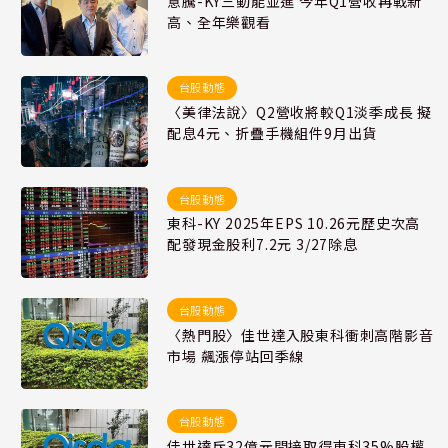
意騰-KY三動能並進 今年Q1營收再戰新
高、全年樂觀看
台股動態
〈美律法說〉Q2營收將較Q1淡季成長 擬
配息4元、折疊手機組件9月出貨
台股動態
東科-KY 2025年EPS 10.26元歷史次高
配發現金股利7.2元 3/27除息
台股動態
〈熱門股〉佳世達入股東科衝刺高階影音
市場 飆漲停站回季線
台股動態
佳世達斥32億元間接取得東科35%股權