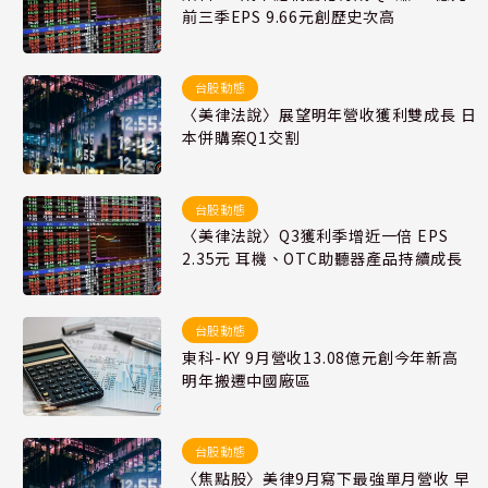
前三季EPS 9.66元創歷史次高
台股動態
〈美律法說〉展望明年營收獲利雙成長 日
本併購案Q1交割
台股動態
〈美律法說〉Q3獲利季增近一倍 EPS
2.35元 耳機、OTC助聽器產品持續成長
台股動態
東科-KY 9月營收13.08億元創今年新高
明年搬遷中國廠區
台股動態
〈焦點股〉美律9月寫下最強單月營收 早