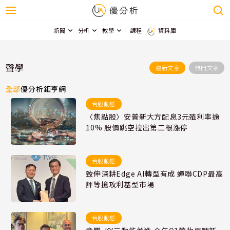
新聞
分析
教學
課程
資料庫
聲學
最新文章
熱門文章
全部
優分析
鉅亨網
台股動態
〈焦點股〉安普新大方配息3元殖利率逾
10% 股價跳空拉出第二根漲停
台股動態
致伸深耕Edge AI轉型有成 蟬聯CDP最高
評等搶攻利基型市場
台股動態