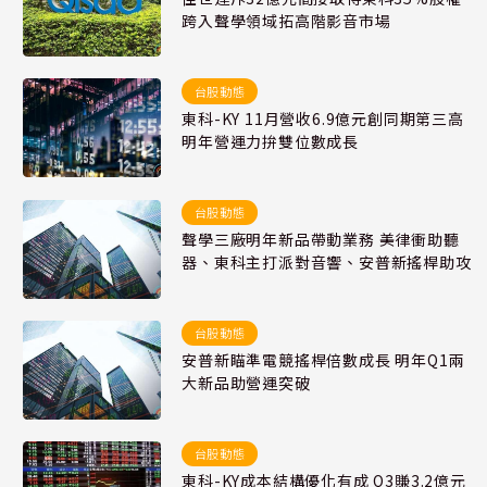
跨入聲學領域拓高階影音市場
台股動態
東科-KY 11月營收6.9億元創同期第三高
明年營運力拚雙位數成長
台股動態
聲學三廠明年新品帶動業務 美律衝助聽
器、東科主打派對音響、安普新搖桿助攻
台股動態
安普新瞄準電競搖桿倍數成長 明年Q1兩
大新品助營運突破
台股動態
東科-KY成本結構優化有成 Q3賺3.2億元