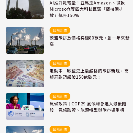
AI推升耗電量！亞馬遜Amazon、微軟
Microsoft等四大科技巨頭「間接碳排
放」飆升150%
國際新聞
歐盟碳排放價格突破80歐元，創一年來新
高
國際新聞
電動車｜歐盟史上最嚴格的碳排新規，高
額罰款恐飆破150億歐元！
國際新聞
氣候政策｜COP29 氣候峰會進入最後階
段：氣候融資、能源轉型與碳市場重構
國際新聞