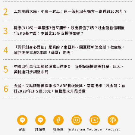
2
工業電腦大廠、小廠一起上！這一波有沒有機會一路看到2030年？
3
穩懋(3105)一年暴漲7倍又腰斬，跌出價值了嗎？杜金龍看懂明後
年EPS基本面：本益比25倍支撐價在哪？
4
「買群創身心受創」是真的？南亞科、國巨腰斬怎麼辦？杜金龍：
國巨正在重演2年前「華城」走法！
5
中國自行車代工龍頭津富士達IPO 海外設廠搶歐美訂單，巨大、
美利達同步調整布局
6
金居、尖點腰斬後換誰漲？ABF載板欣興、南電接棒！杜金龍：看
好2028年EPS達50元，這檔是末升段首選
客服
討論區
粉絲團
Instagram
Youtube
Podcast