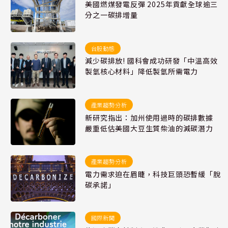
美國燃煤發電反彈 2025年貢獻全球逾三
分之一碳排增量
台股動態
減少碳排放! 國科會成功研發「中溫高效
製氫核心材料」降低製氫所需電力
產業趨勢分析
新研究指出：加州使用過時的碳排數據
嚴重低估美國大豆生質柴油的減碳潛力
產業趨勢分析
電力需求迫在眉睫，科技巨頭恐暫緩「脫
碳承諾」
國際新聞