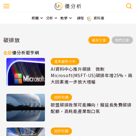
新聞
分析
教學
課程
資料庫
碳排放
最新文章
熱門文章
全部
優分析
鉅亨網
產業趨勢分析
AI資料中心推升碳排 微軟
Microsoft(MSFT-US)碳排年增25%，兩
大因素進一步放大增幅
國際新聞
歐盟碳排政策可能轉向！擬延長免費碳排
配額，高耗能產業鬆口氣
國際新聞