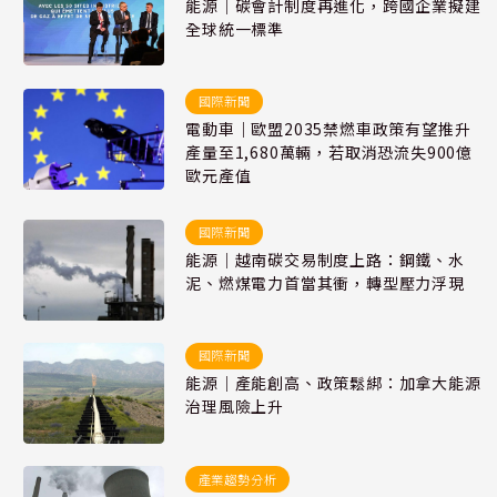
能源｜碳會計制度再進化，跨國企業擬建
全球統一標準
國際新聞
電動車｜歐盟2035禁燃車政策有望推升
產量至1,680萬輛，若取消恐流失900億
歐元產值
國際新聞
能源｜越南碳交易制度上路：鋼鐵、水
泥、燃煤電力首當其衝，轉型壓力浮現
國際新聞
能源｜產能創高、政策鬆綁：加拿大能源
治理風險上升
產業趨勢分析