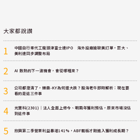
大家都說讚
1
中國自行車代工龍頭津富士達IPO 海外設廠搶歐美訂單，巨大、
美利達同步調整布局
2
AI 散熱的下一波機會，會從哪裡來？
3
公司都澄清了，臻鼎-KY為何還大跌？股海老牛即時解析：現在要
看的是這三件事
4
光寶科(2301)｜法人全面上修今、明兩年獲利預估，原來市場沒估
到這件事
5
欣興第二季營業利益暴增141%，ABF載板才剛進入獲利成長期？