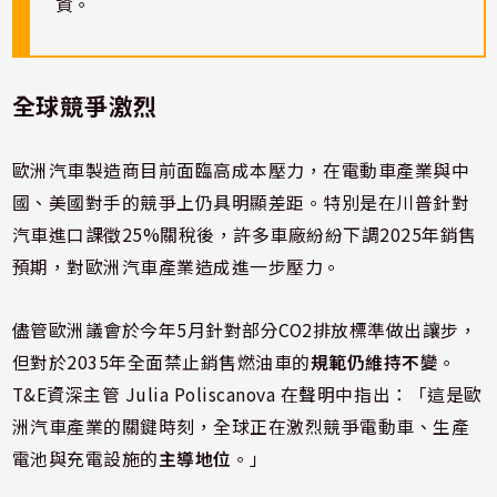
資。
全球競爭激烈
歐洲汽車製造商目前面臨高成本壓力，在電動車產業與中
國、美國對手的競爭上仍具明顯差距。特別是在川普針對
汽車進口課徵25%關稅後，許多車廠紛紛下調2025年銷售
預期，對歐洲汽車產業造成進一步壓力。
儘管歐洲議會於今年5月針對部分CO2排放標準做出讓步，
但對於2035年全面禁止銷售燃油車的
規範仍維持不變
。
T&E資深主管 Julia Poliscanova 在聲明中指出：「這是歐
洲汽車產業的關鍵時刻，全球正在激烈競爭電動車、生產
電池與充電設施的
主導地位
。」