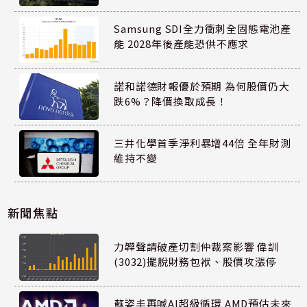
Samsung SDI全力衝刺全固態電池產
能 2028年後產能恐供不應求
諾和諾德財報優於預期 為何股價仍大
跌6%？降價換取成長！
三井化學首季淨利暴增44倍 全年財測
維持不變
新聞焦點
力韡聲請破產切割仲裁案影響 偉訓
(3032)擺脫財務包袱、股價攻漲停
蘇姿丰再喊AI超級循環 AMD預估未來