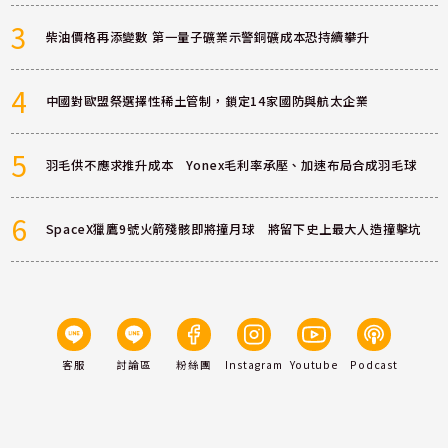
3
柴油價格再添變數 第一量子礦業示警銅礦成本恐持續攀升
4
中國對歐盟祭選擇性稀土管制，鎖定14家國防與航太企業
5
羽毛供不應求推升成本 Yonex毛利率承壓、加速布局合成羽毛球
6
SpaceX獵鷹9號火箭殘骸即將撞月球 將留下史上最大人造撞擊坑
客服
討論區
粉絲團
Instagram
Youtube
Podcast