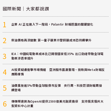
國際新聞｜大家都說讚
1
企業 AI 正在進入下一階段，Palantir 財報透露的關鍵變化
2
柴油價格再添變數 第一量子礦業示警銅礦成本恐持續攀升
3
IEA：中國純電動車成本比已開發國家低35% 出口勁增帶動全球電
動車滲透率提升
4
AI投資疑慮衝擊市場情緒 亞洲股市震盪整理、微軟與Meta財報反
應兩樣情
5
油價重挫逾5%帶動全球股債市反彈 央行周、科技巨頭財報周接
續登場
6
傳傳輝達將為OpenAI提供2500億美元融資擔保 支持俄亥俄州大
型資料中心計畫