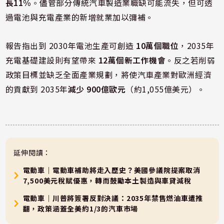
長11%
。儘管部分傳統汽車製造業職缺可能流失，但可透
過電池與充電產業的新增就業加以彌補。
報告指出到 2030年電池生產可創造
10萬個職位
，2035年
充電基礎建設則有望帶來
12萬個新工作機會
。反之若削弱
政策目標並缺乏全面產業規劃，將使汽車產業對歐洲經濟
的貢獻到 2035年
減少 900億歐元
（約1,055億美元）。
延伸閱讀：
電動車｜電動車補助將走入歷史？美國參議院提案取消
7,500美元稅賦優惠，轉而鼓勵本土製造與車貸減稅
電動車｜川普將簽署反對決議：2035年禁售燃油車遭推
翻，政策涵蓋全美約1/3的汽車市場