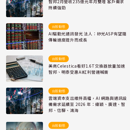
智邦2月營收235億元年月雙增 客戶需求
持續強勁
台股動態
AI驅動光通訊發光 法人：矽光ASP有望隨
傳輸速度提升而成長
台股動態
美商Celestica看好1.6T交換器放量加速
智邦、明泰受惠AI紅利營運喊衝
台股動態
雲端資本支出維持高檔，AI 網路與通訊設
備需求延續至 2026 年：緯穎、廣達、智
邦、信驊、鴻海
台股動態