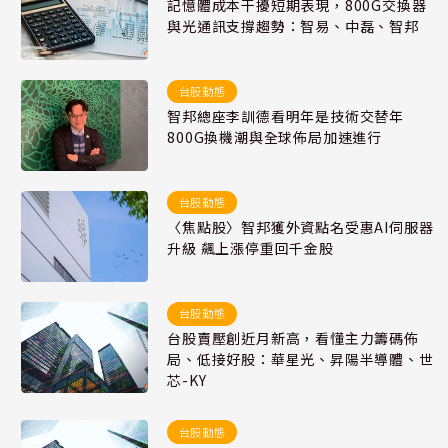
記憶體成本干擾短期表現，800G交換器
與光通訊支撐趨勢：智易、中磊、智邦
台股動態
智邦總座李訓德看明年是技術交替年
800G換機潮與全球佈局加速進行
台股動態
〈焦點股〉智邦獲外資點名受惠AI伺服器
升級 飆上漲停重回千金股
台股動態
台股賣壓創近月新高，看懂主力籌碼佈
局、低接好股：華星光、昇陽半導體、世
芯-KY
台股動態