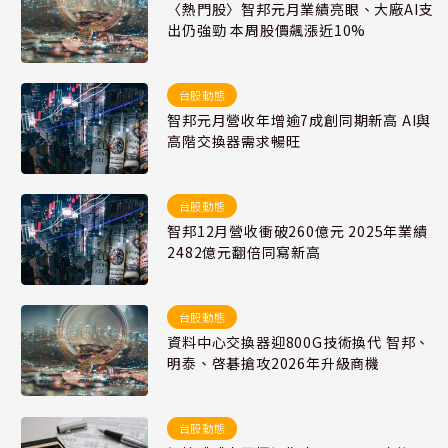
〈熱門股〉智邦元月業績亮眼、大廠AI支
出仍強勁 本周股價飆漲近10%
台股動態
智邦元月營收年增逾7成創同期新高 AI與
高階交換器需求暢旺
台股動態
智邦12月營收衝破260億元 2025年業績
2482億元翻倍同寫新高
台股動態
資料中心交換器迎800G技術換代 智邦、
明泰、啓碁搶攻2026年升級商機
台股動態