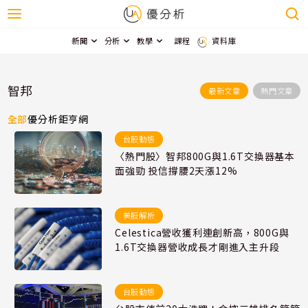
新聞
分析
教學
課程
資料庫
智邦
最新文章
熱門文章
全部
優分析
鉅亨網
台股動態
〈熱門股〉智邦800G與1.6T交換器基本
面強勁 投信撐腰2天漲12%
美股解析
Celestica營收獲利連創新高，800G與
1.6T交換器營收成長才剛進入主升段
台股動態