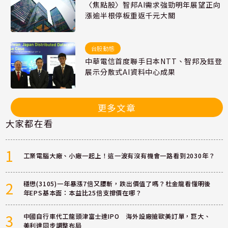
〈焦點股〉智邦AI需求強勁明年展望正向
漲逾半根停板重返千元大關
台股動態
中華電信首度聯手日本NTT、智邦及鈺登
展示分散式AI資料中心成果
更多文章
大家都在看
1
工業電腦大廠、小廠一起上！這一波有沒有機會一路看到2030年？
2
穩懋(3105)一年暴漲7倍又腰斬，跌出價值了嗎？杜金龍看懂明後
年EPS基本面：本益比25倍支撐價在哪？
3
中國自行車代工龍頭津富士達IPO 海外設廠搶歐美訂單，巨大、
美利達同步調整布局