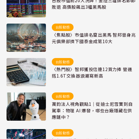
台股市值前20大洗牌！金控三雄排名節節
敗退 高價股飆出3檔黑馬股
台股動態
〈焦點股〉市值排名竄出黑馬 智邦晉身兆
元俱樂部擠下國泰金成第10大
台股動態
〈熱門股〉智邦獲投信連12買力捧 營運
搭1.6T交換器浪潮寫新高
台股動態
萬鈞法人視角觀點1｜從迪士尼雪寶到自
駕車：物理 AI 爆發，哪些台廠隱藏在供
應鏈中？
台股動態