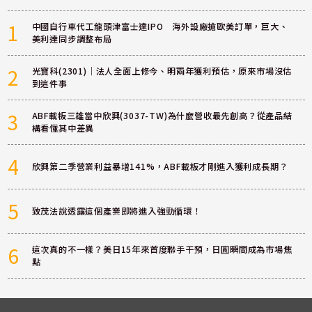
1
中國自行車代工龍頭津富士達IPO 海外設廠搶歐美訂單，巨大、
美利達同步調整布局
2
光寶科(2301)｜法人全面上修今、明兩年獲利預估，原來市場沒估
到這件事
3
ABF載板三雄當中欣興(3037-TW)為什麼營收最先創高？從產品結
構看懂其中差異
4
欣興第二季營業利益暴增141%，ABF載板才剛進入獲利成長期？
5
致茂法說透露這個產業即將進入強勁循環！
6
這次真的不一樣？美日15年來首度聯手干預，日圓瞬間成為市場焦
點