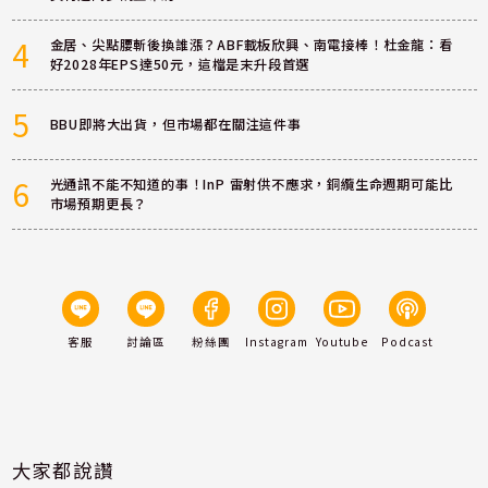
4
金居、尖點腰斬後換誰漲？ABF載板欣興、南電接棒！杜金龍：看
好2028年EPS達50元，這檔是末升段首選
5
BBU即將大出貨，但市場都在關注這件事
6
光通訊不能不知道的事！InP 雷射供不應求，銅纜生命週期可能比
市場預期更長？
客服
討論區
粉絲團
Instagram
Youtube
Podcast
大家都說讚