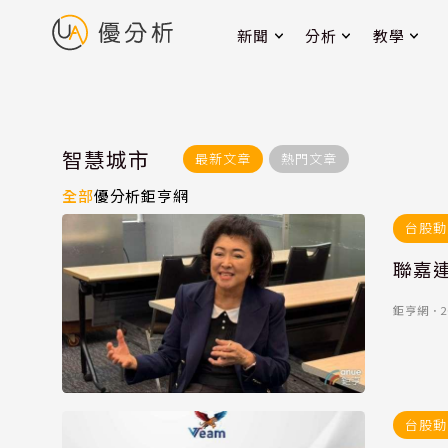
新聞
分析
教學
智慧城市
最新文章
熱門文章
全部
優分析
鉅亨網
台股動
聯嘉
鉅亨網
．
2
台股動