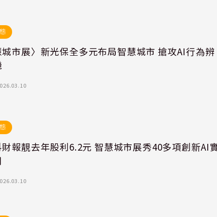
態
慧城市展〉新光保全多元布局智慧城市 搶攻AI行為辨
機
026.03.10
態
財報靚去年股利6.2元 智慧城市展秀40多項創新AI
用
026.03.10