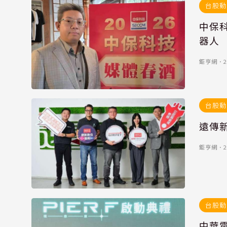
台股動
中保科
器人
鉅亨網
．
2
台股動
遠傳
鉅亨網
．
2
台股動
中華電