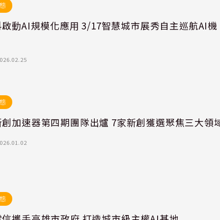
態
啟動AI規模化應用 3/17智慧城市展秀自主巡航AI機
026.02.25
態
新創加速器第四期團隊出爐 7家新創獲選聚焦三大領
026.01.02
態
信攜手高雄市政府 打造城市級主權AI基地