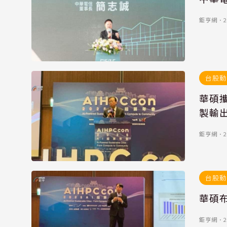
鉅亨網
．
2
台股動
華碩攜
製輸
鉅亨網
．
2
台股動
華碩布
鉅亨網
．
2