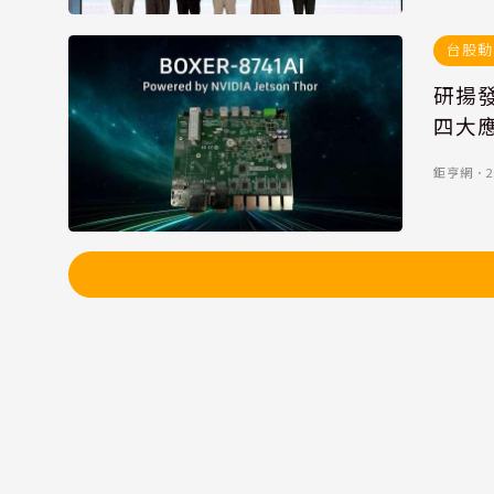
台股動
研揚發
四大
鉅亨網
．
2