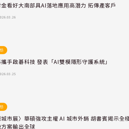
財金看好大南部具AI落地應用高潛力 拓傳產客戶
026.03.26
態
攜手啟碁科技 發表「AI雙模隱形守護系統」
026.03.25
態
城市展〉華碩強攻主權 AI 城市外銷 胡書賓揭示全
決方案輸出全球