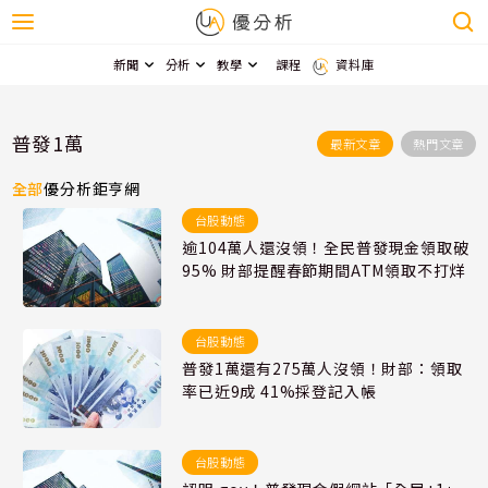
新聞
分析
教學
課程
資料庫
普發1萬
最新文章
熱門文章
全部
優分析
鉅亨網
台股動態
逾104萬人還沒領！全民普發現金領取破
95% 財部提醒春節期間ATM領取不打烊
台股動態
普發1萬還有275萬人沒領！財部：領取
率已近9成 41%採登記入帳
台股動態