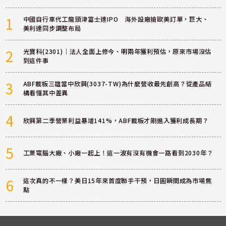
1
中國自行車代工龍頭津富士達IPO 海外設廠搶歐美訂單，巨大、
美利達同步調整布局
2
光寶科(2301)｜法人全面上修今、明兩年獲利預估，原來市場沒估
到這件事
3
ABF載板三雄當中欣興(3037-TW)為什麼營收最先創高？從產品結
構看懂其中差異
4
欣興第二季營業利益暴增141%，ABF載板才剛進入獲利成長期？
5
工業電腦大廠、小廠一起上！這一波有沒有機會一路看到2030年？
6
這次真的不一樣？美日15年來首度聯手干預，日圓瞬間成為市場焦
點