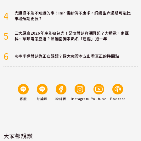
4
光通訊不能不知道的事！InP 雷射供不應求，銅纜生命週期可能比
市場預期更長？
5
三大原廠2026年產能被包光！記憶體缺貨潮再起？力積電、南亞
科、華邦電怎麼選？鄭廳宜獨家點名「這檔」抱一年
6
功率半導體缺貨正在醞釀？從大廠資本支出看真正的時間點
客服
討論區
粉絲團
Instagram
Youtube
Podcast
大家都說讚