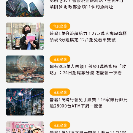
認明.gov！普發現金假網站「全民+1」
陷阱多 財政部急鎖11個釣魚網址
台股動態
普發1萬分流超給力！27.3萬人郵局臨櫃
領現3分鐘搞定 12/1起免看單雙號
台股動態
還有805萬人未領！普發1萬衝郵局「攻
略」：24日起尾數分流 怎麼領一次看
台股動態
普發1萬跨行領免手續費！16家銀行郵局
逾28000台ATM下周一開領
台股動態
普發1萬ATM下周一開領！郵局11/24起