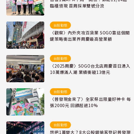
臨櫃領現 首周採單雙號分流
台股動態
〈觀察〉內外夾攻百貨業 SOGO靠這個關
鍵策略衝出業界周慶最高營業額
台股動態
〈2025周慶〉SOGO台北店周慶首日湧入
10萬爆滿人潮 業績衝破13億元
台股動態
〈普發現金來了〉全家祭出限量好神卡 每
張2000元 回饋超過10%
台股動態
想把1萬變大？8大公股銀搶客登記普發現