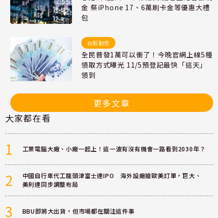
金 祭iPhone 17、6萬刷卡金等優惠大禮
包
台股動態
全民普發1萬可以衝了！今晚官網上線5種
領取方式曝光 11/5預登記最快「這天」
領到
更多文章
大家都在看
1
工業電腦大廠、小廠一起上！這一波有沒有機會一路看到2030年？
2
中國自行車代工龍頭津富士達IPO 海外設廠搶歐美訂單，巨大、
美利達同步調整布局
3
BBU即將大出貨，但市場都在關注這件事