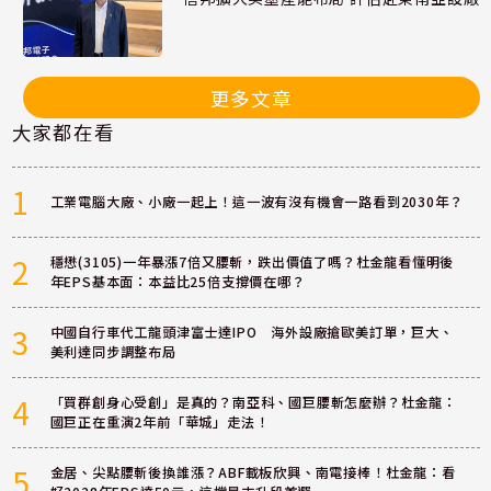
更多文章
大家都在看
1
工業電腦大廠、小廠一起上！這一波有沒有機會一路看到2030年？
2
穩懋(3105)一年暴漲7倍又腰斬，跌出價值了嗎？杜金龍看懂明後
年EPS基本面：本益比25倍支撐價在哪？
3
中國自行車代工龍頭津富士達IPO 海外設廠搶歐美訂單，巨大、
美利達同步調整布局
4
「買群創身心受創」是真的？南亞科、國巨腰斬怎麼辦？杜金龍：
國巨正在重演2年前「華城」走法！
5
金居、尖點腰斬後換誰漲？ABF載板欣興、南電接棒！杜金龍：看