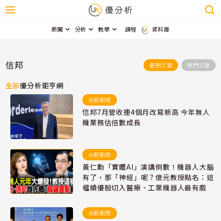
新聞
分析
教學
課程
資料庫
信邦
最新文章
熱門文章
全部
優分析
鉅亨網
台股動態
信邦7月營收連4個月改寫新高 今年無人
機業務估倍數成長
台股動態
黃仁勳「實體AI」演講倒數！機器人大腦
有了，那「神經」呢？億元教授點名：這
檔績優股切入醫療、工業機器人最有戲
台股動態