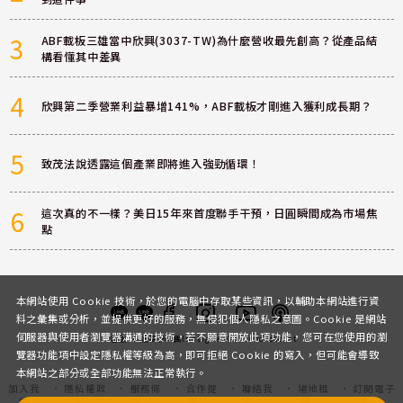
3
ABF載板三雄當中欣興(3037-TW)為什麼營收最先創高？從產品結
構看懂其中差異
4
欣興第二季營業利益暴增141%，ABF載板才剛進入獲利成長期？
5
致茂法說透露這個產業即將進入強勁循環！
6
這次真的不一樣？美日15年來首度聯手干預，日圓瞬間成為市場焦
點
本網站使用 Cookie 技術，於您的電腦中存取某些資訊，以輔助本網站進行資
料之彙集或分析，並提供更好的服務，無侵犯個人隱私之意圖。Cookie 是網站
伺服器與使用者瀏覽器溝通的技術，若不願意開放此項功能，您可在您使用的瀏
客服
討論區
粉絲團
Instagram
Youtube
Podcast
覽器功能項中設定隱私權等級為高，即可拒絕 Cookie 的寫入，但可能會導致
本網站之部分或全部功能無法正常執行。
加入我
隱私權政
服務條
合作提
聯絡我
場地租
訂閱電子
們
策
款
案
們
借
報