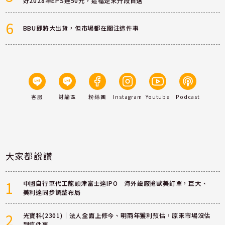
好2028年EPS達50元，這檔是末升段首選
6
BBU即將大出貨，但市場都在關注這件事
客服
討論區
粉絲團
Instagram
Youtube
Podcast
大家都說讚
1
中國自行車代工龍頭津富士達IPO 海外設廠搶歐美訂單，巨大、
美利達同步調整布局
2
光寶科(2301)｜法人全面上修今、明兩年獲利預估，原來市場沒估
到這件事