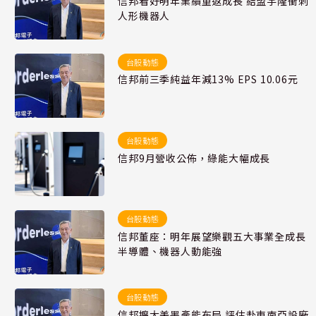
信邦看好明年業績重返成長 結盟宇隆衝刺
人形機器人
台股動態
信邦前三季純益年減13% EPS 10.06元
台股動態
信邦9月營收公佈，綠能大幅成長
台股動態
信邦董座：明年展望樂觀五大事業全成長
半導體、機器人動能強
台股動態
信邦擴大美墨產能布局 評估赴東南亞設廠