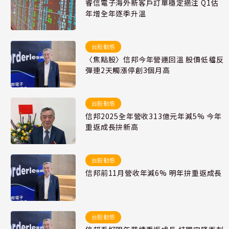
睿信電子海外新客戶訂單穩定挹注 Q1估
年增全年逐季升溫
台股動態
〈焦點股〉信邦今年營運回溫 股價低檔反
彈連2天觸漲停創3個月高
台股動態
信邦2025全年營收313億元年減5% 今年
重返成長拚新高
台股動態
信邦前11月營收年減6% 明年拚重返成長
台股動態