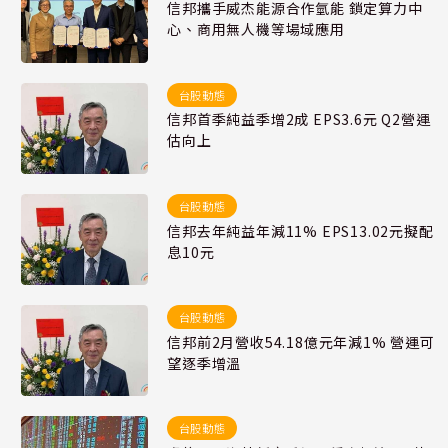
信邦攜手威杰能源合作氫能 鎖定算力中
心、商用無人機等場域應用
台股動態
信邦首季純益季增2成 EPS3.6元 Q2營運
估向上
台股動態
信邦去年純益年減11% EPS13.02元擬配
息10元
台股動態
信邦前2月營收54.18億元年減1% 營運可
望逐季增溫
台股動態