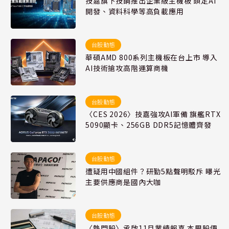
技嘉旗下技鋼推出企業級主機板 鎖定AI
開發、資料科學等高負載應用
台股動態
華碩AMD 800系列主機板在台上市 導入
AI技術搶攻高階運算商機
台股動態
〈CES 2026〉技嘉強攻AI軍備 旗艦RTX
5090顯卡、256GB DDR5記憶體齊發
台股動態
遭疑用中國組件？研勤5點聲明駁斥 曝光
主要供應商是國內大咖
台股動態
〈熱門股〉承啟11月業績報喜 本周股價