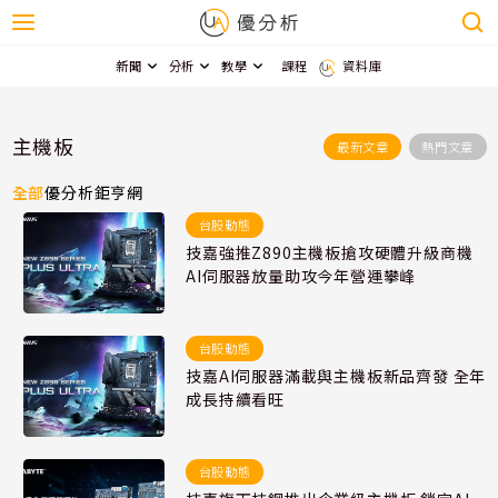
新聞
分析
教學
課程
資料庫
主機板
最新文章
熱門文章
全部
優分析
鉅亨網
台股動態
技嘉強推Z890主機板搶攻硬體升級商機
AI伺服器放量助攻今年營運攀峰
台股動態
技嘉AI伺服器滿載與主機板新品齊發 全年
成長持續看旺
台股動態