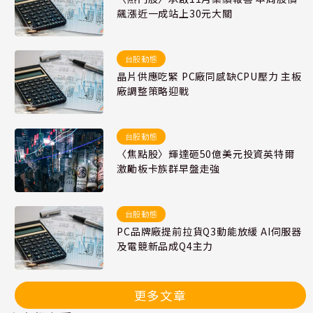
飆漲近一成站上30元大關
台股動態
晶片供應吃緊 PC廠同感缺CPU壓力 主板
廠調整策略迎戰
台股動態
〈焦點股〉輝達砸50億美元投資英特爾
激勵板卡族群早盤走強
台股動態
PC品牌廠提前拉貨Q3動能放緩 AI伺服器
及電競新品成Q4主力
更多文章