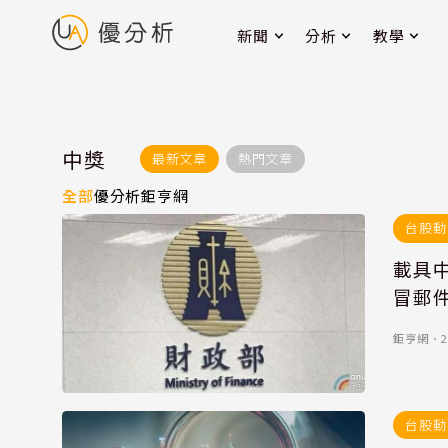
新聞
分析
教學
中獎
最新文章
熱門文章
全部
優分析
鉅亨網
台股動
載具
冒郵件
鉅亨網
．
2
台股動