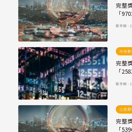
完整
「970
鉅亨網
．
2
台股動
完整
「258
鉅亨網
．
2
台股動
完整
「539