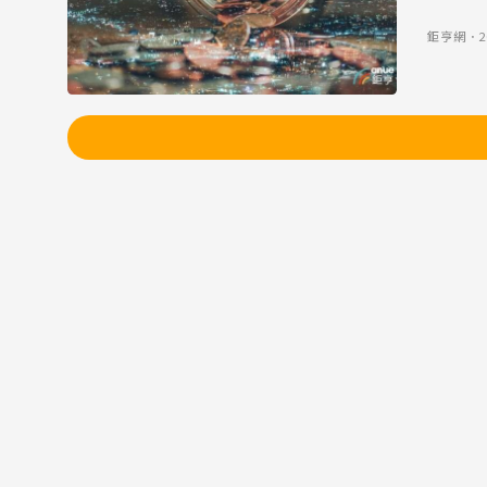
鉅亨網
．
2