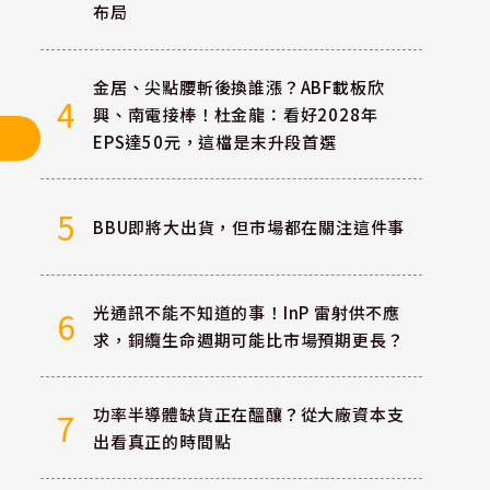
布局
金居、尖點腰斬後換誰漲？ABF載板欣
4
興、南電接棒！杜金龍：看好2028年
EPS達50元，這檔是末升段首選
5
BBU即將大出貨，但市場都在關注這件事
光通訊不能不知道的事！InP 雷射供不應
6
求，銅纜生命週期可能比市場預期更長？
功率半導體缺貨正在醞釀？從大廠資本支
7
出看真正的時間點