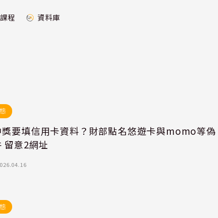
課程
資料庫
態
中獎要填信用卡資料？財部點名悠遊卡與momo等偽
 留意2網址
026.04.16
態