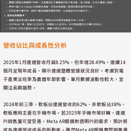
營收佔比與成長性分析
2025年1月達邁營收月減8.25%，但年增28.49%，連續14
個月呈現年成長，顯示達邁整體營運狀況良好。考慮到電
子產業淡旺季及農曆年節影響，單月數據波動性較大，宜
關注長期趨勢。
2024年前三季，軟板佔達邁營收的62%、非軟板佔38%，
軟板應用主要在手機市場。若2025年手機市場好轉，達邁
PI銷售量可望受惠。Meta AR眼鏡對透明PI的需求，預計將
成為達邁營收成長的新動能。雖然Meta AR眼鏡實際銷售量