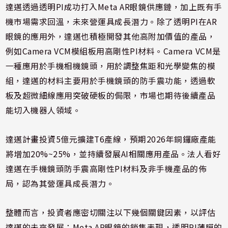
達邁透過透明PI成功打入Meta AR眼鏡供應鏈，加上既有手
機市場需求回溫，未來營運具成長潛力。除了透明PI在AR
眼鏡的應用外，達邁也積極開發其他高附加價值的產品，
例如Camera VCM模組板用高剛性PI材料。Camera VCM是
一種應用於手機相機鏡頭，用於調整焦距和光學變焦的模
組，達邁的材料主要用於手機鏡頭的防手震功能，透過軟
板及超微細線應用突破硬板的侷限，市場也期待後續產品
能切入機器人領域。
達邁計畫投資5億元擴建T6產線，預期2026年銅鑼廠產能
將增加20%~25%，並持續發展AI相關應用產品。法人看好
達邁在手機鏡頭防手震高剛性PI材料及非手機產品的佈
局，認為其營運具成長潛力。
整體而言，投資者應密切關注以下幾個關鍵因素，以評估
達邁的未來發展：Meta AR眼鏡的銷售表現，透明PI薄膜的