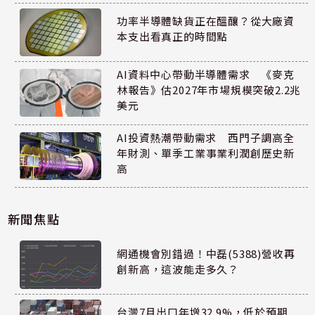
功率半導體缺貨正在醞釀？從大廠資
本支出看真正的時間點
AI資料中心帶動半導體需求 《麥克
林報告》估2027年市場規模突破2.2兆
美元
AI投資熱潮帶動需求 西門子調高全
年財測、單季工業事業利潤創歷史新
高
新聞焦點
網通機會別錯過！中磊(5388)營收再
創新高，這波能走多久？
台灣7月出口年增32.9%，低於預期