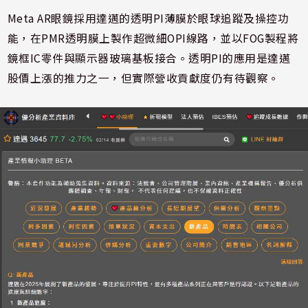
Meta AR眼鏡採用達邁的透明PI薄膜於眼球追蹤及操控功
能，在PMR透明膜上製作超微細OPI線路，並以FOG製程將
鏡框IC零件與顯示器玻璃基板接合。透明PI的應用是達邁
股價上漲的推力之一，但實際營收貢獻度仍有待觀察。