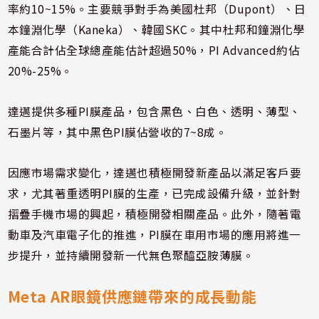
率約10~15%。主要競爭對手為美國杜邦（Dupont）、日
本鐘淵化學（Kaneka）、韓國SKC。其中杜邦和鐘淵化學
產能合計佔全球總產能估計超過50%，PI Advanced約佔
20%-25%。
達邁提供多種PI膜產品，包含黑色、白色、透明、薄型、
石墨片等，其中黑色PI膜佔營收的7~8成。
因應市場需求變化，達邁也積極開發新產品以滿足客戶要
求，尤其著重透明PI膜的生產，已完成設備升級，並針對
摺疊手機市場的興起，積極開發相關產品。此外，隨著電
動車及汽車電子化的推進，PI膜在車用市場的應用將進一
步提升，並持續開發新一代無色聚醯亞胺薄膜。
Meta AR眼鏡供應鏈帶來的成長動能