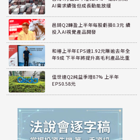
AI需求續強但成長動能放緩
邑錡Q2轉盈上半年每股虧損0.3元 續
投入AI視覺產品開發
和椿上半年EPS達1.92元賺逾去年全
年9成 下半年將提升高毛利產品比重
佳世達Q2純益季增87% 上半年
EPS0.58元