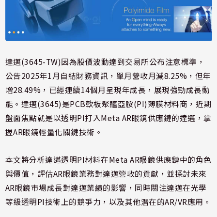
達邁(3645-TW)因為股價波動達到交易所公布注意標準，
公告2025年1月自結財務資訊，單月營收月減8.25%，但年
增28.49%，已經連續14個月呈現年成長，展現強勁成長動
能。達邁(3645)是PCB軟板聚醯亞胺(PI)薄膜材料商，近期
盤面焦點就是以透明PI打入Meta AR眼鏡供應鏈的達邁，掌
握AR眼鏡輕量化關鍵技術。
本文將分析達邁透明PI材料在Meta AR眼鏡供應鏈中的角色
與價值，評估AR眼鏡業務對達邁營收的貢獻，並探討未來
AR眼鏡市場成長對達邁業績的影響，同時關注達邁在光學
等級透明PI技術上的競爭力，以及其他潛在的AR/VR應用。