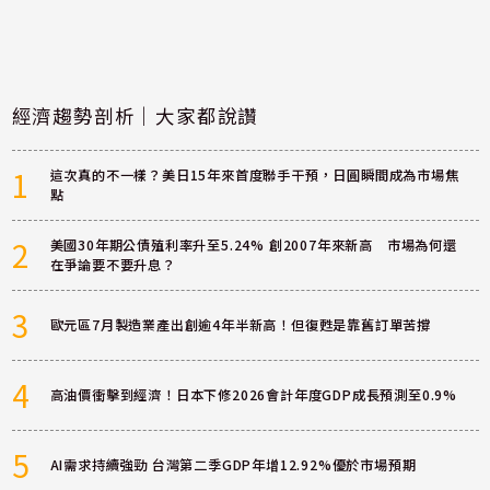
經濟趨勢剖析｜大家都說讚
1
這次真的不一樣？美日15年來首度聯手干預，日圓瞬間成為市場焦
點
2
美國30年期公債殖利率升至5.24% 創2007年來新高 市場為何還
在爭論要不要升息？
3
歐元區7月製造業產出創逾4年半新高！但復甦是靠舊訂單苦撐
4
高油價衝擊到經濟！日本下修2026會計年度GDP成長預測至0.9%
5
AI需求持續強勁 台灣第二季GDP年增12.92%優於市場預期