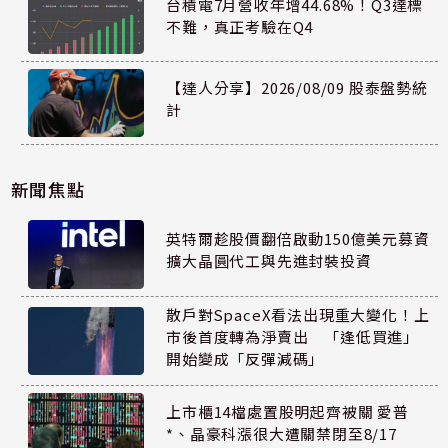
台積電7月營收年增44.68%！Q3達標
不難，真正考驗在Q4
【達人分享】2026/08/09 股泰盤勢統
計
新聞焦點
英特爾趁股價翻倍啟動150億美元募資
擴大晶圓代工與先進封裝投資
散戶對SpaceX看法出現重大變化！上
市後首度轉為淨賣出 「逢低買進」
開始變成「反彈減碼」
上市櫃14檔處置股明起齊被關 愛普
*、晶豪科漲很大遭關禁閉至8/17