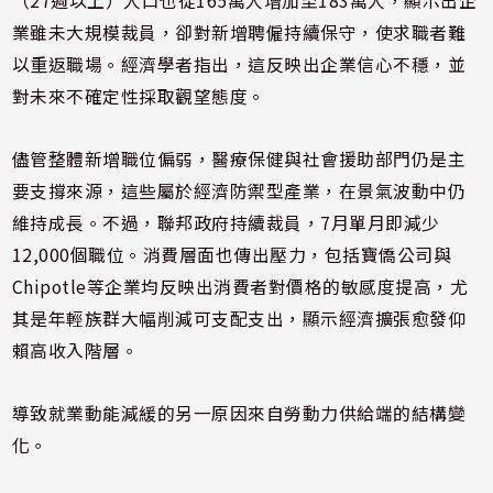
（27週以上）人口也從165萬人增加至183萬人，顯示出企
業雖未大規模裁員，卻對新增聘僱持續保守，使求職者難
以重返職場。經濟學者指出，這反映出企業信心不穩，並
對未來不確定性採取觀望態度。
儘管整體新增職位偏弱，醫療保健與社會援助部門仍是主
要支撐來源，這些屬於經濟防禦型產業，在景氣波動中仍
維持成長。不過，聯邦政府持續裁員，7月單月即減少
12,000個職位。消費層面也傳出壓力，包括寶僑公司與
Chipotle等企業均反映出消費者對價格的敏感度提高，尤
其是年輕族群大幅削減可支配支出，顯示經濟擴張愈發仰
賴高收入階層。
導致就業動能減緩的另一原因來自勞動力供給端的結構變
化。