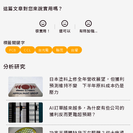
這篇文章對您來說實用嗎？
還可以
很實用！
有待加強...
標籤關鍵字
PCB
CCL
台光電
聯茂
台燿
分析研究
日本塗料上修全年營收展望，但獲利
預測維持不變 下半年原料成本仍是
壓力
AI訂單越來越多，為什麼有些公司的
獲利反而更難超預期？
功率半導體缺貨正在醞釀？從大廠資