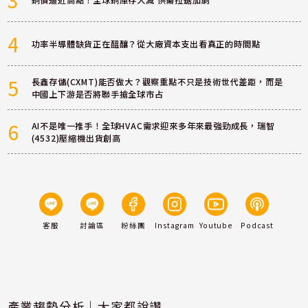
4
功率半導體缺貨正在醞釀？從大廠資本支出看真正的時間點
5
長鑫存儲(CXMT)能否做大？觀察重點不只是技術世代差距，而是
中國上下游是否將聯手搶全球市占
6
AI不是唯一推手！全球HVAC需求迎來多年來最強勁成長，瑞智
(4532)壓縮機出貨創高
客服
討論區
粉絲團
Instagram
Youtube
Podcast
產業趨勢分析｜大家都說讚