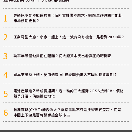
1
光通訊不能不知道的事！InP 雷射供不應求，銅纜生命週期可能比
市場預期更長？
2
工業電腦大廠、小廠一起上！這一波有沒有機會一路看到2030年？
3
功率半導體缺貨正在醞釀？從大廠資本支出看真正的時間點
4
資本支出愈上修，反而透露 AI 建設開始進入不同的投資周期？
5
電池產業進入新成長週期！這一輪的三大趨勢：ESS接棒EV、價格
競爭升溫、供應鏈在地化
6
長鑫存儲(CXMT)能否做大？觀察重點不只是技術世代差距，而是
中國上下游是否將聯手搶全球市占