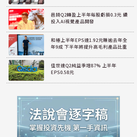
邑錡Q2轉盈上半年每股虧損0.3元 續
投入AI視覺產品開發
和椿上半年EPS達1.92元賺逾去年全
年9成 下半年將提升高毛利產品比重
佳世達Q2純益季增87% 上半年
EPS0.58元