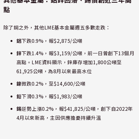
點
除了銅之外，其他LME基本金屬週五多數走跌：
鋁
下跌0.9%，報$2,875/公噸
鋅
下跌1.4%，報$3,159/公噸，前一日曾創下13個月
高點。LME資料顯示，鋅庫存增加1,800公噸至
61,925公噸，為8月以來最高水位
鎳
微跌0.2%，至$14,600/公噸
鉛
下滑0.3%，報$1,983/公噸
錫
逆勢上漲0.2%，報$41,825/公噸，創下自2022年
4月以來新高，主因供應擔憂持續升溫