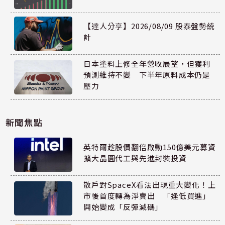
【達人分享】2026/08/09 股泰盤勢統
計
日本塗料上修全年營收展望，但獲利
預測維持不變 下半年原料成本仍是
壓力
新聞焦點
英特爾趁股價翻倍啟動150億美元募資
擴大晶圓代工與先進封裝投資
散戶對SpaceX看法出現重大變化！上
市後首度轉為淨賣出 「逢低買進」
開始變成「反彈減碼」