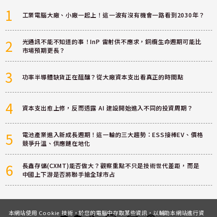
1
工業電腦大廠、小廠一起上！這一波有沒有機會一路看到2030年？
2
光通訊不能不知道的事！InP 雷射供不應求，銅纜生命週期可能比
市場預期更長？
3
功率半導體缺貨正在醞釀？從大廠資本支出看真正的時間點
4
資本支出愈上修，反而透露 AI 建設開始進入不同的投資周期？
5
電池產業進入新成長週期！這一輪的三大趨勢：ESS接棒EV、價格
競爭升溫、供應鏈在地化
6
長鑫存儲(CXMT)能否做大？觀察重點不只是技術世代差距，而是
中國上下游是否將聯手搶全球市占
本網站使用 Cookie 技術，於您的電腦中存取某些資訊，以輔助本網站進行資