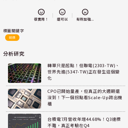
還可以
很實用！
有待加強...
標籤關鍵字
銅價
分析研究
轉單只是起點！但聯電(2303-TW)、
世界先進(5347-TW)正在發生這個變
化
CPO已開始量產，但真正的大週期還
沒到！下一個拐點看Scale-Up跨出機
櫃
台積電7月營收年增44.68%！Q3達標
不難，真正考驗在Q4