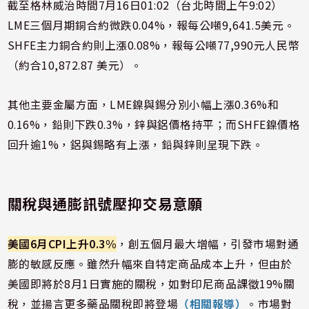
截至格林威治時間7月16日01:02（台北時間上午9:02）
LME三個月期銅合約微跌0.04%，報每公噸9,641.5美元。
SHFE主力銅合約則上漲0.08%，報每公噸77,990元人民幣
（約合10,872.87 美元）。
其他主要金屬方面，LME鎳與錫分別小幅上漲0.36%和
0.16%，鉛則下跌0.3%，鋅與鋁價格持平；而SHFE鎳價格
回升逾1%，鋁與錫略有上漲，鉛與鋅則呈現下跌。
關稅與通膨訊號壓抑交易意願
美國6月CPI上升0.3%
，創五個月最大增幅，引發市場對通
膨的敏感反應。雖然升幅來自特定商品成本上升，但由於
美國即將於8月1日實施的關稅，如對印尼商品課徵19%關
稅，並揚言更多藥品關稅即將登場
（相關報導）
。市場對