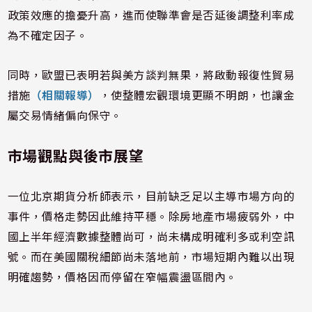
政策效應的擔憂升高，進而使聯準會是否延後調整利率成
為不確定因子。
同時，歐盟已表明若與美方談判無果，將啟動報復性貿易
措施
（相關報導）
，使整體宏觀環境更顯不明朗，也讓金
屬交易情緒偏向保守。
市場觀點與後市展望
一位北京期貨分析師表示，目前缺乏足以主導市場方向的
事件，價格走勢因此維持平穩。除房地產市場疲弱外，中
國上半年經濟數據整體尚可，尚未構成明確利多或利空訊
號。而在美國關稅細節尚未落地前，市場短期內難以出現
明確趨勢，價格因而停留在窄幅震盪區間內。