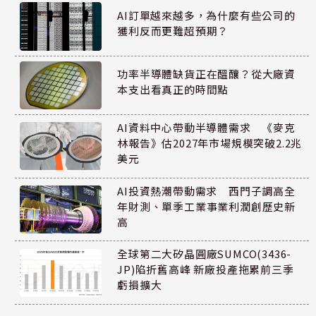
AI訂單越來越多，為什麼有些公司的
獲利反而更難超預期？
功率半導體缺貨正在醞釀？從大廠資
本支出看真正的時間點
AI資料中心帶動半導體需求 《麥克
林報告》估2027年市場規模突破2.2兆
美元
AI投資熱潮帶動需求 西門子調高全
年財測、單季工業事業利潤創歷史新
高
全球第二大矽晶圓廠SUMCO(3436-
JP)陷折舊高峰 新廠投產拖累前三季
虧損擴大