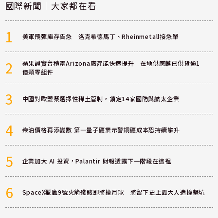
國際新聞｜大家都在看
1
美軍飛彈庫存告急 洛克希德馬丁、Rheinmetall接急單
2
蘋果證實台積電Arizona廠產能快速提升 在地供應鏈已供貨逾1
億顆零組件
3
中國對歐盟祭選擇性稀土管制，鎖定14家國防與航太企業
4
柴油價格再添變數 第一量子礦業示警銅礦成本恐持續攀升
5
企業加大 AI 投資，Palantir 財報透露下一階段在這裡
6
SpaceX獵鷹9號火箭殘骸即將撞月球 將留下史上最大人造撞擊坑