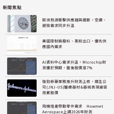
新聞焦點
歐洲熱浪衝擊供應鏈與通膨，空調、
避險需求同步升溫
美國限制鎢廢料、黑粉出口，優先供
應國內需求
AI資料中心需求升溫，Microchip財
測優於預期，盤後股價漲7%
強勁新藥業務推升財測上修，嬌生公
司(JNJ-US)醫療器材&器械表現疲弱
拖累股價
飛機增產帶動零件需求 Howmet
Aerospace上調2026年財測