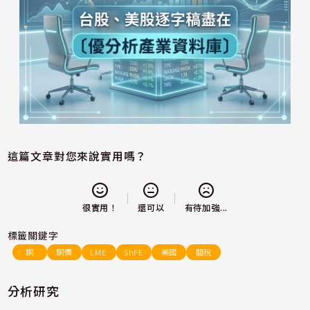
這篇文章對您來說實用嗎？
還可以
很實用！
有待加強...
標籤關鍵字
銅
銅價
LME
ShFE
美國
關稅
分析研究