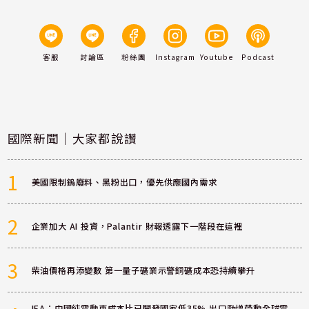
客服
討論區
粉絲團
Instagram
Youtube
Podcast
國際新聞｜大家都說讚
1
美國限制鎢廢料、黑粉出口，優先供應國內需求
2
企業加大 AI 投資，Palantir 財報透露下一階段在這裡
3
柴油價格再添變數 第一量子礦業示警銅礦成本恐持續攀升
IEA：中國純電動車成本比已開發國家低35% 出口勁增帶動全球電