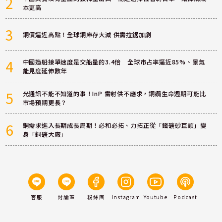
2
本更高
3
銅價逼近高點！全球銅庫存大減 供需拉鋸加劇
4
中國造船接單速度是交船量的3.4倍 全球市占率逼近85%、景氣
能見度延伸數年
5
光通訊不能不知道的事！InP 雷射供不應求，銅纜生命週期可能比
市場預期更長？
6
銅需求進入長期成長周期！必和必拓、力拓正從「鐵礦砂巨頭」變
身「銅礦大廠」
客服
討論區
粉絲團
Instagram
Youtube
Podcast