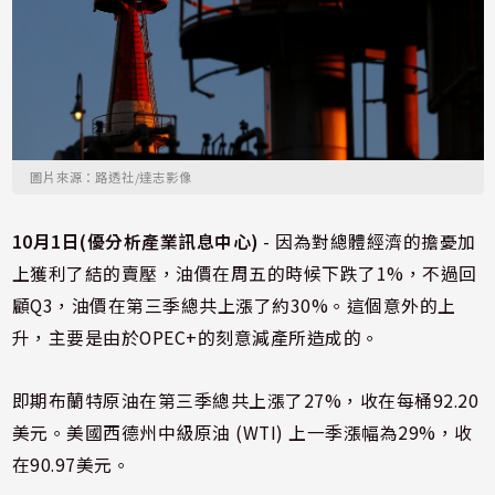
圖片來源：路透社/達志影像
10月1日(優分析產業訊息中心)
- 因為對總體經濟的擔憂加
上獲利了結的賣壓，油價在周五的時候下跌了1%，不過回
顧Q3，油價在第三季總共上漲了約30%。這個意外的上
升，主要是由於OPEC+的刻意減產所造成的。
即期布蘭特原油在第三季總共上漲了27%，收在每桶92.20
美元。美國西德州中級原油 (WTI) 上一季漲幅為29%，收
在90.97美元。