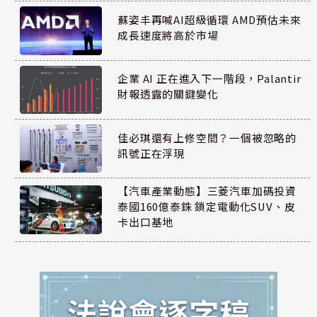
蘇姿丰再喊AI超級循環 AMD預估未來
成長速度將高於市場
企業 AI 正在進入下一階段，Palantir
財報透露的關鍵變化
佳必琪還有上修空間？一個被忽略的
訊號正在浮現
【汽車產業動態】三菱汽車加碼投資
泰國160億泰銖 鎖定電動化SUV、皮
卡出口基地