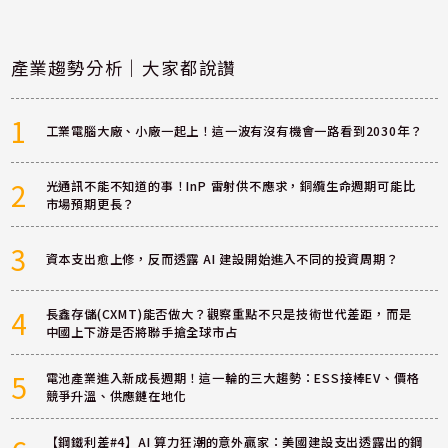
產業趨勢分析｜大家都說讚
1
工業電腦大廠、小廠一起上！這一波有沒有機會一路看到2030年？
2
光通訊不能不知道的事！InP 雷射供不應求，銅纜生命週期可能比
市場預期更長？
3
資本支出愈上修，反而透露 AI 建設開始進入不同的投資周期？
4
長鑫存儲(CXMT)能否做大？觀察重點不只是技術世代差距，而是
中國上下游是否將聯手搶全球市占
5
電池產業進入新成長週期！這一輪的三大趨勢：ESS接棒EV、價格
競爭升溫、供應鏈在地化
【鋼鐵利差#4】AI 算力狂潮的意外贏家：美國建設支出透露出的鋼