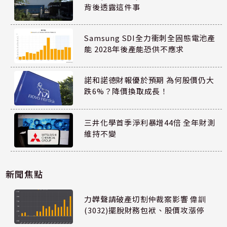
背後透露這件事
Samsung SDI全力衝刺全固態電池產
能 2028年後產能恐供不應求
諾和諾德財報優於預期 為何股價仍大
跌6%？降價換取成長！
三井化學首季淨利暴增44倍 全年財測
維持不變
新聞焦點
力韡聲請破產切割仲裁案影響 偉訓
(3032)擺脫財務包袱、股價攻漲停