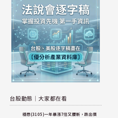
台股動態｜大家都在看
穩懋(3105)一年暴漲7倍又腰斬，跌出價