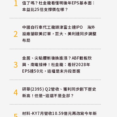
1
值了嗎？杜金龍看懂明後年EPS基本面：
本益比25倍支撐價在哪？
中國自行車代工龍頭津富士達IPO 海外
2
設廠搶歐美訂單，巨大、美利達同步調整
布局
金居、尖點腰斬後換誰漲？ABF載板欣
3
興、南電接棒！杜金龍：看好2028年
EPS達50元，這檔是末升段首選
研華(2395) Q2營收、獲利同步創下歷史
4
新高！但是~這還不是全部？
材料-KY7月營收10.59億元再改寫今年新
5