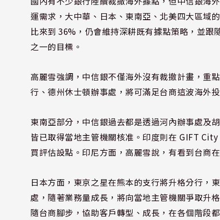
國內有不少銀行陸續裁撤海外據點，但中信銀海
運需求，大中華、日本、東南亞、北美四大區域
比來到 36%，仍會維持深耕既有據點策略，並
之一的目標。
高麗雪強調，中信銀不僅海外沒有裁撤計畫，重
行、德州休士頓辦事處，將可滿足台商這波海外
東南亞部分，中信銀過去都是透過河內辦事處及
皆已取得當地主管機關核准。印度則在 GIFT Ci
買評估設點。印尼方面，高麗雪說，有看到台商
日本方面，東京之星在熊本的支行將升格分行，
處，隨著業務量成長，將向當地主管機關爭取升
隨台商腳步，協助客戶轉型、成長，在各個階段