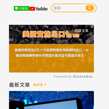
討論區
閱讀文章
arrow_forward_ios
Powered by 
GliaStudios
最新文章
看更多
Mute