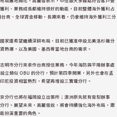
外布局遍地開花，高麗雪表示，中信銀大多據點符合客戶營
的獲利、業務成長都維持很好的動能，目前整體海外獲利占
跟隨台商、全球資金移動，長期來看，仍會維持海外獲利三分
點國家還希望繼續深耕布局，目前已獲准申設北美洛杉磯分
投資熱潮，以及美國、墨西哥當地台商的需求。
胡志明市分行來承作台商授信業務，今年海防與平陽辦事處
ty 設立類似 OBU 的分行，預計第四季開業，另外也會在孟
在印尼投資相當熱烈，希望再增設三寶瓏分行。
東京分行也將在福岡設立出張所；澳洲原先就有雪梨辦事
格分行。展望未來，高麗雪說，將會持續強化海外布局，跟
都能扮演重要的角色。