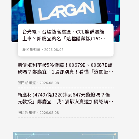
台光電、台燿衝高震盪…CCL族群還能
上車？鄭廳宜點名「這檔隱藏版CPO
股」：每股盈餘看300元，性價比更高！
股民想知道
．
2026.08.08
美債殖利率破5%慘賠！00679B、00687B該
砍嗎？鄭廳宜：1張都別賣！看懂「這關鍵」
錢是等出來的！
股民想知道
．
2026.08.08
新應材(4749)從1220摔到647元能撿嗎？億
元教授」鄭廳宜：我1張都沒賣還加碼認購？
親揭下半年重倉秘密！
股民想知道
．
2026.08.08