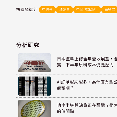
標籤關鍵字
中信金
法說會
中國信託銀行
高麗雪
分析研究
日本塗料上修全年營收展望，
變 下半年原料成本仍是壓力
AI訂單越來越多，為什麼有些
超預期？
功率半導體缺貨正在醞釀？從
的時間點