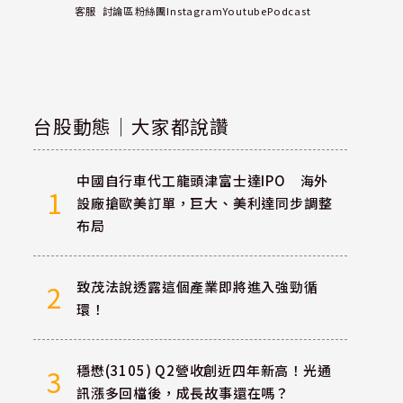
客服
討論區
粉絲團
Instagram
Youtube
Podcast
台股動態｜大家都說讚
中國自行車代工龍頭津富士達IPO 海外
1
設廠搶歐美訂單，巨大、美利達同步調整
布局
致茂法說透露這個產業即將進入強勁循
2
環！
穩懋(3105) Q2營收創近四年新高！光通
3
訊漲多回檔後，成長故事還在嗎？