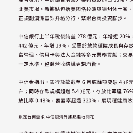
北美市場。新據點包括美國洛杉磯與德州休士頓、越南
正規劃澳洲雪梨升格分行，緊跟台商投資腳步。
中信銀行上半年稅後純益 278 億元，年增近 2
442 億元，年增 19%，受惠於放款穩健成長與存放
富管理、信用卡與法人金融等多元業務貢獻；交易損益
一定水準，整體營收結構更趨均衡。
中信金指出，銀行放款截至 6 月底餘額突破 4 兆
升；同時存款規模超過 5.4 兆元，存放比率達 76%
放比率 0.48%，覆蓋率超過 320%，展現穩健風
鎖定台商需求 中信銀海外據點遍地開花