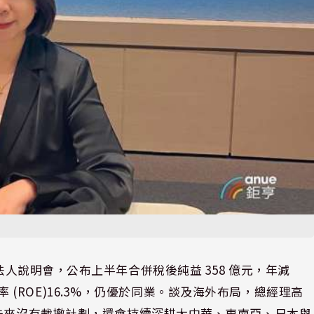
 年第二季法人說明會，公布上半年合併稅後純益 358 億元，年減
報酬率 (ROE)16.3%，仍優於同業。談及海外布局，總經理高
，未來沒有裁撤計劃，還會持續深耕大中華、東南亞、日本與