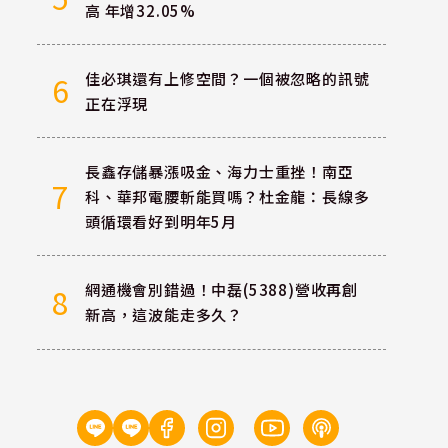
高 年增32.05%
佳必琪還有上修空間？一個被忽略的訊號
6
正在浮現
長鑫存儲暴漲吸金、海力士重挫！南亞
7
科、華邦電腰斬能買嗎？杜金龍：長線多
頭循環看好到明年5月
網通機會別錯過！中磊(5388)營收再創
8
新高，這波能走多久？