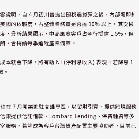
雪說明，自 4 月初川普拋出關稅震撼彈之後，內部隨即針
國的依賴度，占整體業務量是否達 10% 以上，其次檢
，分析結果顯示，中高風險客戶占全行授信 1.5%，但
明朗，會持續每季追蹤產業個案。
就會下降，將有助 NII(淨利息收入) 表現，若降息 1
響數。
行也在 7 月開業進駐高雄專區，以留財引資、提供跨境服務
提供信託借款、Lombard Lending、保費融資等多
公室服務，希望成為客戶台灣資產配置主要協助者，目前已