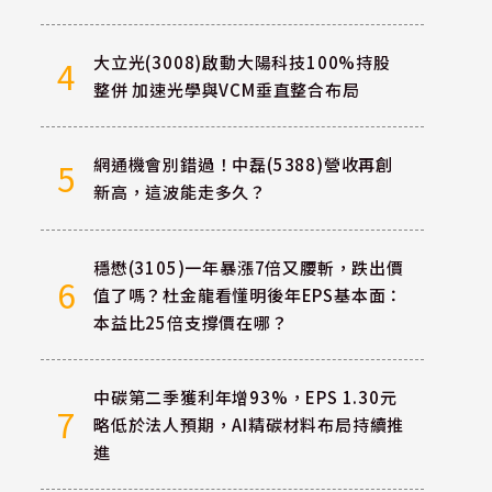
大立光(3008)啟動大陽科技100%持股
4
整併 加速光學與VCM垂直整合布局
網通機會別錯過！中磊(5388)營收再創
5
新高，這波能走多久？
穩懋(3105)一年暴漲7倍又腰斬，跌出價
6
值了嗎？杜金龍看懂明後年EPS基本面：
本益比25倍支撐價在哪？
中碳第二季獲利年增93%，EPS 1.30元
7
略低於法人預期，AI精碳材料布局持續推
進