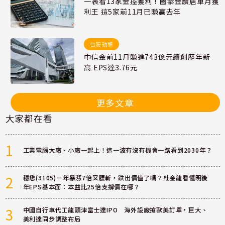
一表看13家金控獲利！國泰金續居單月獲
利王 這5家前11月已賺贏去年
台股動態
中信金前11月賺進743億元續創歷年新
高 EPS達3.76元
更多文章
大家都在看
1
工業電腦大廠、小廠一起上！這一波有沒有機會一路看到2030年？
2
穩懋(3105)一年暴漲7倍又腰斬，跌出價值了嗎？杜金龍看懂明後
年EPS基本面：本益比25倍支撐價在哪？
3
中國自行車代工龍頭津富士達IPO 海外設廠搶歐美訂單，巨大、
美利達同步調整布局