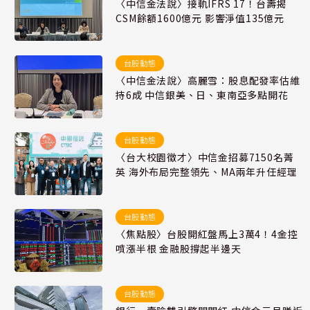
〈中信金法說〉接軌IFRS 17！台壽揭
CSM餘額1600億元 影響淨值135億元
台股動態
〈中信金法說〉高麗雪：股息配發率估維
持6成 中信銀美、日、東南亞多點開花
台股動態
〈台大校園徵才〉中信金招募7150名菁
英 海外布局完整領先、MA兩年升任經理
台股動態
〈焦點股〉台股開紅盤馬上3萬4！4金控
噴漲半根 金融股撐起半邊天
台股動態