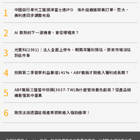
1
中國自行車代工龍頭津富士達IPO 海外設廠搶歐美訂單，巨大、
美利達同步調整布局
2
AI 散熱的下一波機會，會從哪裡來？
3
光寶科(2301)｜法人全面上修今、明兩年獲利預估，原來市場沒估
到這件事
4
欣興第二季營業利益暴增141%，ABF載板才剛進入獲利成長期？
5
ABF載板三雄當中欣興(3037-TW)為什麼營收最先創高？從產品結
構看懂其中差異
6
致茂法說透露這個產業即將進入強勁循環！