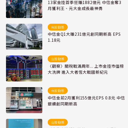
13家金控首季狂賺1882億元 中信金奪3
月獲利王、元大金成長最神勇
台股動態
中信金Q1大賺231億元創同期新高 EPS
1.18元
台股動態
〈觀察〉關稅戰滿周年... 上市金控市值榜
大洗牌 進入大者恆大戰國新紀元
台股動態
中信金前2月獲利155億元EPS 0.8元 中信
銀續創同期新高
台股動態