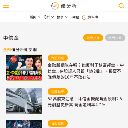
新聞
分析
教學
課程
資料庫
中信金
最新文章
熱門文章
全部
優分析
鉅亨網
台股動態
金融股還能存嗎？他獲利了結富邦金、中
信金...存股達人只留「這2檔」，揭密不
賺價差的10年不敗心法
台股動態
58萬股東注意！中信金擬配現金股利2.5
元創歷史新高 現金殖利率4.7%
台股動態