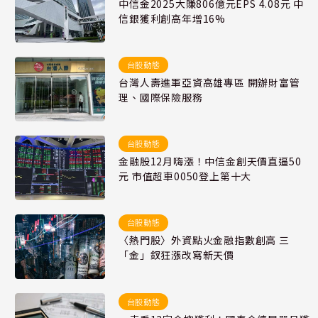
中信金2025大賺806億元EPS 4.08元 中
信銀獲利創高年增16%
台股動態
台灣人壽進軍亞資高雄專區 開辦財富管
理、國際保險服務
台股動態
金融股12月嗨漲！中信金創天價直逼50
元 市值超車0050登上第十大
台股動態
〈熱門股〉外資點火金融指數創高 三
「金」釵狂漲改寫新天價
台股動態