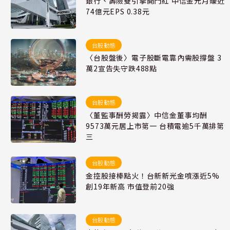
銀行、壽險雙引擎開門紅 中信金元月賺近
74億元EPS 0.38元
台股動態
〈台股盤後〉電子股斷電靠內需股撐盤 3
萬2宣告失守跌488點
台股動態
〈董監事酬勞揭露〉中信金董事均酬
9573萬元居上市第一 台積電逾5千萬排第
三
台股動態
金控股接棒點火！台新新光金噴漲近5%
創19年新高 市值登前20強
台股動態