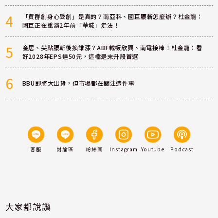
4
「買群創身心受創」是真的？南亞科、國巨腰斬怎麼辦？杜金龍：
國巨正在重演2年前「華城」走法！
5
金居、尖點腰斬後換誰漲？ABF載板欣興、南電接棒！杜金龍：看
好2028年EPS達50元，這檔是末升段首選
6
BBU即將大出貨，但市場都在關注這件事
客服
討論區
粉絲團
Instagram
Youtube
Podcast
大家都說讚