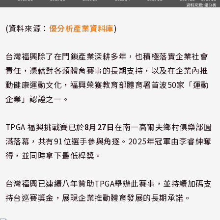
(資料來源：
優分析產業資料庫
)
台灣福興除了在門鎖產業深耕多年，也積極落實企業社會
責任，憑藉對各類體育賽事的長期支持，以及在企業內推
動健康運動文化，福興榮獲教育部體育署首波50家「運動
企業」認證之一。
TPGA 福興挑戰賽已於
8月27日
在南一高爾夫鄉村俱樂部圓
滿落幕，共有91位選手參與角逐。2025年冠軍由李睿紳奪
得，並同時拿下最低桿獎。
台灣福興已連續八年贊助TPGA舉辦此賽事，並持續加碼支
持台巡賽獎金，展現企業推動體育發展的長期承諾。