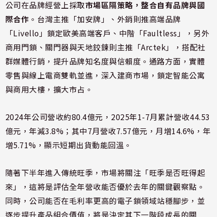
公司在品牌經營上採取
市場區隔策略，整合自有品牌與國
際合作
。台灣主推「加安牌」、外銷則推高端品牌
「Livello」鎖定歐美高端客戶、中階「Faultless」，另外
商用門鎖、關門器與天地鉸鍊則主推「Arctek」，搭配社
群媒體行銷，提升品牌知名度與信賴度。通路方面，實體
零售與線上電商雙軌並進，深入建商市場，鎖定智能公寓
與商用大樓，擴大市占。
2024年公司營收約80.4億元，2025年1-7月累計營收44.53
億元，年減3.8%；其中7月營收7.57億元，月增14.6%，年
增5.71%，顯示短期出貨動能回溫。
隨著下半年進入傳統旺季，市場將關注「旺季是否旺得起
來」，這將是評估全年營收能否優於去年的關鍵觀察點。
同時，公司能否在毛利率更高的電子鎖領域站穩腳步，並
逐步提升產品組合價值，將是決定其下一階段成長的關