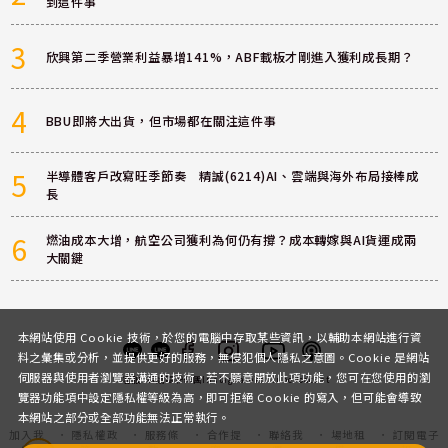
到這件事
3
欣興第二季營業利益暴增141%，ABF載板才剛進入獲利成長期？
4
BBU即將大出貨，但市場都在關注這件事
5
半導體客戶改寫旺季節奏 精誠(6214)AI、雲端與海外布局接棒成
長
6
燃油成本大增，航空公司獲利為何仍有撐？成本轉嫁與AI貨運成兩
大關鍵
本網站使用 Cookie 技術，於您的電腦中存取某些資訊，以輔助本網站進行資
料之彙集或分析，並提供更好的服務，無侵犯個人隱私之意圖。Cookie 是網站
伺服器與使用者瀏覽器溝通的技術，若不願意開放此項功能，您可在您使用的瀏
客服
討論區
粉絲團
Instagram
Youtube
Podcast
覽器功能項中設定隱私權等級為高，即可拒絕 Cookie 的寫入，但可能會導致
本網站之部分或全部功能無法正常執行。
加入我
隱私權政
服務條
合作提
聯絡我
場地租
訂閱電子