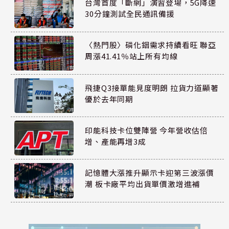
台灣首度「斷網」演習登場，5G降速
30分鐘測試全民通訊備援
〈熱門股〉磷化銦需求持續看旺 聯亞
周漲41.41％站上所有均線
飛捷Q3接單能見度明朗 拉貨力道顯著
優於去年同期
印能科技卡位雙陣營 今年營收估倍
增、產能再增3成
記憶體大漲推升顯示卡迎第三波漲價
潮 板卡廠平均出貨單價激增進補