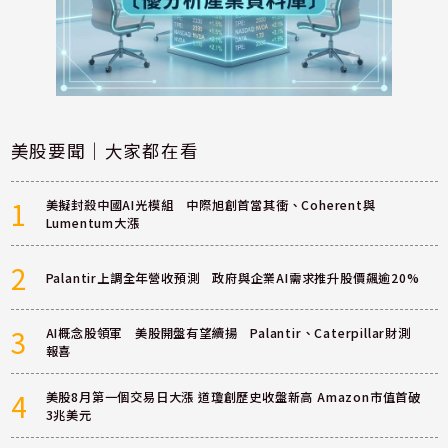
美股要聞｜大家都在看
1
美擬封殺中國AI光模組 中際旭創首當其衝、Coherent與
Lumentum大漲
2
Palantir上調全年營收預測 政府與企業AI需求推升股價飆逾20%
3
AI概念股領軍 美股開盤有望續揚 Palantir、Caterpillar財測
報喜
4
美股8月第一個交易日大漲 道瓊創歷史收盤新高 Amazon市值首破
3兆美元