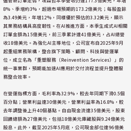
儘管新訂單走弱，埃森哲本季營收仍達177.3億美元，年增
8%、季增約3%，超過市場預期的173.2億美元；每股盈餘
為3.49美元，年增12%，同樣優於預估的3.32美元，顯示
其業務結構具高度韌性。在AI推進方面，本季生成式AI相關
訂單金額為15億美元，前三季累計達41億美元，占AI總營
收18億美元。為強化AI主導地位，公司宣布自2025年9月
起重組業務架構，整合旗下策略、顧問、科技與營運單
位，成立名為「重塑服務（Reinvention Services）」的
統一事業群，預期能加速AI應用於交付流程並提升整體服
務整合效率。
在營運指標方面，毛利率為32.9%，較去年同期下滑0.5個
百分點；營業利益達30億美元，營業利益率為16.8%，較
去年調整後上升40個基點。自由現金流達35億美元，股東
回饋總額為27億美元，包括18億美元庫藏股與9.24億美元
股息。此外，截至2025年5月底，公司現金部位達96億美