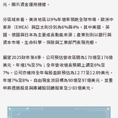
元，顯示資金運用穩健。
分區域來看，美洲地區以9%年增率領跑全球市場，歐洲中
東非（EMEA）與亞太則分別為6%與4%。其中美國、英
國、德國與日本為主要成長動能來源；產業別則以銀行與
資本市場、生命科學、保險與工業部門表現亮眼。
展望2025財年第4季，公司預估營收區間為170億至176億
美元，年增1%至5%；全年營收增長預期上調至6%至
7%。公司亦維持全年每股盈餘預估為12.77至12.89美元，
年增7%至8%，自由現金流目標為90億至97億美元，並重
申將透過股息與庫藏股回饋股東至少83億美元。