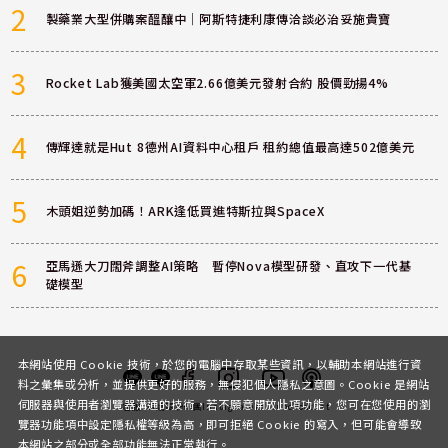
2
製藥業大型併購案醞釀中｜阿斯特捷利康傳洽談必治妥施貴寶
3
Rocket Lab獲美國太空軍2.66億美元發射合約 股價勁揚4%
4
傳輝達就是Hut 8德州AI資料中心租戶 租約總值最高達502億美元
5
木頭姐逆勢加碼！ARK逢低買進特斯拉與SpaceX
6
亞馬遜大刀闊斧調整AI策略 暫停Nova模型研發、直攻下一代基
礎模型
本網站使用 Cookie 技術，於您的電腦中存取某些資訊，以輔助本網站進行資
料之彙集或分析，並提供更好的服務，無侵犯個人隱私之意圖。Cookie 是網站
伺服器與使用者瀏覽器溝通的技術，若不願意開放此項功能，您可在您使用的瀏
客服
討論區
粉絲團
Instagram
Youtube
Podcast
覽器功能項中設定隱私權等級為高，即可拒絕 Cookie 的寫入，但可能會導致
本網站之部分或全部功能無法正常執行。