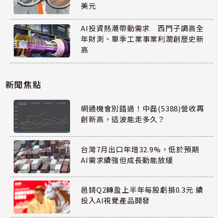
美元
AI投資熱潮帶動需求 西門子調高全
年財測、單季工業事業利潤創歷史新
高
新聞焦點
網通機會別錯過！中磊(5388)營收再
創新高，這波能走多久？
台灣7月出口年增32.9%，低於預期
AI需求續強但成長動能放緩
邑錡Q2轉盈上半年每股虧損0.3元 續
投入AI視覺產品開發