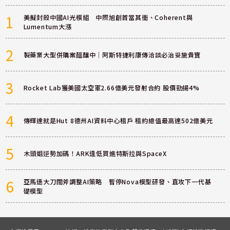
1
美擬封殺中國AI光模組 中際旭創首當其衝、Coherent與
Lumentum大漲
2
製藥業大型併購案醞釀中｜阿斯特捷利康傳洽談必治妥施貴寶
3
Rocket Lab獲美國太空軍2.66億美元發射合約 股價勁揚4%
4
傳輝達就是Hut 8德州AI資料中心租戶 租約總值最高達502億美元
5
木頭姐逆勢加碼！ARK逢低買進特斯拉與SpaceX
6
亞馬遜大刀闊斧調整AI策略 暫停Nova模型研發、直攻下一代基
礎模型