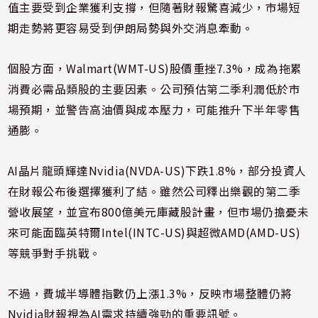
值主要受到企業獲利支撐，但隨著財報驚喜減少，市場短
期走勢將更容易受到伊朗局勢與外交消息牽動。
個股方面，Walmart(WMT-US)股價重挫7.3%，成為拖累
消費必需品類股的主要因素。公司預估第二季利潤低於市
場預期，並警告高油價與成本壓力，可能推升下半年零售
通膨。
AI晶片龍頭輝達Nvidia(NVDA-US)下跌1.8%，部分投資人
在財報公布後選擇獲利了結。雖然公司釋出樂觀的第二季
營收展望，並宣布800億美元庫藏股計畫，但市場仍擔憂未
來可能面臨英特爾Intel(INTC-US)與超微AMD(AMD-US)
等競爭對手挑戰。
不過，費城半導體指數仍上漲1.3%，反映市場整體仍將
Nvidia財報視為AI需求持續強勁的重要訊號。