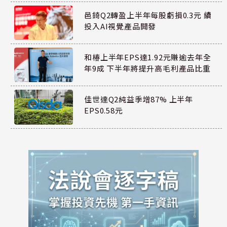
邑錡Q2轉盈上半年每股虧損0.3元 續
投入AI視覺產品開發
和椿上半年EPS達1.92元賺逾去年全
年9成 下半年將提升高毛利產品比重
佳世達Q2純益季增87% 上半年
EPS0.58元