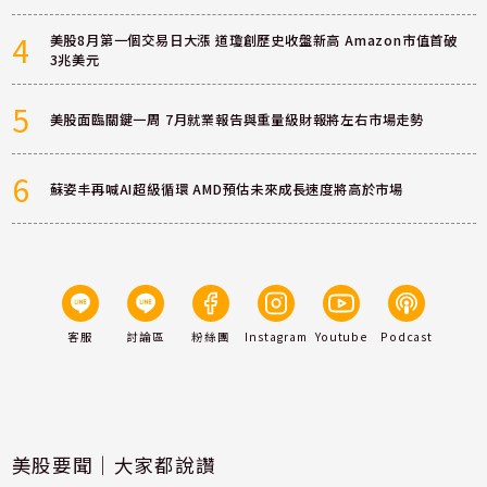
4
美股8月第一個交易日大漲 道瓊創歷史收盤新高 Amazon市值首破
3兆美元
5
美股面臨關鍵一周 7月就業報告與重量級財報將左右市場走勢
6
蘇姿丰再喊AI超級循環 AMD預估未來成長速度將高於市場
客服
討論區
粉絲團
Instagram
Youtube
Podcast
美股要聞｜大家都說讚