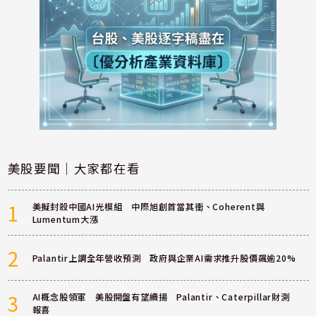
美股要聞｜大家都在看
1
美擬封殺中國AI光模組 中際旭創首當其衝、Coherent與
Lumentum大漲
2
Palantir上調全年營收預測 政府與企業AI需求推升股價飆逾20%
3
AI概念股領軍 美股開盤有望續揚 Palantir、Caterpillar財測
報喜