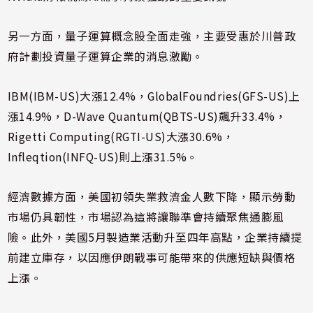
另一方面，量子運算概念股全面走強，主要受惠於川普政
府計劃投資量子運算企業的消息激勵。
IBM(IBM-US)大漲12.4%，GlobalFoundries(GFS-US)上
漲14.9%，D-Wave Quantum(QBTS-US)飆升33.4%，
Rigetti Computing(RGTI-US)大漲30.6%，
Infleqtion(INFQ-US)則上漲31.5%。
經濟數據方面，美國初領失業救濟金人數下降，顯示勞動
市場仍具韌性，市場認為這將讓聯準會持續聚焦通膨風
險。此外，美國5月製造業活動升至四年高點，企業持續提
前建立庫存，以因應伊朗戰事可能帶來的供應短缺與價格
上漲。