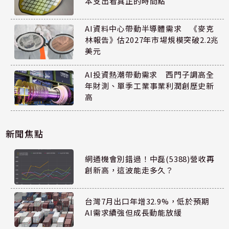
本支出看真正的時間點
AI資料中心帶動半導體需求 《麥克
林報告》估2027年市場規模突破2.2兆
美元
AI投資熱潮帶動需求 西門子調高全
年財測、單季工業事業利潤創歷史新
高
新聞焦點
網通機會別錯過！中磊(5388)營收再
創新高，這波能走多久？
台灣7月出口年增32.9%，低於預期
AI需求續強但成長動能放緩