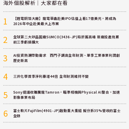
海外個股解析｜大家都在看
1
【鋰電銅箔大廠】龍電華鑫赴美IPO估值上看17億美元，將成為
2026年中企赴美最大上市案
2
全球第二大矽晶圓廠SUMCO(3436-JP)陷折舊高峰 新廠投產拖累
前三季虧損擴大
3
AI投資熱潮帶動需求 西門子調高全年財測、單季工業事業利潤創
歷史新高
4
三井化學首季淨利暴增44倍 全年財測維持不變
5
Sony提議收購騰龍Tamron，瞄準相機與Physical AI整合，加速
影像事業布局
6
富士軟片FujiFilm(4901-JP)啟動重大重組 擬分拆35%營收的富士
全錄