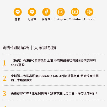
客服
討論區
粉絲團
Instagram
Youtube
Podcast
海外個股解析｜大家都說讚
1
【快訊】香港IPO定價低於上限 中際旭創擬以每股980港元發行
5450萬股
2
全球第二大矽晶圓廠SUMCO(3436-JP)陷折舊高峰 新廠投產拖累
前三季虧損擴大
3
長鑫存儲CXMT值這個價嗎？預估本益比是三星、海力士的4倍！