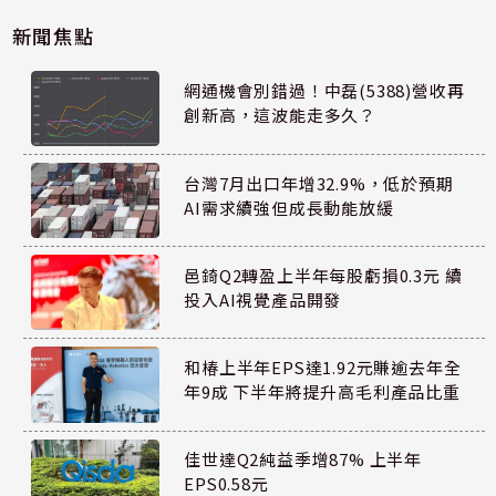
新聞焦點
網通機會別錯過！中磊(5388)營收再
創新高，這波能走多久？
台灣7月出口年增32.9%，低於預期
AI需求續強但成長動能放緩
邑錡Q2轉盈上半年每股虧損0.3元 續
投入AI視覺產品開發
和椿上半年EPS達1.92元賺逾去年全
年9成 下半年將提升高毛利產品比重
佳世達Q2純益季增87% 上半年
EPS0.58元