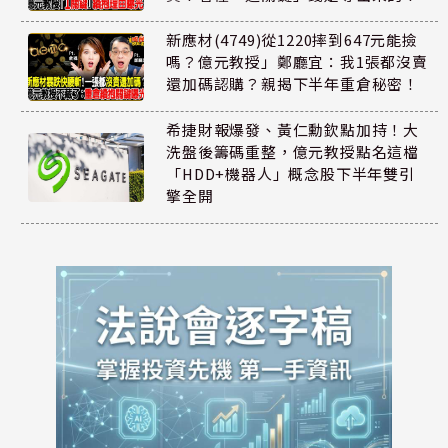
新應材(4749)從1220摔到647元能撿
嗎？億元教授」鄭廳宜：我1張都沒賣
還加碼認購？親揭下半年重倉秘密！
希捷財報爆發、黃仁勳欽點加持！大
洗盤後籌碼重整，億元教授點名這檔
「HDD+機器人」概念股下半年雙引
擎全開