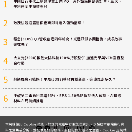
1
中國自行車代工龍頭津富士達IPO 海外設廠搶歐美訂單，巨大、
美利達同步調整布局
2
致茂法說透露這個產業即將進入強勁循環！
3
穩懋(3105) Q2營收創近四年新高！光通訊漲多回檔後，成長故事
還在嗎？
4
大立光(3008)啟動大陽科技100%持股整併 加速光學與VCM垂直整
合布局
5
網通機會別錯過！中磊(5388)營收再創新高，這波能走多久？
6
中碳第二季獲利年增93%，EPS 1.30元略低於法人預期，AI精碳
材料布局持續推進
本網站使用 Cookie 技術，於您的電腦中存取某些資訊，以輔助本網站進行資
料之彙集或分析，並提供更好的服務，無侵犯個人隱私之意圖。Cookie 是網站