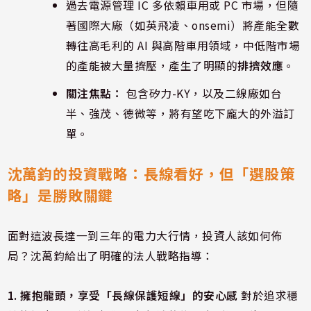
過去電源管理 IC 多依賴車用或 PC 市場，但隨
著國際大廠（如英飛凌、onsemi）將產能全數
轉往高毛利的 AI 與高階車用領域，中低階市場
的產能被大量擠壓，產生了明顯的
排擠效應
。
關注焦點：
包含矽力-KY，以及二線廠如台
半、強茂、德微等，將有望吃下龐大的外溢訂
單。
沈萬鈞的投資戰略：長線看好，但「選股策
略」是勝敗關鍵
面對這波長達一到三年的電力大行情，投資人該如何佈
局？沈萬鈞給出了明確的法人戰略指導：
1. 擁抱龍頭，享受「長線保護短線」的安心感
對於追求穩