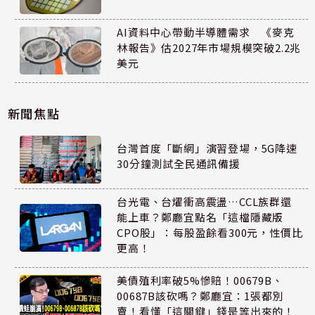
AI資料中心帶動半導體需求 《麥克
林報告》估2027年市場規模突破2.2兆
美元
新聞焦點
台灣首度「斷網」演習登場，5G降速
30分鐘測試全民通訊備援
台光電、台燿衝高震盪…CCL族群還
能上車？鄭廳宜點名「這檔隱藏版
CPO股」：每股盈餘看300元，性價比
更高！
美債殖利率破5%慘賠！00679B、
00687B該砍嗎？鄭廳宜：1張都別
賣！看懂「這關鍵」錢是等出來的！