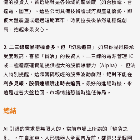
健的投資人，首選絕對是各領域的龍頭廠（如台積電、台
達電、國巨）。這些公司具備技術護城河與產能優勢，即
便大盤震盪或遭遇短期套牢，時間拉長後依然能穩健創
高，抱起來最安心。
2. 二三線廠暴衝機會多，但「切忌追高」
如果你是風險承
受度較高、喜歡「衝浪」的投資人，二三線的電源管理 IC
或二極體廠確實能提供極大的股價爆發力（Alpha）。但法
人特別提醒，這類籌碼較輕的股票波動劇烈，
絕對不能在
利多見報、股價連續噴出時去追買
。最好的進場時機，永
遠是趁著大盤拉回、市場情緒恐慌時逢低佈局。
總結
AI 引爆的需求是無限大的，當前市場上所謂的「缺貨之
亂」，在自駕車、人形機器人全面普及前，都還只是個開