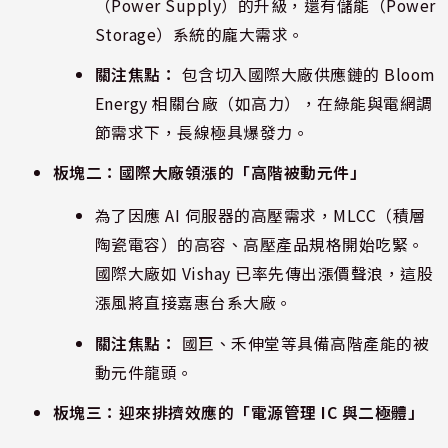
（Power Supply）的升級，還有儲能（Power
Storage）系統的龐大需求。
關注焦點：
包含切入國際大廠供應鏈的 Bloom
Energy 相關台廠（如高力），在綠能與電網調
節需求下，長線極具爆發力。
板塊二：國際大廠領漲的「高階被動元件」
為了因應 AI 伺服器的高壓需求，MLCC（積層
陶瓷電容）的高容、高壓產品規格開始吃緊。
國際大廠如 Vishay 已率先傳出漲價聲浪，這股
漲風將直接嘉惠台系大廠。
關注焦點：
國巨、禾伸堂等具備高階產能的被
動元件龍頭。
板塊三：迎來排擠效應的「電源管理 IC 與二極體」