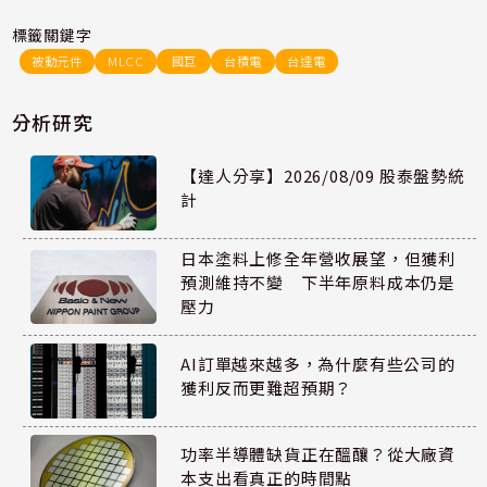
標籤關鍵字
被動元件
MLCC
國巨
台積電
台達電
分析研究
【達人分享】2026/08/09 股泰盤勢統
計
日本塗料上修全年營收展望，但獲利
預測維持不變 下半年原料成本仍是
壓力
AI訂單越來越多，為什麼有些公司的
獲利反而更難超預期？
功率半導體缺貨正在醞釀？從大廠資
本支出看真正的時間點