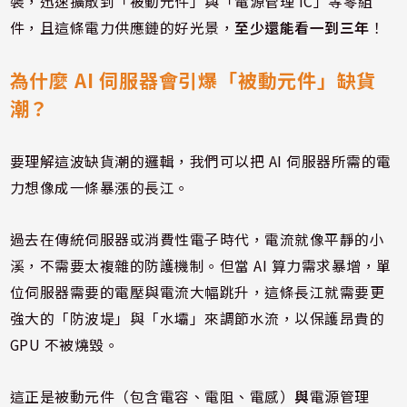
裝，迅速擴散到「被動元件」與「電源管理 IC」等零組
件，且這條電力供應鏈的好光景，
至少還能看一到三年
！
為什麼 AI 伺服器會引爆「被動元件」缺貨
潮？
要理解這波缺貨潮的邏輯，我們可以把 AI 伺服器所需的電
力想像成一條暴漲的長江。
過去在傳統伺服器或消費性電子時代，電流就像平靜的小
溪，不需要太複雜的防護機制。但當 AI 算力需求暴增，單
位伺服器需要的電壓與電流大幅跳升，這條長江就需要更
強大的「防波堤」與「水壩」來調節水流，以保護昂貴的
GPU 不被燒毀。
這正是被動元件（包含電容、電阻、電感）
與
電源管理