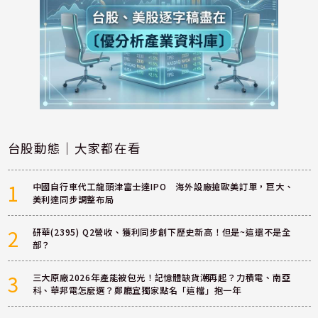
台股動態｜大家都在看
1
中國自行車代工龍頭津富士達IPO 海外設廠搶歐美訂單，巨大、
美利達同步調整布局
2
研華(2395) Q2營收、獲利同步創下歷史新高！但是~這還不是全
部？
3
三大原廠2026年產能被包光！記憶體缺貨潮再起？力積電、南亞
科、華邦電怎麼選？鄭廳宜獨家點名「這檔」抱一年