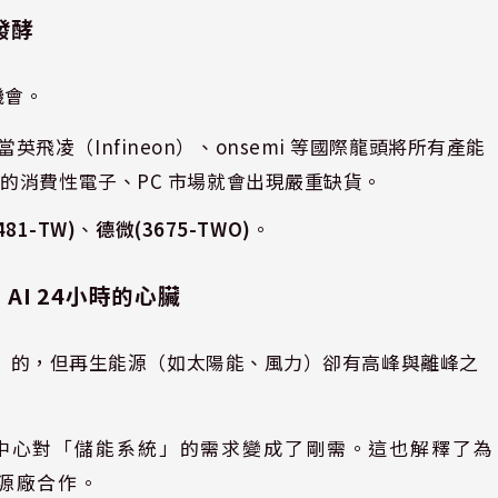
發酵
機會。
飛凌（Infineon）、onsemi 等國際龍頭將所有產能
下的消費性電子、PC 市場就會出現嚴重缺貨。
81-TW)
、
德微(3675-TWO)
。
：AI 24小時的心臟
休息」的，但再生能源（如太陽能、風力）卻有高峰與離峰之
料中心對「儲能系統」的需求變成了剛需。這也解釋了為
能源廠合作。