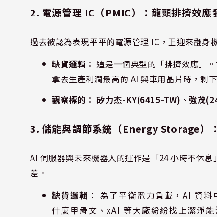
2. 電源管理 IC（PMIC）：龍頭排擠效應
過去被認為表現平平的電源管理 IC，正迎來翻身
缺貨邏輯：
這是一個典型的「排擠效應」。當英
拿去生產利潤最高的 AI 與車用晶片時，剩
觀察標的：
矽力杰-KY(6415-TW)
、
強茂(24
3. 儲能與調節系統（Energy Storage）
AI 伺服器與未來機器人的運作是「24 小時不
差。
缺貨邏輯：
為了平衡電力負載，AI 資
什麼甲骨文、xAI 等大廠紛紛找上潔淨