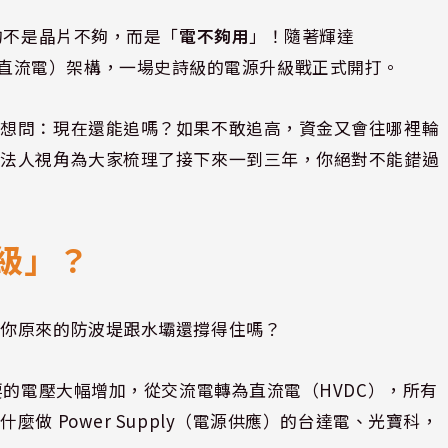
的不是晶片不夠，而是「
電不夠用
」！隨著輝達
C（高壓直流電）架構，一場史詩級的電源升級戰正式開打。
禁想問：現在還能追嗎？如果不敢追高，資金又會往哪裡輪
從法人視角為大家梳理了接下來一到三年，你絕對不能錯過
升級」？
，你原來的防波堤跟水壩還撐得住嗎？
要的電壓大幅增加，從交流電轉為直流電（HVDC），所有
做 Power Supply（電源供應）的台達電、光寶科，