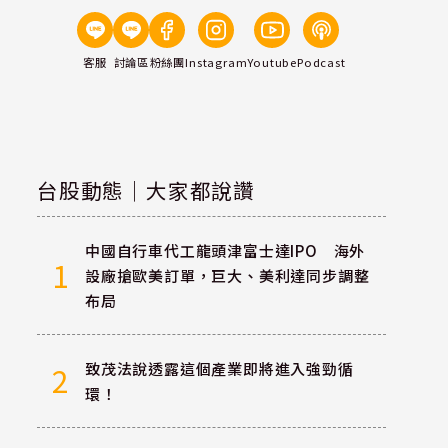
客服
討論區
粉絲團
Instagram
Youtube
Podcast
台股動態｜大家都說讚
中國自行車代工龍頭津富士達IPO 海外
1
設廠搶歐美訂單，巨大、美利達同步調整
布局
致茂法說透露這個產業即將進入強勁循
2
環！