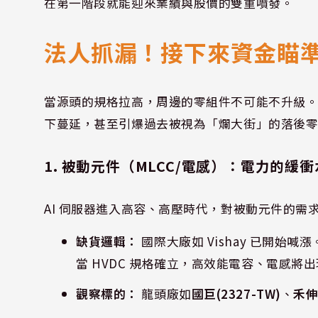
在第一階段就能迎來業績與股價的雙重噴發。
法人抓漏！接下來資金瞄準
當源頭的規格拉高，周邊的零組件不可能不升級
下蔓延，甚至引爆過去被視為「爛大街」的落後
1. 被動元件（MLCC/電感）：電力的緩
AI 伺服器進入高容、高壓時代，對被動元件的
缺貨邏輯：
國際大廠如 Vishay 已開
當 HVDC 規格確立，高效能電容、電感將
觀察標的：
龍頭廠如
國巨(2327-TW)
、
禾伸