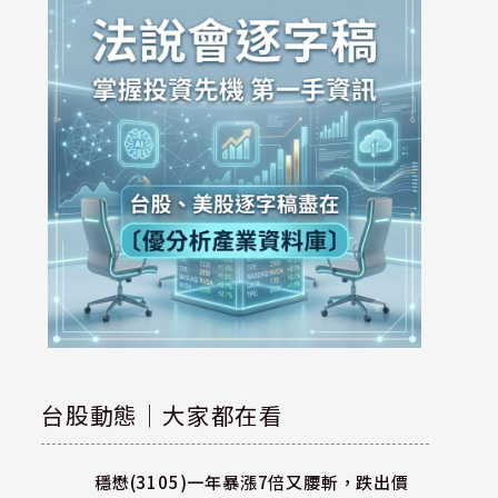
台股動態｜大家都在看
穩懋(3105)一年暴漲7倍又腰斬，跌出價