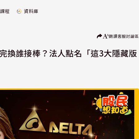
課程
資料庫
朗讀
客服
討論區
飆完換誰接棒？法人點名「這3大隱藏版