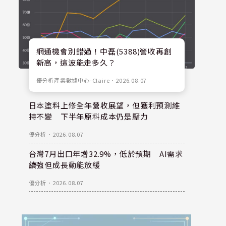
網通機會別錯過！中磊(5388)營收再創
新高，這波能走多久？
優分析產業數據中心-Claire
．
2026.08.07
日本塗料上修全年營收展望，但獲利預測維
持不變 下半年原料成本仍是壓力
優分析
．
2026.08.07
台灣7月出口年增32.9%，低於預期 AI需求
續強但成長動能放緩
優分析
．
2026.08.07