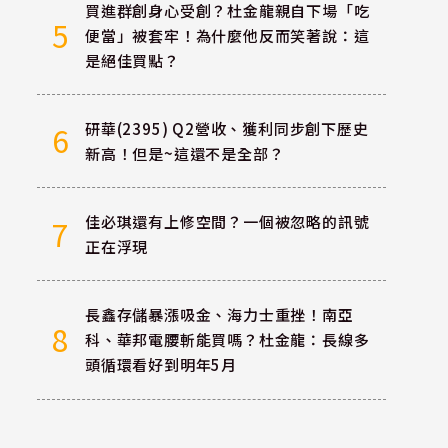
買進群創身心受創？杜金龍親自下場「吃
5
便當」被套牢！為什麼他反而笑著說：這
是絕佳買點？
研華(2395) Q2營收、獲利同步創下歷史
6
新高！但是~這還不是全部？
佳必琪還有上修空間？一個被忽略的訊號
7
正在浮現
長鑫存儲暴漲吸金、海力士重挫！南亞
8
科、華邦電腰斬能買嗎？杜金龍：長線多
頭循環看好到明年5月