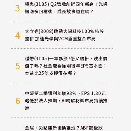
穩懋(3105) Q2營收創近四年新高！光通
3
訊漲多回檔後，成長故事還在嗎？
大立光(3008)啟動大陽科技100%持股
4
整併 加速光學與VCM垂直整合布局
穩懋(3105)一年暴漲7倍又腰斬，跌出價
5
值了嗎？杜金龍看懂明後年EPS基本面：
本益比25倍支撐價在哪？
中碳第二季獲利年增93%，EPS 1.30元
6
略低於法人預期，AI精碳材料布局持續推
進
金居、尖點腰斬後換誰漲？ABF載板欣