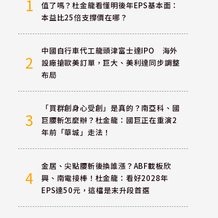
1
值了嗎？杜金龍看懂明後年EPS基本面：
本益比25倍支撐價在哪？
中國自行車代工龍頭津富士達IPO 海外
2
設廠搶歐美訂單，巨大、美利達同步調整
布局
「買群創身心受創」是真的？南亞科、國
3
巨腰斬怎麼辦？杜金龍：國巨正在重演2
年前「華城」走法！
金居、尖點腰斬後換誰漲？ABF載板欣
4
興、南電接棒！杜金龍：看好2028年
EPS達50元，這檔是末升段首選