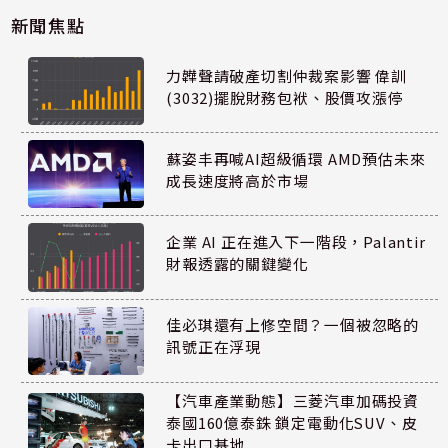
新聞焦點
力韡聲請破產切割仲裁案影響 偉訓
(3032)擺脫財務包袱、股價攻漲停
蘇姿丰再喊AI超級循環 AMD預估未來
成長速度將高於市場
企業 AI 正在進入下一階段，Palantir
財報透露的關鍵變化
佳必琪還有上修空間？一個被忽略的
訊號正在浮現
【汽車產業動態】三菱汽車加碼投資
泰國160億泰銖 鎖定電動化SUV、皮
卡出口基地