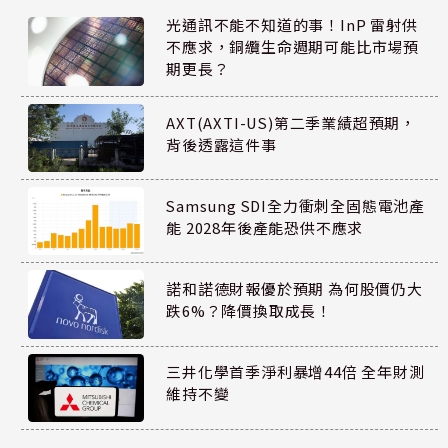
光通訊不能不知道的事！InP 雷射供
不應求，銅纜生命週期可能比市場預
期更長？
AXT(AXTI-US)第二季業績超預期，
背後透露這件事
Samsung SDI全力衝刺全固態電池產
能 2028年後產能恐供不應求
諾和諾德財報優於預期 為何股價仍大
跌6%？降價換取成長！
三井化學首季淨利暴增44倍 全年財測
維持不變