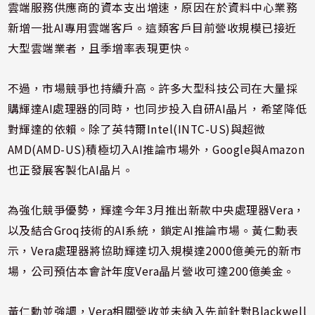
雲端服務供應商的資本支出增速，原因在於資料中心業務
新增一批AI專用雲端客戶。這類客戶目前營收規模已接近
大型雲端業者，且季增率表現更快。
不過，市場競爭也持續升高。許多大型科技公司在大量採
購輝達AI處理器的同時，也同步投入自研AI晶片，希望降低
對輝達的依賴。除了英特爾Intel(INTC-US)與超微
AMD(AMD-US)積極切入AI推論市場外，Google與Amazon
也正發展客製化AI晶片。
為強化競爭優勢，輝達今年3月推出新款中央處理器Vera，
以及結合Groq技術的AI系統，鎖定AI推論市場。黃仁勳表
示，Vera處理器將協助輝達切入規模達2000億美元的新市
場，公司預估本會計年度Vera晶片營收可達200億美金。
黃仁勳並強調，Vera相關營收並未納入先前針對Blackwell