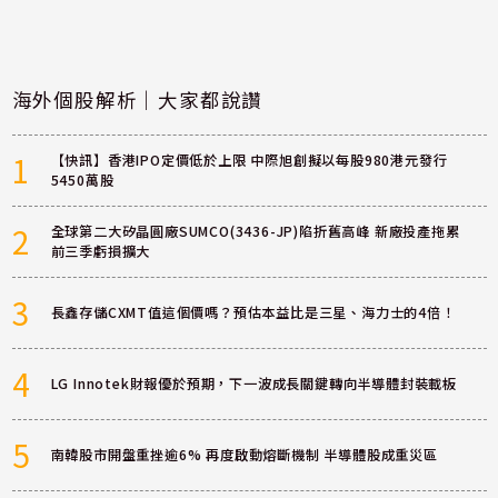
海外個股解析｜大家都說讚
1
【快訊】香港IPO定價低於上限 中際旭創擬以每股980港元發行
5450萬股
2
全球第二大矽晶圓廠SUMCO(3436-JP)陷折舊高峰 新廠投產拖累
前三季虧損擴大
3
長鑫存儲CXMT值這個價嗎？預估本益比是三星、海力士的4倍！
4
LG Innotek財報優於預期，下一波成長關鍵轉向半導體封裝載板
5
南韓股市開盤重挫逾6% 再度啟動熔斷機制 半導體股成重災區