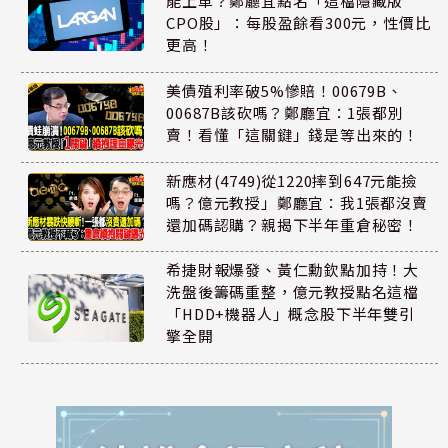
能上車？鄭廳宜點名「這檔隱藏版
CPO股」：每股盈餘看300元，性價比
更高！
美債殖利率破5%慘賠！00679B、
00687B該砍嗎？鄭廳宜：1張都別
賣！看懂「這關鍵」錢是等出來的！
新應材(4749)從1220摔到647元能撿
嗎？億元教授」鄭廳宜：我1張都沒賣
還加碼認購？親揭下半年重倉秘密！
希捷財報爆發、黃仁勳欽點加持！大
洗盤後籌碼重整，億元教授點名這檔
「HDD+機器人」概念股下半年雙引
擎全開