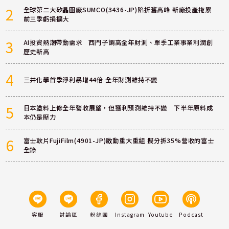
2
全球第二大矽晶圓廠SUMCO(3436-JP)陷折舊高峰 新廠投產拖累
前三季虧損擴大
3
AI投資熱潮帶動需求 西門子調高全年財測、單季工業事業利潤創
歷史新高
4
三井化學首季淨利暴增44倍 全年財測維持不變
5
日本塗料上修全年營收展望，但獲利預測維持不變 下半年原料成
本仍是壓力
6
富士軟片FujiFilm(4901-JP)啟動重大重組 擬分拆35%營收的富士
全錄
客服
討論區
粉絲團
Instagram
Youtube
Podcast