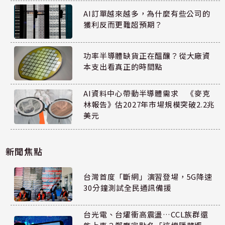
AI訂單越來越多，為什麼有些公司的
獲利反而更難超預期？
功率半導體缺貨正在醞釀？從大廠資
本支出看真正的時間點
AI資料中心帶動半導體需求 《麥克
林報告》估2027年市場規模突破2.2兆
美元
新聞焦點
台灣首度「斷網」演習登場，5G降速
30分鐘測試全民通訊備援
台光電、台燿衝高震盪…CCL族群還