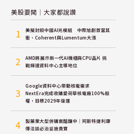
美股要聞｜大家都說讚
美擬封殺中國AI光模組 中際旭創首當其
1
衝、Coherent與Lumentum大漲
AMD將展示新一代AI機櫃與CPU晶片 挑
2
戰輝達資料中心主導地位
Google資料中心帶動核電需求
3
NextEra完成收購愛荷華核電廠100%股
權，目標2029年復運
製藥業大型併購案醞釀中｜阿斯特捷利康
4
傳洽談必治妥施貴寶