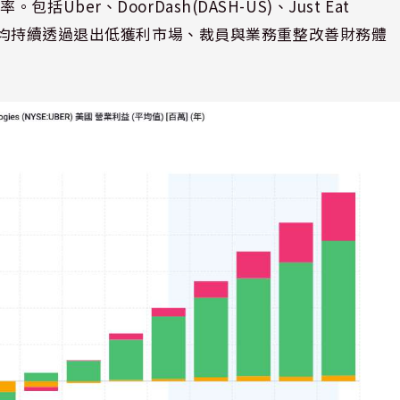
er、DoorDash(DASH-US)、Just Eat
DE)等業者，均持續透過退出低獲利市場、裁員與業務重整改善財務體