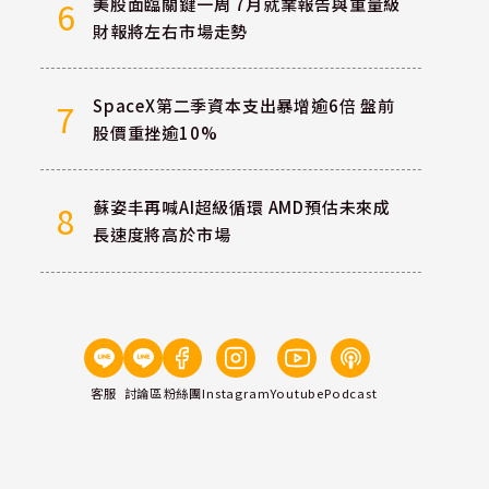
美股面臨關鍵一周 7月就業報告與重量級
6
財報將左右市場走勢
SpaceX第二季資本支出暴增逾6倍 盤前
7
股價重挫逾10%
蘇姿丰再喊AI超級循環 AMD預估未來成
8
長速度將高於市場
客服
討論區
粉絲團
Instagram
Youtube
Podcast