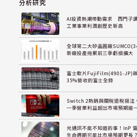
分析研究
AI投資熱潮帶動需求 西門子
工業事業利潤創歷史新高
全球第二大矽晶圓廠SUMCO(34
新廠投產拖累前三季虧損擴大
富士軟片FujiFilm(4901-J
35%營收的富士全錄
Switch 2熱銷與關稅退稅挹注 
一季營業利益超出市場預期逾
光通訊不能不知道的事！InP 
生命週期可能比市場預期更長