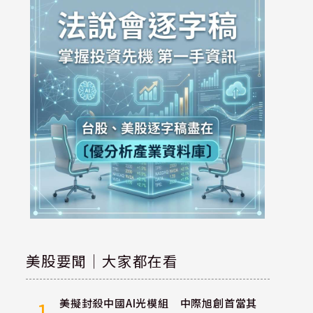
美股要聞｜大家都在看
美擬封殺中國AI光模組 中際旭創首當其
1