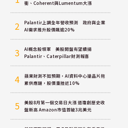
衝、Coherent與Lumentum大漲
Palantir上調全年營收預測 政府與企業
2
AI需求推升股價飆逾20%
AI概念股領軍 美股開盤有望續揚
3
Palantir、Caterpillar財測報喜
蘋果財測不如預期，AI資料中心搶晶片拖
4
累供應鏈，股價重挫近10%
美股8月第一個交易日大漲 道瓊創歷史收
5
盤新高 Amazon市值首破3兆美元