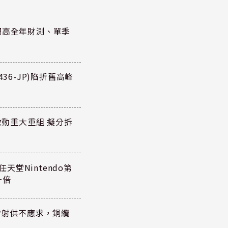
調高全年財測、單季
36-JP)陷折舊高峰
P)啟動重大重組 擬分拆
任天堂Nintendo第
一倍
雷射供不應求，銅纜
？