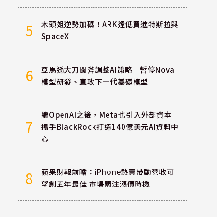
木頭姐逆勢加碼！ARK逢低買進特斯拉與
5
SpaceX
亞馬遜大刀闊斧調整AI策略 暫停Nova
6
模型研發、直攻下一代基礎模型
繼OpenAI之後，Meta也引入外部資本
7
攜手BlackRock打造140億美元AI資料中
心
蘋果財報前瞻：iPhone熱賣帶動營收可
8
望創五年最佳 市場關注漲價時機