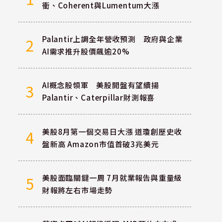
衝、Coherent與Lumentum大漲
Palantir上調全年營收預測 政府與企業
2
AI需求推升股價飆逾20%
AI概念股領軍 美股開盤有望續揚
3
Palantir、Caterpillar財測報喜
美股8月第一個交易日大漲 道瓊創歷史收
4
盤新高 Amazon市值首破3兆美元
美股面臨關鍵一周 7月就業報告與重量級
5
財報將左右市場走勢