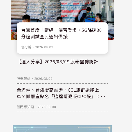
台灣首度「斷網」演習登場，5G降速30
分鐘測試全民通訊備援
優分析
．
2026.08.09
【達人分享】2026/08/09 股泰盤勢統計
股泰驛站
．
2026.08.09
台光電、台燿衝高震盪…CCL族群還能上
車？鄭廳宜點名「這檔隱藏版CPO股」：每
股盈餘看300元，性價比更高！
股民想知道
．
2026.08.08