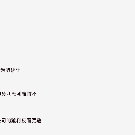
股泰盤勢統計
但獲利預測維持不
公司的獲利反而更難