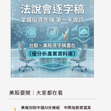
美股要聞｜大家都在看
美擬封殺中國AI光模組 中際旭創首當其
1