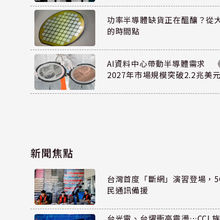
功率半導體缺貨正在醞釀？從
的時間點
AI資料中心帶動半導體需求 
2027年市場規模突破2.2兆美
新聞焦點
台灣首度「斷網」演習登場，5
民通訊備援
台光電、台燿衝高震盪…CCL