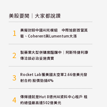
美股要聞｜大家都說讚
美擬封殺中國AI光模組 中際旭創首當其
1
衝、Coherent與Lumentum大漲
製藥業大型併購案醞釀中｜阿斯特捷利康
2
傳洽談必治妥施貴寶
Rocket Lab獲美國太空軍2.66億美元發
3
射合約 股價勁揚4%
傳輝達就是Hut 8德州AI資料中心租戶 租
4
約總值最高達502億美元