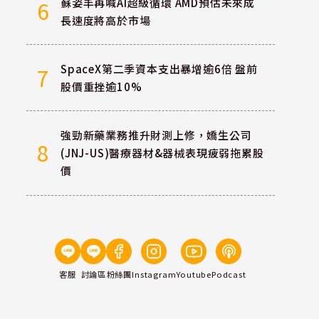
蘇姿丰再喊AI超級循環 AMD預估未來成
6
長速度將高於市場
SpaceX第二季資本支出暴增逾6倍 盤前
7
股價重挫逾10%
強勁新藥業務推升財測上修，嬌生公司
8
(JNJ-US)醫療器材&器械表現疲弱拖累股
價
客服
討論區
粉絲團
Instagram
Youtube
Podcast