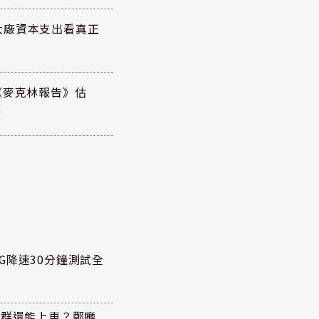
大廠資本支出看真正
《麥克林報告》估
元
G降速30分鐘測試全
族群還能上車？鄭廳