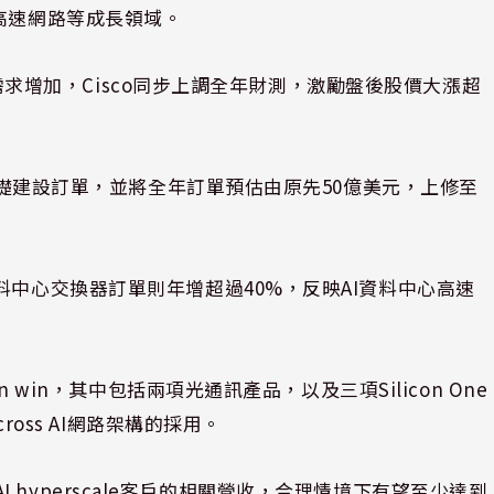
高速網路等成長領域。
建設需求增加，Cisco同步上調全年財測，激勵盤後股價大漲超
I基礎建設訂單，並將全年訂單預估由原先50億美元，上修至
料中心交換器訂單則年增超過40%，反映AI資料中心高速
n win，其中包括兩項光通訊產品，以及三項Silicon One
ross AI網路架構的採用。
來自AI hyperscale客戶的相關營收，合理情境下有望至少達到