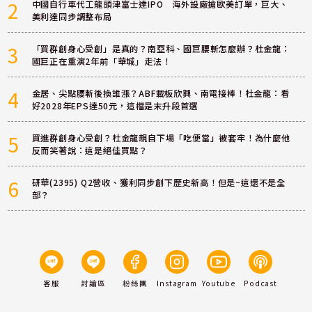
2
中國自行車代工龍頭津富士達IPO 海外設廠搶歐美訂單，巨大、
美利達同步調整布局
3
「買群創身心受創」是真的？南亞科、國巨腰斬怎麼辦？杜金龍：
國巨正在重演2年前「華城」走法！
4
金居、尖點腰斬後換誰漲？ABF載板欣興、南電接棒！杜金龍：看
好2028年EPS達50元，這檔是末升段首選
5
買進群創身心受創？杜金龍親自下場「吃便當」被套牢！為什麼他
反而笑著說：這是絕佳買點？
6
研華(2395) Q2營收、獲利同步創下歷史新高！但是~這還不是全
部？
客服
討論區
粉絲團
Instagram
Youtube
Podcast