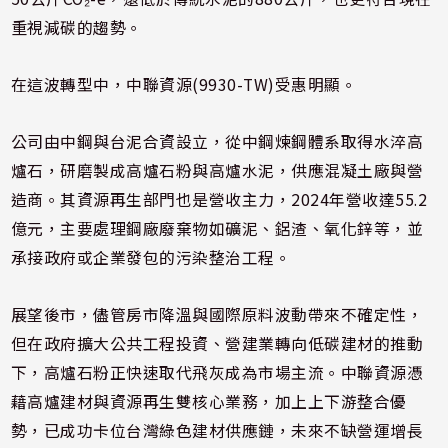
重視減碳的趨勢。
在這波轉型中，中聯資源(9930-TW)受惠明顯。
公司由中鋼與台泥合資設立，從中鋼煉鋼體系取得水淬高
爐石，研磨製成高爐石粉與高爐水泥，供應混凝土廠與營
造商。其資源再生部門也是營收主力，2024年營收達55.2
億元，主要處理鋼廠廢棄物如礦泥、鋁渣、氧化鋅等，並
承接政府或企業發包的污染整治工程。
展望後市，儘管房市降溫與國際原料波動帶來不確定性，
但在政府擴大公共工程投資、營建業轉向低碳建材的推動
下，高爐石粉正快速取代飛灰成為市場主流。中聯資源憑
藉高爐建材與資源再生雙核心業務，加上上下游整合優
勢，已成功卡位台灣綠色建材供應鏈，未來不缺營運增長