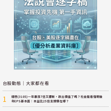
台股動態｜大家都在看
1
穩懋(3105)一年暴漲7倍又腰斬，跌出價值了嗎？杜金龍看懂明後
年EPS基本面：本益比25倍支撐價在哪？