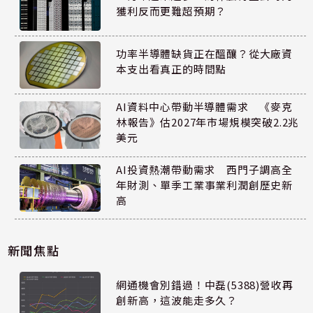
獲利反而更難超預期？
功率半導體缺貨正在醞釀？從大廠資
本支出看真正的時間點
AI資料中心帶動半導體需求 《麥克
林報告》估2027年市場規模突破2.2兆
美元
AI投資熱潮帶動需求 西門子調高全
年財測、單季工業事業利潤創歷史新
高
新聞焦點
網通機會別錯過！中磊(5388)營收再
創新高，這波能走多久？