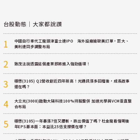
台股動態｜大家都說讚
1
中國自行車代工龍頭津富士達IPO 海外設廠搶歐美訂單，巨大、
美利達同步調整布局
2
致茂法說透露這個產業即將進入強勁循環！
3
穩懋(3105) Q2營收創近四年新高！光通訊漲多回檔後，成長故事
還在嗎？
4
大立光(3008)啟動大陽科技100%持股整併 加速光學與VCM垂直整
合布局
5
穩懋(3105)一年暴漲7倍又腰斬，跌出價值了嗎？杜金龍看懂明後
年EPS基本面：本益比25倍支撐價在哪？