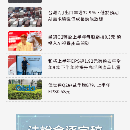
台灣7月出口年增32.9%，低於預期
AI需求續強但成長動能放緩
邑錡Q2轉盈上半年每股虧損0.3元 續
投入AI視覺產品開發
和椿上半年EPS達1.92元賺逾去年全
年9成 下半年將提升高毛利產品比重
佳世達Q2純益季增87% 上半年
EPS0.58元