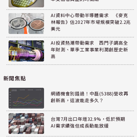
AI資料中心帶動半導體需求 《麥克
林報告》估2027年市場規模突破2.2兆
美元
AI投資熱潮帶動需求 西門子調高全
年財測、單季工業事業利潤創歷史新
高
新聞焦點
網通機會別錯過！中磊(5388)營收再
創新高，這波能走多久？
台灣7月出口年增32.9%，低於預期
AI需求續強但成長動能放緩