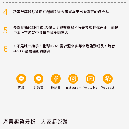
4
功率半導體缺貨正在醞釀？從大廠資本支出看真正的時間點
5
長鑫存儲(CXMT)能否做大？觀察重點不只是技術世代差距，而是
中國上下游是否將聯手搶全球市占
6
AI不是唯一推手！全球HVAC需求迎來多年來最強勁成長，瑞智
(4532)壓縮機出貨創高
客服
討論區
粉絲團
Instagram
Youtube
Podcast
產業趨勢分析｜大家都說讚