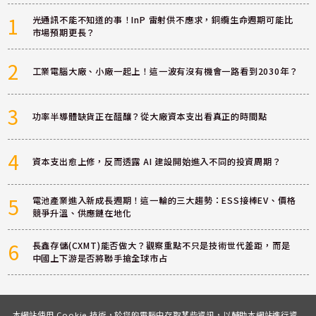
1
光通訊不能不知道的事！InP 雷射供不應求，銅纜生命週期可能比
市場預期更長？
2
工業電腦大廠、小廠一起上！這一波有沒有機會一路看到2030年？
3
功率半導體缺貨正在醞釀？從大廠資本支出看真正的時間點
4
資本支出愈上修，反而透露 AI 建設開始進入不同的投資周期？
5
電池產業進入新成長週期！這一輪的三大趨勢：ESS接棒EV、價格
競爭升溫、供應鏈在地化
6
長鑫存儲(CXMT)能否做大？觀察重點不只是技術世代差距，而是
中國上下游是否將聯手搶全球市占
本網站使用 Cookie 技術，於您的電腦中存取某些資訊，以輔助本網站進行資