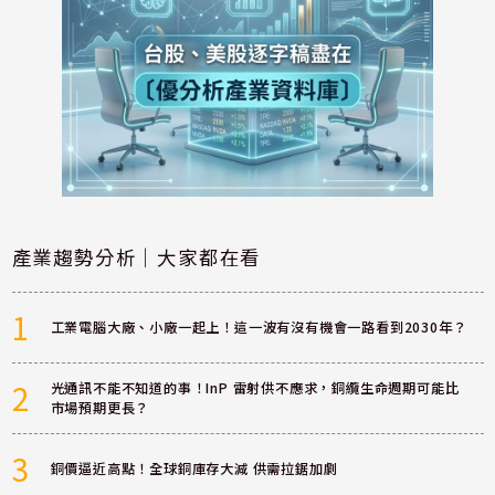
產業趨勢分析｜大家都在看
1
工業電腦大廠、小廠一起上！這一波有沒有機會一路看到2030年？
2
光通訊不能不知道的事！InP 雷射供不應求，銅纜生命週期可能比
市場預期更長？
3
銅價逼近高點！全球銅庫存大減 供需拉鋸加劇