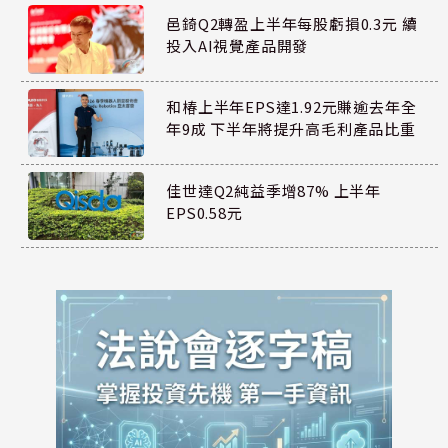
邑錡Q2轉盈上半年每股虧損0.3元 續
投入AI視覺產品開發
和椿上半年EPS達1.92元賺逾去年全
年9成 下半年將提升高毛利產品比重
佳世達Q2純益季增87% 上半年
EPS0.58元