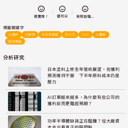
還可以
很實用！
有待加強...
標籤關鍵字
光通訊
光模塊
光收發模組
矽光子
CPO
AI叢集
超級電腦
分析研究
日本塗料上修全年營收展望，但獲利
預測維持不變 下半年原料成本仍是
壓力
AI訂單越來越多，為什麼有些公司的
獲利反而更難超預期？
功率半導體缺貨正在醞釀？從大廠資
本支出看真正的時間點