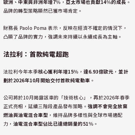
歐洲、中東與非洲年增7%
，
亞太市場也貢獻14%的成長
。
品牌的轉型策略顯然已獲市場肯定。
財務長 Paolo Poma 表示，反映在經濟不確定的情況下，
凸顯了品牌的實力，強調未來持續以永續成長為主軸。
法拉利：首款純電超跑
法拉利今年本季
核心獲利年增15%
，
達6.93億歐元
，
並計
劃於2026年10月開始交付首款純電動車
。
公司將於10月揭露該車的「技術核心」，再於2026年春季
正式亮相，延續三階段產品發布策略。
強調不會完全放棄
燃油與油電混合車型
，維持品牌多樣性與全球市場適配
力，
油電混合車型佔比已達總銷量的51%
。