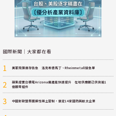
國際新聞｜大家都在看
1
美軍飛彈庫存告急 洛克希德馬丁、Rheinmetall接急單
2
蘋果證實台積電Arizona廠產能快速提升 在地供應鏈已供貨逾1
億顆零組件
3
中國對歐盟祭選擇性稀土管制，鎖定14家國防與航太企業