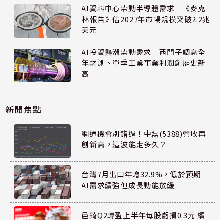
AI資料中心帶動半導體需求 《麥克
林報告》估2027年市場規模突破2.2兆
美元
AI投資熱潮帶動需求 西門子調高全
年財測、單季工業事業利潤創歷史新
高
新聞焦點
網通機會別錯過！中磊(5388)營收再
創新高，這波能走多久？
台灣7月出口年增32.9%，低於預期
AI需求續強但成長動能放緩
邑錡Q2轉盈上半年每股虧損0.3元 續