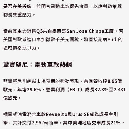
是否在美設廠
，並明言電動車為優先考量，以應對政策與
物流雙重壓力。
當前其主力銷售Q5來自墨西哥San Jose Chiapa工廠
，若
美國對歐系進口車加徵數千美元關稅，將直接削弱Audi的
區域價格競爭力。
藍寶堅尼：電動車款熱銷
藍寶堅尼則超越市場預期的強勁表現，
首季營收達8.95億
歐元
，
年增29.6%
，
營業利潤（EBIT）成長32.8%至2.481
億歐元
。
插電式油電混合車款Revuelto與Urus SE成為成長主引
擎
，共計交付2,967輛新車，
其中美洲地區交車成長21%
，