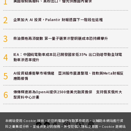
1
美國限制鎢廢料、黑粉出口，優先供應國內需求
2
企業加大 AI 投資，Palantir 財報透露下一階段在這裡
3
柴油價格再添變數 第一量子礦業示警銅礦成本恐持續攀升
4
IEA：中國純電動車成本比已開發國家低35% 出口勁增帶動全球電
動車滲透率提升
5
AI投資疑慮衝擊市場情緒 亞洲股市震盪整理、微軟與Meta財報反
應兩樣情
6
傳傳輝達將為OpenAI提供2500億美元融資擔保 支持俄亥俄州大
型資料中心計畫
本網站使用 Cookie 技術，於您的電腦中存取某些資訊，以輔助本網站進行資
料之彙集或分析，並提供更好的服務，無侵犯個人隱私之意圖。Cookie 是網站