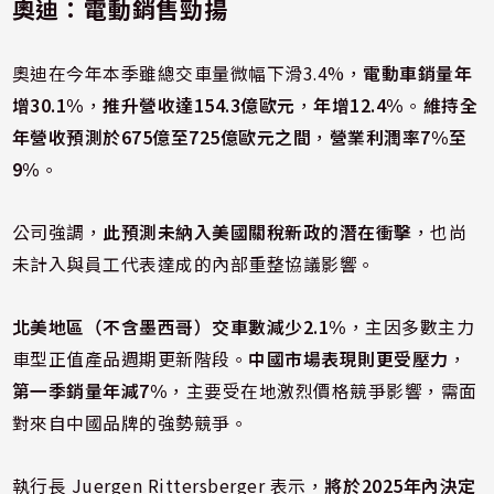
奧迪：電動銷售勁揚
奧迪在今年本季雖總交車量微幅下滑3.4%，
電動車銷量年
增30.1%
，
推升營收達154.3億歐元
，
年增12.4%
。
維持全
年營收預測於675億至725億歐元之間
，
營業利潤率7%至
9%
。
公司強調，
此預測未納入美國關稅新政的潛在衝擊
，也尚
未計入與員工代表達成的內部重整協議影響。
北美地區（不含墨西哥）交車數減少2.1%
，主因多數主力
車型正值產品週期更新階段。
中國市場表現則更受壓力
，
第一季銷量年減7%
，主要受在地激烈價格競爭影響，需面
對來自中國品牌的強勢競爭。
執行長 Juergen Rittersberger 表示，
將於2025年內決定