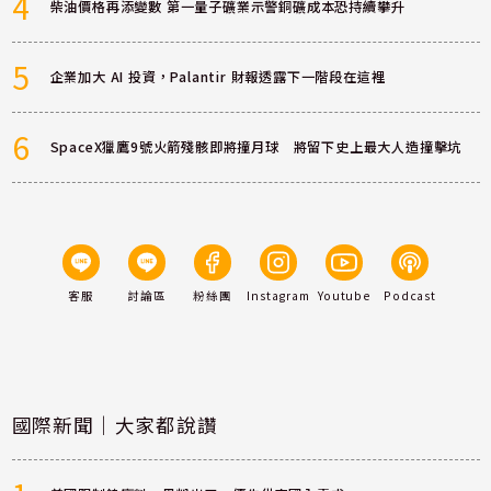
4
柴油價格再添變數 第一量子礦業示警銅礦成本恐持續攀升
5
企業加大 AI 投資，Palantir 財報透露下一階段在這裡
6
SpaceX獵鷹9號火箭殘骸即將撞月球 將留下史上最大人造撞擊坑
客服
討論區
粉絲團
Instagram
Youtube
Podcast
國際新聞｜大家都說讚