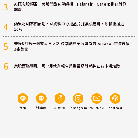
3
AI概念股領軍 美股開盤有望續揚 Palantir、Caterpillar財測
報喜
4
蘋果財測不如預期，AI資料中心搶晶片拖累供應鏈，股價重挫近
10%
5
美股8月第一個交易日大漲 道瓊創歷史收盤新高 Amazon市值首破
3兆美元
6
美股面臨關鍵一周 7月就業報告與重量級財報將左右市場走勢
客服
討論區
粉絲團
Instagram
Youtube
Podcast