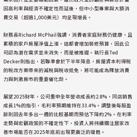
因高利率與經濟不確定性而延後，但中小型專案與大額消
費交易（超過1,000美元）均呈現增長。
財務長Richard McPhail強調，消費者家庭財務仍健康，且
累積的家戶房屋淨值上漲，這都會增加裝修預算，因此公
司認為潛在需求並未消失，而是被推遲。執行長Ted
Decker則指出，若聯準會於下半年降息，房屋資本利得稅
的稅改方案帶來的減稅與稅收抵免，將可能成為釋放消費
力與刺激房市的重要催化劑。
展望2025財年，公司重申全年營收成長約2.8%，同店銷售
成長1%的指引，毛利率預期維持在33.4%。調整後每股盈
餘則因去年多出一週的比較基期而預估下降約2%。在利率
走勢與宏觀政策的不確定性下，投資人將持續關注居家改
善市場能否在2025年底前出現更廣泛的復甦。