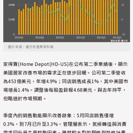
圖片來源：優分析產業資料庫
家得寶(Home Depot(HD-US)在公布第二季業績後，顯示
美國居家改善市場的需求正在逐步回暖。公司第二季營收
為453億美元，年增4.9%；同店銷售成長1%，其中美國市
場增長1.4%。調整後每股盈餘報4.68美元，與去年持平，
但略遜於市場預期。
季度內的銷售動能顯示改善跡象：5月同店銷售僅增
0.3%，到7月已升至3.3%。管理層表示，氣候轉佳與消費
需求回升是主要驅動因素。雖然較大型的翻修與裝修計畫