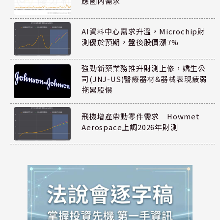
應國內需求
AI資料中心需求升溫，Microchip財
測優於預期，盤後股價漲7%
強勁新藥業務推升財測上修，嬌生公
司(JNJ-US)醫療器材&器械表現疲弱
拖累股價
飛機增產帶動零件需求 Howmet
Aerospace上調2026年財測