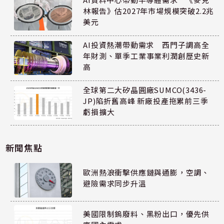
林報告》估2027年市場規模突破2.2兆
美元
AI投資熱潮帶動需求 西門子調高全
年財測、單季工業事業利潤創歷史新
高
全球第二大矽晶圓廠SUMCO(3436-
JP)陷折舊高峰 新廠投產拖累前三季
虧損擴大
新聞焦點
歐洲熱浪衝擊供應鏈與通膨，空調、
避險需求同步升溫
美國限制鎢廢料、黑粉出口，優先供