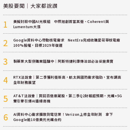
美股要聞｜大家都說讚
1
美擬封殺中國AI光模組 中際旭創首當其衝、Coherent與
Lumentum大漲
2
Google資料中心帶動核電需求 NextEra完成收購愛荷華核電廠
100%股權，目標2029年復運
3
製藥業大型併購案醞釀中｜阿斯特捷利康傳洽談必治妥施貴寶
4
RTX法說會｜第二季獲利衝新高，航太與國防需求強勁，宣布調高
全年財務展望
5
AT&T法說會｜買回百億庫藏股，第二季Q2財報超預期，光纖+5G
雙引擎引爆AI邊緣商機
6
AI資料中心需求擴散到電信業！Verizon上修全年財測 拿下
Google逾10億美元光纖合約