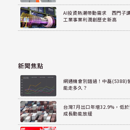
AI投資熱潮帶動需求 西門子
工業事業利潤創歷史新高
新聞焦點
網通機會別錯過！中磊(5388
能走多久？
台灣7月出口年增32.9%，低
成長動能放緩