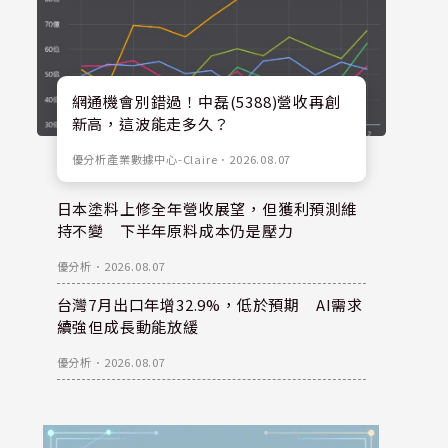
網通機會別錯過！中磊(5388)營收再創
新高，這波能走多久？
優分析產業數據中心-Claire
．
2026.08.07
日本塗料上修全年營收展望，但獲利預測維
持不變 下半年原料成本仍是壓力
優分析
．
2026.08.07
台灣7月出口年增32.9%，低於預期 AI需求
續強但成長動能放緩
優分析
．
2026.08.07