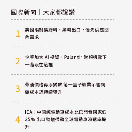
國際新聞｜大家都說讚
美國限制鎢廢料、黑粉出口，優先供應國
1
內需求
企業加大 AI 投資，Palantir 財報透露下
2
一階段在這裡
柴油價格再添變數 第一量子礦業示警銅
3
礦成本恐持續攀升
IEA：中國純電動車成本比已開發國家低
4
35% 出口勁增帶動全球電動車滲透率提
升