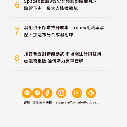
SpaceX獵鷹9號火箭殘骸即將撞月球
6
將留下史上最大人造撞擊坑
羽毛供不應求推升成本 Yonex毛利率承
7
壓、加速布局合成羽毛球
川普暫緩對伊朗動武 市場關注荷姆茲海
8
峽能否重啟 油價壓力有望緩解
客服
討論區
粉絲團
Instagram
Youtube
Podcast