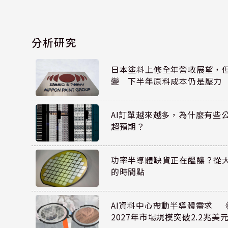
分析研究
日本塗料上修全年營收展望，
變 下半年原料成本仍是壓力
AI訂單越來越多，為什麼有些
超預期？
功率半導體缺貨正在醞釀？從
的時間點
AI資料中心帶動半導體需求 
2027年市場規模突破2.2兆美