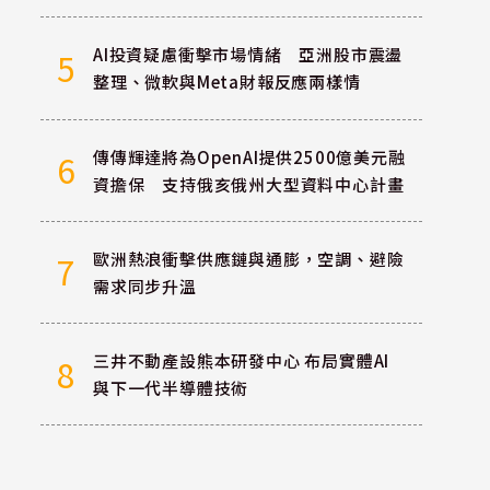
AI投資疑慮衝擊市場情緒 亞洲股市震盪
5
整理、微軟與Meta財報反應兩樣情
傳傳輝達將為OpenAI提供2500億美元融
6
資擔保 支持俄亥俄州大型資料中心計畫
歐洲熱浪衝擊供應鏈與通膨，空調、避險
7
需求同步升溫
三井不動產設熊本研發中心 布局實體AI
8
與下一代半導體技術