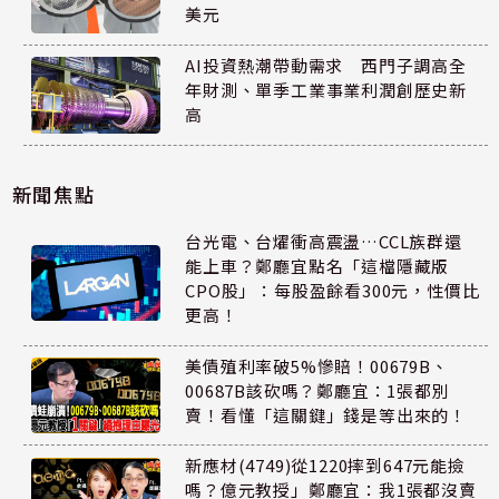
美元
AI投資熱潮帶動需求 西門子調高全
年財測、單季工業事業利潤創歷史新
高
新聞焦點
台光電、台燿衝高震盪…CCL族群還
能上車？鄭廳宜點名「這檔隱藏版
CPO股」：每股盈餘看300元，性價比
更高！
美債殖利率破5%慘賠！00679B、
00687B該砍嗎？鄭廳宜：1張都別
賣！看懂「這關鍵」錢是等出來的！
新應材(4749)從1220摔到647元能撿
嗎？億元教授」鄭廳宜：我1張都沒賣