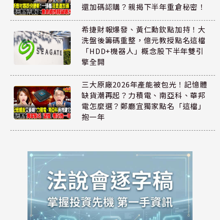
還加碼認購？親揭下半年重倉秘密！
希捷財報爆發、黃仁勳欽點加持！大
洗盤後籌碼重整，億元教授點名這檔
「HDD+機器人」概念股下半年雙引
擎全開
三大原廠2026年產能被包光！記憶體
缺貨潮再起？力積電、南亞科、華邦
電怎麼選？鄭廳宜獨家點名「這檔」
抱一年