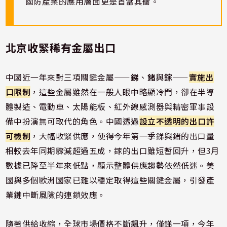
國防產業的應用層面更是首當其衝。
北京收緊稀有金屬出口
中國近一年來對三項關鍵金屬——
銻
、
鍺
與
鎵
——
實施出
口限制
，這些金屬雖然在一般人眼中略顯冷門，卻在半導
體製造、電動車、太陽能板、紅外線感測器與精密軍事設
備中扮演無可取代的角色。中國透過
設立不透明的出口許
可機制
，大幅收緊供應，使得今年第一季銻與鍺的出口量
相較去年同期驟減超過五成，鎵的出口雖短暫回升，但3月
數據已降至半年來低點，顯示整體供應趨勢依然低迷。美
國與多個歐洲國家已難以穩定取得這些關鍵金屬，引發產
業鏈中斷風險的連鎖效應。
隨著供給收縮，全球市場價格不斷飆升，僅銻一項，今年