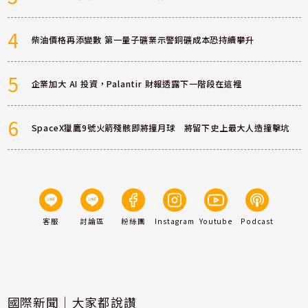
4
柴油價格再添變數 第一量子礦業示警銅礦成本恐持續攀升
5
企業加大 AI 投資，Palantir 財報透露下一階段在這裡
6
SpaceX獵鷹9號火箭殘骸即將撞月球 將留下史上最大人造撞擊坑
客服
討論區
粉絲團
Instagram
Youtube
Podcast
國際新聞｜大家都說讚