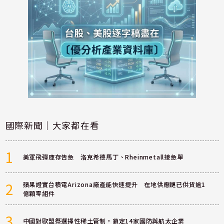
國際新聞｜大家都在看
1
美軍飛彈庫存告急 洛克希德馬丁、Rheinmetall接急單
2
蘋果證實台積電Arizona廠產能快速提升 在地供應鏈已供貨逾1
億顆零組件
3
中國對歐盟祭選擇性稀土管制，鎖定14家國防與航太企業