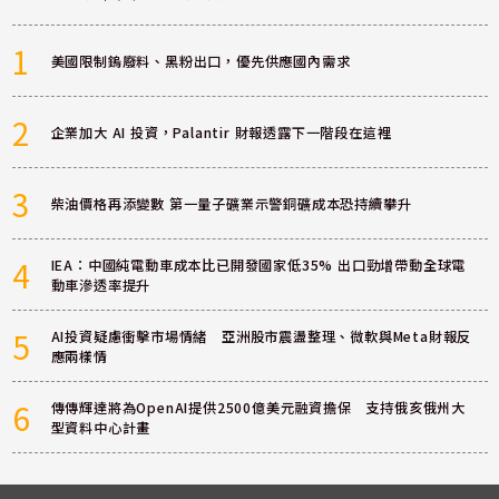
1
美國限制鎢廢料、黑粉出口，優先供應國內需求
2
企業加大 AI 投資，Palantir 財報透露下一階段在這裡
3
柴油價格再添變數 第一量子礦業示警銅礦成本恐持續攀升
4
IEA：中國純電動車成本比已開發國家低35% 出口勁增帶動全球電
動車滲透率提升
5
AI投資疑慮衝擊市場情緒 亞洲股市震盪整理、微軟與Meta財報反
應兩樣情
6
傳傳輝達將為OpenAI提供2500億美元融資擔保 支持俄亥俄州大
型資料中心計畫