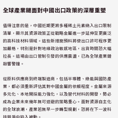
全球產業鏈面對中國出口政策的深層重塑
值得注意的是，中國近期更將多種稀土元素納入出口限制
清單，顯示其資源政策正從戰略金屬進一步延伸至更廣泛
的高科技材料領域。這些新措施預料將使出口許可程序更
加嚴格，特別是針對地緣政治敏感地區，出貨時間恐大幅
拉長。這場由出口管制引發的供應震盪，已為全球產業鏈
敲響警鐘。
從原料供應商到終端製造商，包括半導體、綠能與國防產
業，都必須重新評估其對中國金屬的依賴程度。金屬來源
多元化、本地開採能力強化，以及替代材料的開發，勢必
成為企業未來幾年無可迴避的策略重心。面對資源自主化
的全球浪潮，產業若無早一步轉型規劃，恐將在下一波科
技競爭中陷入被動。