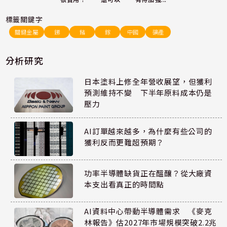
標籤關鍵字
關鍵金屬
銻
鍺
鎵
中國
礦產
分析研究
日本塗料上修全年營收展望，但獲利
預測維持不變 下半年原料成本仍是
壓力
AI訂單越來越多，為什麼有些公司的
獲利反而更難超預期？
功率半導體缺貨正在醞釀？從大廠資
本支出看真正的時間點
AI資料中心帶動半導體需求 《麥克
林報告》估2027年市場規模突破2.2兆