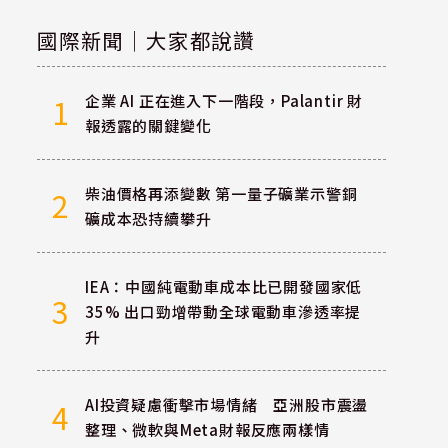
國際新聞｜大家都說讚
企業 AI 正在進入下一階段，Palantir 財
1
報透露的關鍵變化
柴油價格再添變數 第一量子礦業示警銅
2
礦成本恐持續攀升
IEA：中國純電動車成本比已開發國家低
3
35% 出口勁增帶動全球電動車滲透率提
升
AI投資疑慮衝擊市場情緒 亞洲股市震盪
4
整理、微軟與Meta財報反應兩樣情