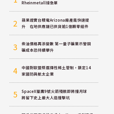
Rheinmetall接急單
蘋果證實台積電Arizona廠產能快速提
2
升 在地供應鏈已供貨逾1億顆零組件
柴油價格再添變數 第一量子礦業示警銅
3
礦成本恐持續攀升
中國對歐盟祭選擇性稀土管制，鎖定14
4
家國防與航太企業
SpaceX獵鷹9號火箭殘骸即將撞月球
5
將留下史上最大人造撞擊坑