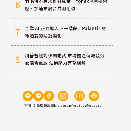
羽毛供不應求推升成本 Yonex毛利率承
6
壓、加速布局合成羽毛球
企業 AI 正在進入下一階段，Palantir 財
7
報透露的關鍵變化
川普暫緩對伊朗動武 市場關注荷姆茲海
8
峽能否重啟 油價壓力有望緩解
客服
討論區
粉絲團
Instagram
Youtube
Podcast