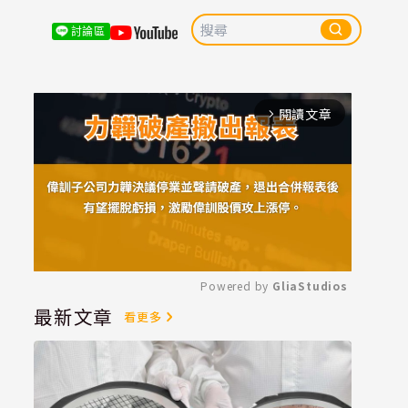
討論區
閱讀文章
arrow_forward_ios
Powered by 
GliaStudios
最新文章
看更多
Mute