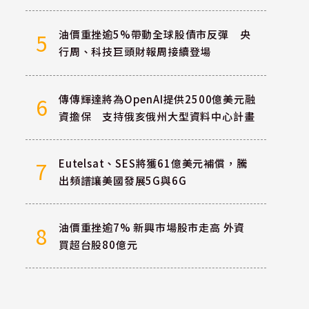
油價重挫逾5%帶動全球股債市反彈 央
5
行周、科技巨頭財報周接續登場
傳傳輝達將為OpenAI提供2500億美元融
6
資擔保 支持俄亥俄州大型資料中心計畫
Eutelsat、SES將獲61億美元補償，騰
7
出頻譜讓美國發展5G與6G
油價重挫逾7% 新興市場股市走高 外資
8
買超台股80億元