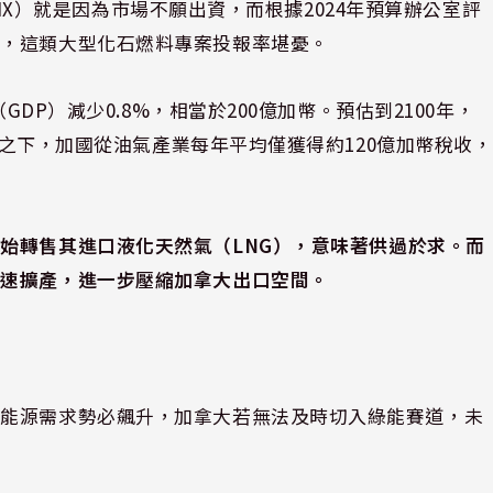
（TMX）就是因為市場不願出資，而根據2024年預算辦公室評
看，這類大型化石燃料專案投報率堪憂。
GDP）減少0.8%，相當於200億加幣。預估到2100年，
相比之下，加國從油氣產業每年平均僅獲得約120億加幣稅收，
始轉售其進口液化天然氣（LNG），意味著供過於求。而
加速擴產，進一步壓縮加拿大出口空間。
，能源需求勢必飆升，加拿大若無法及時切入綠能賽道，未