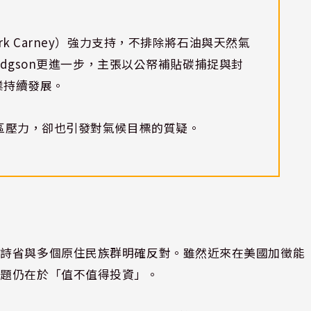
k Carney）強力支持，不排除將石油與天然氣
odgson更進一步，主張以公帑補貼碳捕捉與封
業持續發展。
區壓力，卻也引發對氣候目標的質疑。
卑詩省與多個原住民族群明確反對。雖然近來在美國加徵能
問題仍在於「值不值得投資」。