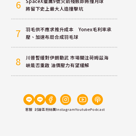
SpaceX獵鷹9號火箭殘骸即將撞月球
6
將留下史上最大人造撞擊坑
羽毛供不應求推升成本 Yonex毛利率承
7
壓、加速布局合成羽毛球
川普暫緩對伊朗動武 市場關注荷姆茲海
8
峽能否重啟 油價壓力有望緩解
客服
討論區
粉絲團
Instagram
Youtube
Podcast