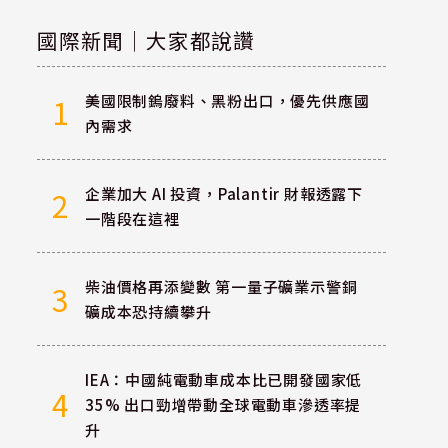
國際新聞｜大家都說讚
美國限制鎢廢料、黑粉出口，優先供應國
1
內需求
企業加大 AI 投資，Palantir 財報透露下
2
一階段在這裡
柴油價格再添變數 第一量子礦業示警銅
3
礦成本恐持續攀升
IEA：中國純電動車成本比已開發國家低
4
35% 出口勁增帶動全球電動車滲透率提
升