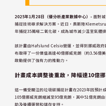
2025年1月28日（優分析產業數據中心）-
面對城
捕捉技術尋求解決方案。近日，奧斯陸Klemet
年捕捉35萬噸二氧化碳，成為城市減少溫室氣體
該計畫由Hafslund Celsio營運，並得到挪威政
布取得了一份價值高達40億挪威克朗（約3.56
啟動提供了強有力的推動力。
計畫成本調整後重啟，降幅達10億
這一備受關注的垃圾碳捕捉計畫在2023年因預
105億挪威克朗縮減至95億克朗，其中51億克
助及後續運營和儲存支持。