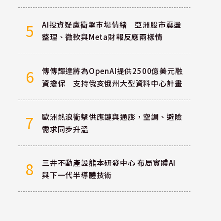
AI投資疑慮衝擊市場情緒 亞洲股市震盪
5
整理、微軟與Meta財報反應兩樣情
傳傳輝達將為OpenAI提供2500億美元融
6
資擔保 支持俄亥俄州大型資料中心計畫
歐洲熱浪衝擊供應鏈與通膨，空調、避險
7
需求同步升溫
三井不動產設熊本研發中心 布局實體AI
8
與下一代半導體技術