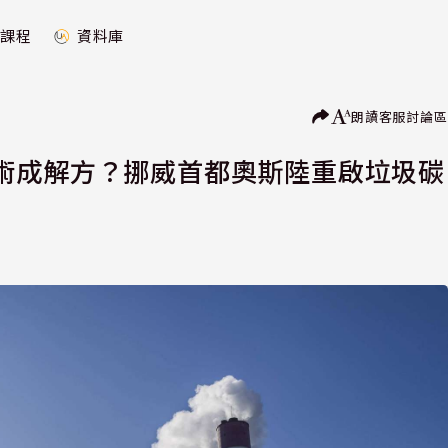
課程
資料庫
朗讀
客服
討論區
術成解方？挪威首都奧斯陸重啟垃圾碳