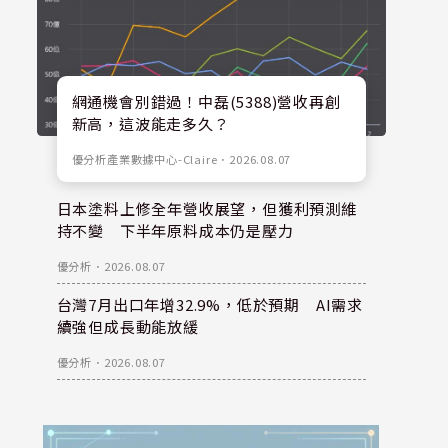
網通機會別錯過！中磊(5388)營收再創
新高，這波能走多久？
優分析產業數據中心-Claire
．
2026.08.07
日本塗料上修全年營收展望，但獲利預測維
持不變 下半年原料成本仍是壓力
優分析
．
2026.08.07
台灣7月出口年增32.9%，低於預期 AI需求
續強但成長動能放緩
優分析
．
2026.08.07