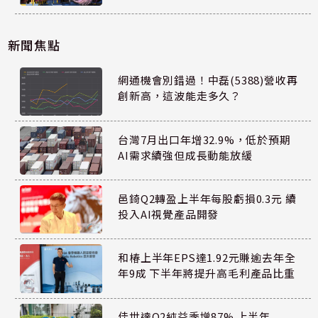
新聞焦點
網通機會別錯過！中磊(5388)營收再
創新高，這波能走多久？
台灣7月出口年增32.9%，低於預期
AI需求續強但成長動能放緩
邑錡Q2轉盈上半年每股虧損0.3元 續
投入AI視覺產品開發
和椿上半年EPS達1.92元賺逾去年全
年9成 下半年將提升高毛利產品比重
佳世達Q2純益季增87% 上半年