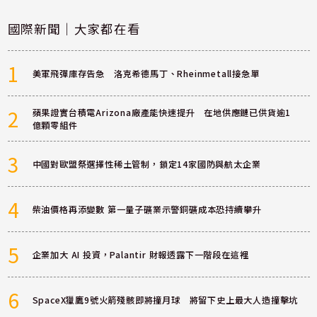
國際新聞｜大家都在看
1
美軍飛彈庫存告急 洛克希德馬丁、Rheinmetall接急單
2
蘋果證實台積電Arizona廠產能快速提升 在地供應鏈已供貨逾1
億顆零組件
3
中國對歐盟祭選擇性稀土管制，鎖定14家國防與航太企業
4
柴油價格再添變數 第一量子礦業示警銅礦成本恐持續攀升
5
企業加大 AI 投資，Palantir 財報透露下一階段在這裡
6
SpaceX獵鷹9號火箭殘骸即將撞月球 將留下史上最大人造撞擊坑