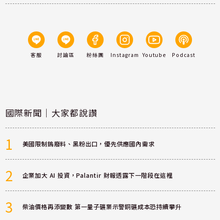
客服
討論區
粉絲團
Instagram
Youtube
Podcast
國際新聞｜大家都說讚
1
美國限制鎢廢料、黑粉出口，優先供應國內需求
2
企業加大 AI 投資，Palantir 財報透露下一階段在這裡
3
柴油價格再添變數 第一量子礦業示警銅礦成本恐持續攀升