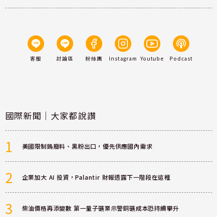
客服
討論區
粉絲團
Instagram
Youtube
Podcast
國際新聞｜大家都說讚
1
美國限制鎢廢料、黑粉出口，優先供應國內需求
2
企業加大 AI 投資，Palantir 財報透露下一階段在這裡
3
柴油價格再添變數 第一量子礦業示警銅礦成本恐持續攀升