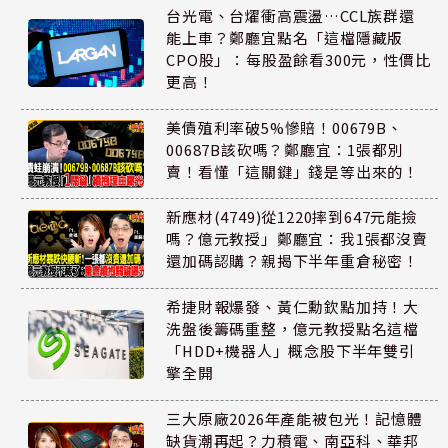
台光電、台燿衝高震盪…CCL族群還
能上車？鄭廳宜點名「這檔隱藏版
CPO股」：每股盈餘看300元，性價比
更高！
美債殖利率破5%慘賠！00679B、
00687B該砍嗎？鄭廳宜：1張都別
賣！看懂「這關鍵」錢是等出來的！
新應材(4749)從1220摔到647元能撿
嗎？億元教授」鄭廳宜：我1張都沒賣
還加碼認購？親揭下半年重倉秘密！
希捷財報爆發、黃仁勳欽點加持！大
洗盤後籌碼重整，億元教授點名這檔
「HDD+機器人」概念股下半年雙引
擎全開
三大原廠2026年產能被包光！記憶體
缺貨潮再起？力積電、南亞科、華邦