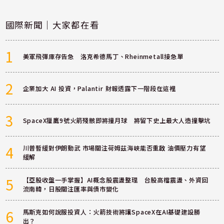
國際新聞｜大家都在看
1
美軍飛彈庫存告急 洛克希德馬丁、Rheinmetall接急單
2
企業加大 AI 投資，Palantir 財報透露下一階段在這裡
3
SpaceX獵鷹9號火箭殘骸即將撞月球 將留下史上最大人造撞擊坑
4
川普暫緩對伊朗動武 市場關注荷姆茲海峽能否重啟 油價壓力有望
緩解
5
【亞股收盤一手掌握】AI概念股震盪整理 台股高檔震盪、外資回
流南韓，日股關注匯率與債市變化
6
馬斯克如何說服投資人：火箭技術將讓SpaceX在AI基礎建設勝
出？