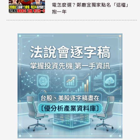
電怎麼選？鄭廳宜獨家點名「這檔」
抱一年