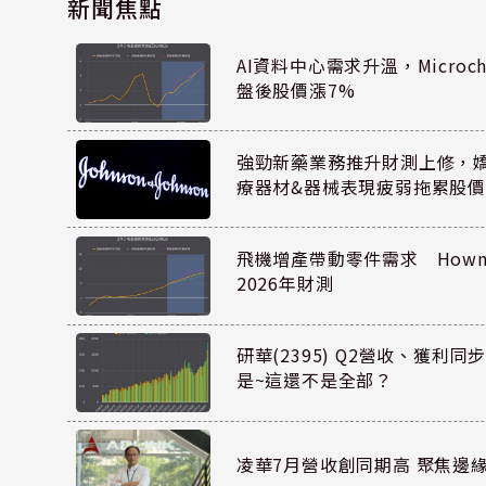
新聞焦點
AI資料中心需求升溫，Microc
盤後股價漲7%
強勁新藥業務推升財測上修，嬌生
療器材&器械表現疲弱拖累股價
飛機增產帶動零件需求 Howmet
2026年財測
研華(2395) Q2營收、獲利
是~這還不是全部？
凌華7月營收創同期高 聚焦邊緣