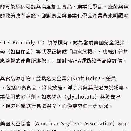
發的背後原因可能與高度加工食品、農業化學品、疫苗與藥
體的政策改革建議，卻對食品與農業化學品產業帶來明顯壓
 F. Kennedy Jr.）領導撰寫，認為當前美國兒童肥胖、
障礙（如自閉症）等狀況正構成「國家危機」。總統川普於
應監督的產業所綁架。」並對MAHA運動給予高度評價。
品添加物，並點名大企業如Kraft Heinz、雀巢
造的產品，包括即食食品、冷凍披薩、洋芋片與嬰兒配方奶粉等，
用的除草劑，如嘉磷塞（glyphosate）與莠去津
在聯繫，但未呼籲進行具體禁令，而僅要求進一步研究。
（American Soybean Association）表示