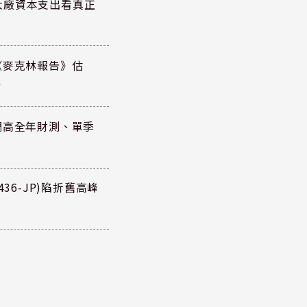
大廠資本支出看真正
《麥克林報告》估
元
調高全年財測、單季
36-JP)陷折舊高峰