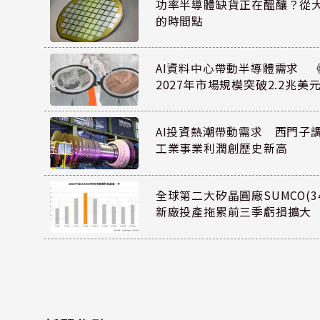
功率半導體缺貨正在醞釀？從
的時間點
AI資料中心帶動半導體需求 
2027年市場規模突破2.2兆美
AI投資熱潮帶動需求 西門子
工業事業利潤創歷史新高
全球第二大矽晶圓廠SUMCO(34
新廠投產拖累前三季虧損擴大