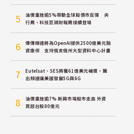
油價重挫逾5%帶動全球股債市反彈 央
5
行周、科技巨頭財報周接續登場
傳傳輝達將為OpenAI提供2500億美元融
6
資擔保 支持俄亥俄州大型資料中心計畫
Eutelsat、SES將獲61億美元補償，騰
7
出頻譜讓美國發展5G與6G
油價重挫逾7% 新興市場股市走高 外資
8
買超台股80億元