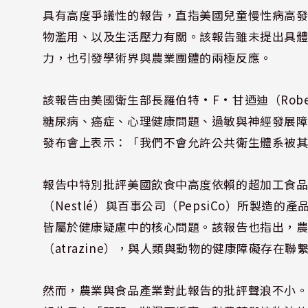
具有高度爭議性的報告，直指美國兒童慢性病高
物濫用、以及生活壓力有關。該報告雖未提出具
力，也引發學術界與農業團體的兩極反應。
該報告由美國衛生部長羅伯特·F·甘迺迪（Robert
糖尿病、癌症、心理健康問題、過敏與神經發展
發布會上表示：「我們不會允許公共衛生體系被其
報告中特別批評美國飲食中高度依賴的超加工食品與食
（Nestlé）與百事公司（PepsiCo）所製
皆屬於健康疑慮中的核心問題。該報告也指出，農業使
（atrazine），與人類與動物的健康障礙存
然而，農業與食品產業對此報告的批評聲浪不小。美國大豆協會