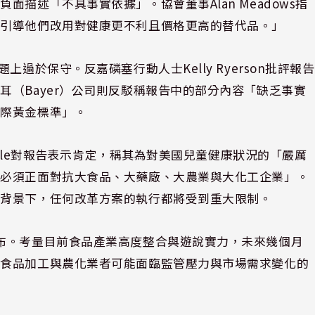
描述「不具事實依據」。協會董事Alan Meadows指
卻引導他們改用對健康更不利且價格更高的替代品。」
過於保守。反嘉磷塞行動人士Kelly Ryerson批評報告
（Bayer）公司則反駁稱報告中的部分內容「缺乏事實
國際黃金標準」。
estle對報告表示肯定，稱其為對美國兒童健康狀況的「嚴厲
府必須正面對抗大食品、大藥廠、大農業與大化工企業」。
的背景下，任何改革方案的執行都將受到重大限制。
布。考量目前食品產業高度整合與遊說實力，未來幾個月
、食品加工與農化業者可能面臨監管壓力與市場需求變化的