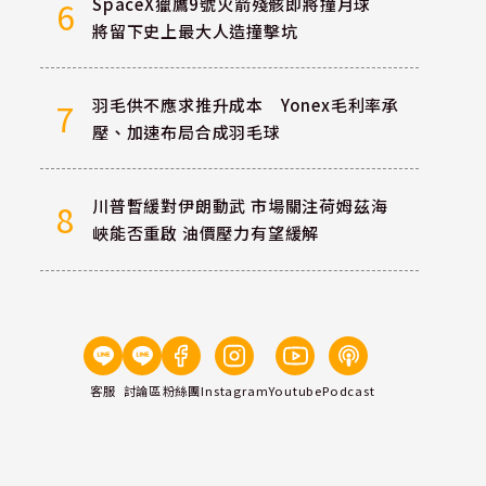
SpaceX獵鷹9號火箭殘骸即將撞月球
6
將留下史上最大人造撞擊坑
羽毛供不應求推升成本 Yonex毛利率承
7
壓、加速布局合成羽毛球
川普暫緩對伊朗動武 市場關注荷姆茲海
8
峽能否重啟 油價壓力有望緩解
客服
討論區
粉絲團
Instagram
Youtube
Podcast