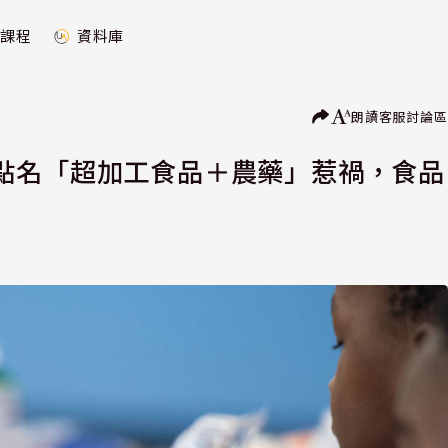
課程
資料庫
朗讀
客服
討論區
點名「超加工食品＋農藥」惹禍，食品