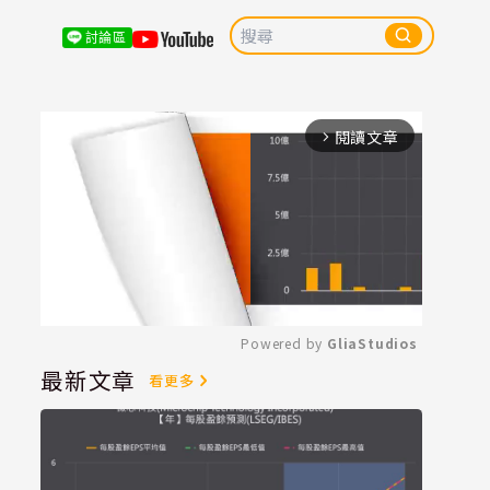
討論區
閱讀文章
arrow_forward_ios
Powered by 
GliaStudios
最新文章
看更多
Mute