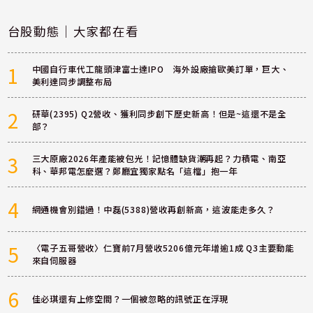
台股動態｜大家都在看
1
中國自行車代工龍頭津富士達IPO 海外設廠搶歐美訂單，巨大、
美利達同步調整布局
2
研華(2395) Q2營收、獲利同步創下歷史新高！但是~這還不是全
部？
3
三大原廠2026年產能被包光！記憶體缺貨潮再起？力積電、南亞
科、華邦電怎麼選？鄭廳宜獨家點名「這檔」抱一年
4
網通機會別錯過！中磊(5388)營收再創新高，這波能走多久？
5
〈電子五哥營收〉仁寶前7月營收5206億元年增逾1成 Q3主要動能
來自伺服器
6
佳必琪還有上修空間？一個被忽略的訊號正在浮現