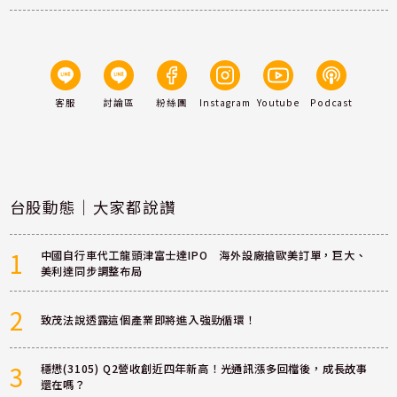
客服
討論區
粉絲團
Instagram
Youtube
Podcast
台股動態｜大家都說讚
1
中國自行車代工龍頭津富士達IPO 海外設廠搶歐美訂單，巨大、
美利達同步調整布局
2
致茂法說透露這個產業即將進入強勁循環！
3
穩懋(3105) Q2營收創近四年新高！光通訊漲多回檔後，成長故事
還在嗎？