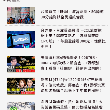
台灣首度「斷網」演習登場，5G降速
30分鐘測試全民通訊備援
台光電、台燿衝高震盪…CCL族群還
能上車？鄭廳宜點名「這檔隱藏版
CPO股」：每股盈餘看300元，性價比
更高！
美債殖利率破5%慘賠！00679B、
00687B該砍嗎？鄭廳宜：1張都別
賣！看懂「這關鍵」錢是等出來的！
新應材(4749)從1220摔到647元能撿
嗎？億元教授」鄭廳宜：我1張都沒賣
還加碼認購？親揭下半年重倉秘密！
希捷財報爆發、黃仁勳欽點加持！大
洗盤後籌碼重整，億元教授點名這檔