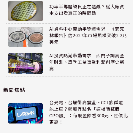
功率半導體缺貨正在醞釀？從大廠資
本支出看真正的時間點
AI資料中心帶動半導體需求 《麥克
林報告》估2027年市場規模突破2.2兆
美元
AI投資熱潮帶動需求 西門子調高全
年財測、單季工業事業利潤創歷史新
高
新聞焦點
台光電、台燿衝高震盪…CCL族群還
能上車？鄭廳宜點名「這檔隱藏版
CPO股」：每股盈餘看300元，性價比
更高！