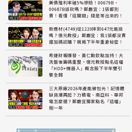
美債殖利率破5%慘賠！00679B、
00687B該砍嗎？鄭廳宜：1張都別
賣！看懂「這關鍵」錢是等出來的！
新應材(4749)從1220摔到647元能撿
嗎？億元教授」鄭廳宜：我1張都沒賣
還加碼認購？親揭下半年重倉秘密！
希捷財報爆發、黃仁勳欽點加持！大
洗盤後籌碼重整，億元教授點名這檔
「HDD+機器人」概念股下半年雙引
擎全開
三大原廠2026年產能被包光！記憶體
缺貨潮再起？力積電、南亞科、華邦
電怎麼選？鄭廳宜獨家點名「這檔」
抱一年