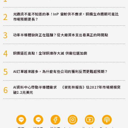
2
光通訊不能不知道的事！InP 雷射供不應求，銅纜生命週期可能比
市場預期更長？
3
功率半導體缺貨正在醞釀？從大廠資本支出看真正的時間點
4
銅價逼近高點！全球銅庫存大減 供需拉鋸加劇
5
AI訂單越來越多，為什麼有些公司的獲利反而更難超預期？
6
AI資料中心帶動半導體需求 《麥克林報告》估2027年市場規模突
破2.2兆美元