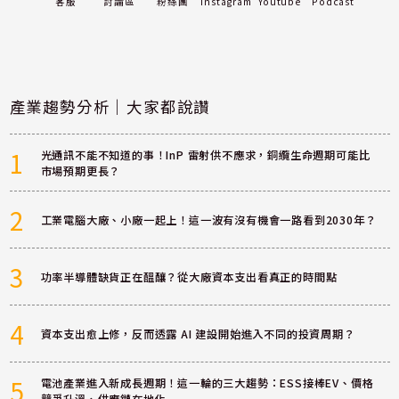
客服
討論區
粉絲團
Instagram
Youtube
Podcast
產業趨勢分析｜大家都說讚
1
光通訊不能不知道的事！InP 雷射供不應求，銅纜生命週期可能比
市場預期更長？
2
工業電腦大廠、小廠一起上！這一波有沒有機會一路看到2030年？
3
功率半導體缺貨正在醞釀？從大廠資本支出看真正的時間點
4
資本支出愈上修，反而透露 AI 建設開始進入不同的投資周期？
5
電池產業進入新成長週期！這一輪的三大趨勢：ESS接棒EV、價格
競爭升溫、供應鏈在地化